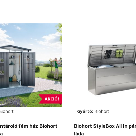
AKCIÓ!
Biohort
Gyártó:
Biohort
tároló fém ház Biohort
Biohort StyleBox All In pá
a
láda