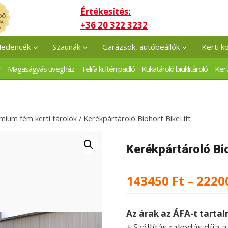
Értékesítés:
+36 20 322 3232
edencék
Szaunák
Garázsok, autóbeállók
Kerti k
r
Magaságyás üvegház
Telifa kültéri padló
Kukatároló biciklitároló
Kert
mium fém kerti tárolók
/
Kerékpártároló Biohort BikeLift
Kerékpártároló Bio
143450
Ft
–
2220
Az árak az ÁFA-t tarta
+ Szállítás rakodás díja 