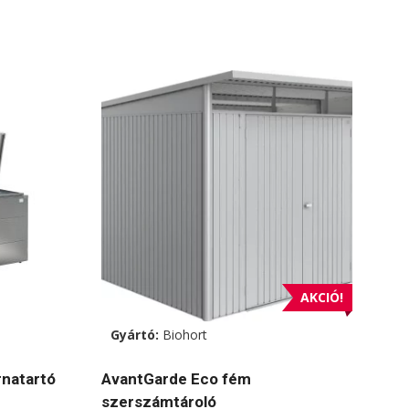
AKCIÓ!
Gyártó:
Biohort
rnatartó
AvantGarde Eco fém
szerszámtároló