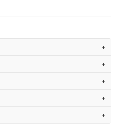
+
+
+
+
+