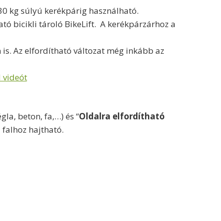
30 kg súlyú kerékpárig használható.
tó bicikli tároló BikeLift. A kerékpárzárhoz a
 is. Az elfordítható változat még inkább az
d videót
gla, beton, fa,…) és “
Oldalra elfordítható
 falhoz hajtható.