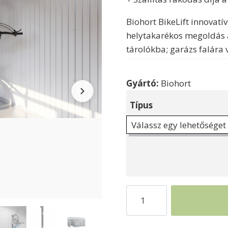
Biohort BikeLift innovatí
helytakarékos megoldás 
tárolókba; garázs falára v
Gyártó:
Biohort
Típus
Kerékpártároló
Biohort
BikeLift