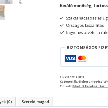
mennyiség
Kiváló minőség, tartós
Szaktanácsadás és ügy
Országos kiszállítás
Ingyenes átvétel a ra
BIZTONSÁGOS FIZE
Cikkszám:
49051.-
Kategóriák:
Biohort kiegészítő
Címkék:
BikeLift kerékpár tárol
ek (0)
Szereld magad