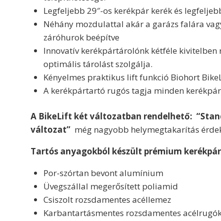
Legfeljebb 29″-os kerékpár kerék és legfelje
Néhány mozdulattal akár a garázs falára vagy 
záróhurok beépítve
Innovatív kerékpártárolónk kétféle kivitelben 
optimális tárolást szolgálja.
Kényelmes praktikus lift funkció Biohort Bike
A kerékpártartó rugós tagja minden kerékpárt
A BikeLift két változatban rendelhető: “
Stan
változat”
még nagyobb helymegtakarítás érdeké
Tartós anyagokból készült prémium kerékpár
Por-szórtan bevont
alumínium
Üvegszállal megerősített poliamid
Csiszolt rozsdamentes acéllemez
Karbantartásmentes rozsdamentes acélrugó