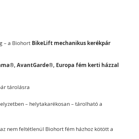
g – a Biohort
BikeLift mechanikus kerékpár
rama®, AvantGarde®, Europa fém kerti házzal
pár tárolásra
elyzetben – helytakarékosan – tárolható a
zaz nem feltétlenül Biohort fém házhoz kötött a