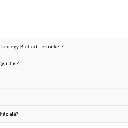
ítani egy Biohort terméket?
gyütt is?
ház alá?