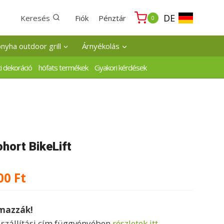
DE
Keresés
Fiók
Pénztár
0
onyha outdoor grill
Árnyékolás
i dekoráció
höfats termékek
Gyakori kérdések
hort BikeLift
Ártartomány:
00
Ft
143450 Ft
lmazzák!
-
a szállítási cím függvényében
részletek itt