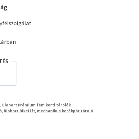
ság
félszolgálat
ktárban
TÉS
k
,
Biohort Prémium fém kerti tárolók
ó
,
Biohort BikeLift
,
mechanikus kerékpár tároló