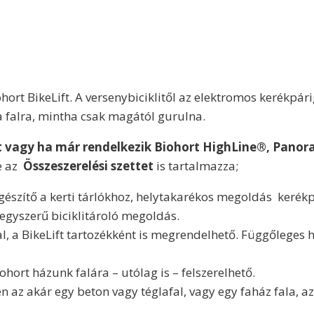
ort BikeLift. A versenybiciklitől az elektromos kerékpári
 falra, mintha csak magától gurulna.
ft vagy ha már rendelkezik Biohort HighLine®, Pano
e az
Összeszerelési szettet
is tartalmazza;
egészítő a kerti tárlókhoz, helytakarékos megoldás kerék
egyszerű biciklitároló megoldás.
, a BikeLift tartozékként is megrendelhető. Függőleges h
hort házunk falára – utólag is – felszerelhető.
n az akár egy beton vagy téglafal, vagy egy faház fala, a