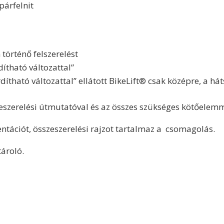
árfelnit
történő felszerelést
dítható változattal”
tható változattal” ellátott BikeLift® csak középre, a hát
sszeszerelési útmutatóval és az összes szükséges kötőelemm
tációt, összeszerelési rajzot tartalmaz a csomagolás.
tároló.