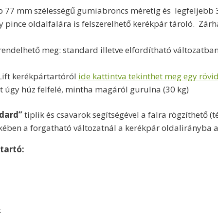
bb 77 mm szélességű gumiabroncs méretig és legfeljebb 
pince oldalfalára is felszerelhető kerékpár tároló. Zárha
rendelhető meg: standard illetve elfordítható változatban
Lift kerékpártartóról
ide kattintva tekinthet meg egy rövi
 úgy húz felfelé, mintha magáról gurulna (30 kg)
dard”
tiplik és csavarok segítségével a falra rögzíthető (té
ben a forgatható változatnál a kerékpár
oldalirányba a
tartó
:
k