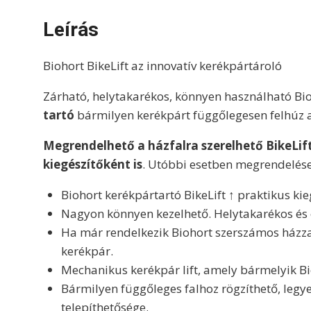
Leírás
Biohort BikeLift az innovatív kerékpártároló
Zárható, helytakarékos, könnyen használható Bioh
tartó
bármilyen kerékpárt függőlegesen felhúz a
Megrendelhető a házfalra szerelhető BikeLi
kiegészítőként is
. Utóbbi esetben megrendelés
Biohort kerékpártartó BikeLift ↑ praktikus ki
Nagyon könnyen kezelhető.
Helytakarékos és 
Ha már rendelkezik Biohort szerszámos házzal
kerékpár.
Mechanikus kerékpár lift, amely bármelyik Bio
Bármilyen függőleges falhoz rögzíthető, legye
telepíthetősége.