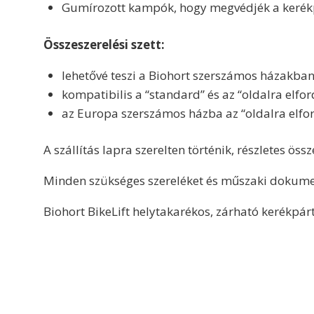
Gumírozott kampók,
hogy megvédjék a kerékp
Összeszerelési szett:
lehetővé teszi a Biohort szerszámos házakban 
kompatibilis a “standard” és az “oldalra elfor
az Europa szerszámos házba az “oldalra elfordí
A szállítás lapra szerelten történik, részletes ö
Minden szükséges szereléket és műszaki dokumen
Biohort BikeLift helytakarékos, zárható kerékpár