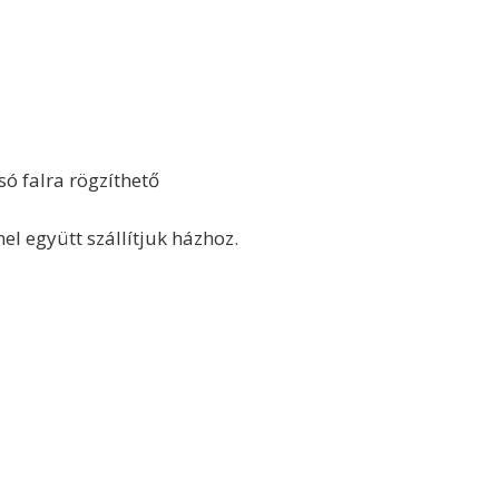
só falra rögzíthető
el együtt szállítjuk házhoz.