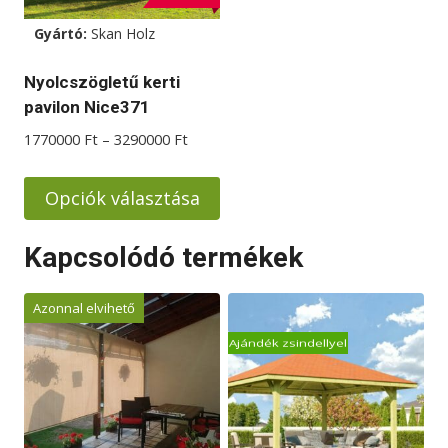
változatok
Gyártó:
Skan Holz
a
termékoldalon
Nyolcszögletű kerti
választhatók
pavilon Nice371
ki
Ártartomány:
1770000
Ft
–
3290000
Ft
1770000 Ft
-
Opciók választása
3290000 Ft
Ennek
Kapcsolódó termékek
a
terméknek
Azonnal elvihető
több
variációja
Ajándék zsindellyel
van.
A
változatok