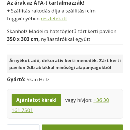
Az árak az ÁFA-t tartalmazzák!
was:
is:
+ Szállítás rakodás díja a szállítási cím
1282000 Ft.
1182000 Ft.
függvényében
részletek itt
Skanholz Madeira hatszögletű zárt kerti pavilon
350 x 303 cm,
nyílászárókkal együtt
Árnyékot adó, dekoratív kerti menedék. Zárt kerti
pavilon 2db ablakkal minőségi alapanyagokból
Gyártó:
Skan Holz
Ajánlatot kérek!
vagy hívjon:
+36 30
161 7501
Kerti