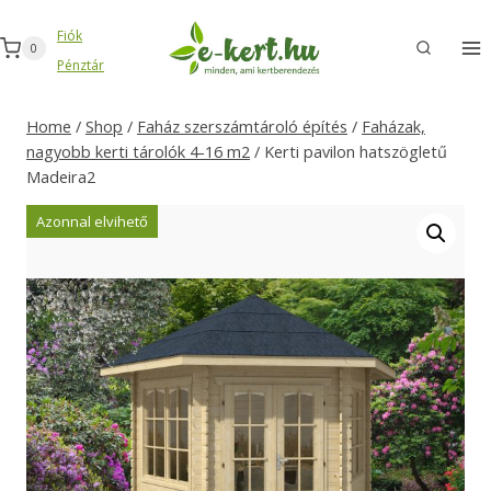
Skip
Fiók
to
0
Pénztár
content
Home
/
Shop
/
Faház szerszámtároló építés
/
Faházak,
nagyobb kerti tárolók 4-16 m2
/
Kerti pavilon hatszögletű
Madeira2
Azonnal elvihető