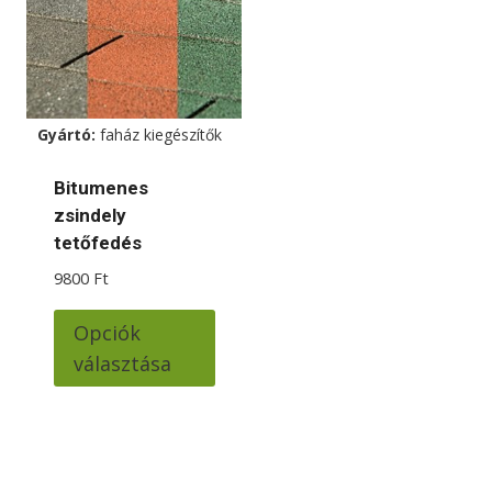
változ
a
termé
válas
ki
Gyártó:
faház kiegészítők
Bitumenes
zsindely
tetőfedés
9800
Ft
Ennek
Opciók
a
választása
terméknek
több
variációja
van.