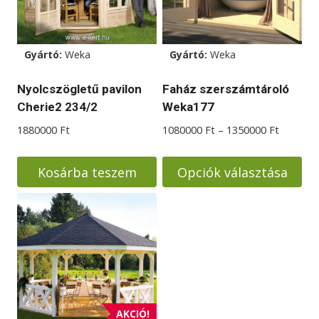
Gyártó:
Weka
Gyártó:
Weka
Nyolcszögletű pavilon
Faház szerszámtároló
Cherie2 234/2
Weka177
Ártarto
1880000
Ft
1080000
Ft
–
1350000
Ft
1080000
-
Kosárba teszem
Opciók választása
1350000
Ennek
a
terméknek
több
variációja
van.
A
AKCIÓ!