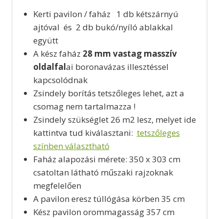
Kerti pavilon / faház 1 db kétszárnyú
ajtóval és 2 db bukó/nyíló ablakkal
együtt
A kész faház
28 mm vastag masszív
oldalfal
ai boronavázas illesztéssel
kapcsolódnak
Zsindely borítás tetszőleges lehet, azt a
csomag nem tartalmazza !
Zsindely szükséglet 26 m2 lesz, melyet ide
kattintva tud kiválasztani:
tetszőleges
színben választható
Faház alapozási mérete: 350 x 303 cm
csatoltan látható műszaki rajzoknak
megfelelően
A pavilon eresz túllógása körben 35 cm
Kész pavilon orommagasság 357 cm