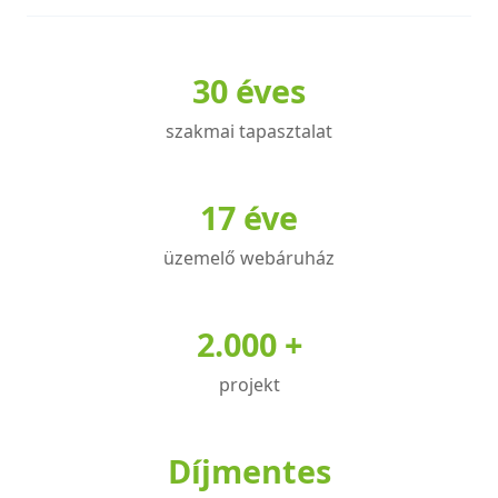
A
változatok
a
30 éves
termékoldalon
választhatók
szakmai tapasztalat
ki
17 éve
üzemelő webáruház
2.000 +
projekt
Díjmentes