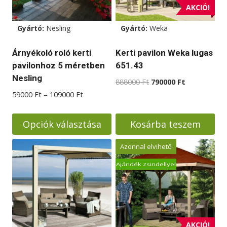
a
AKCIÓ!
termékoldalon
választhatók
Gyártó:
Nesling
Gyártó:
Weka
ki
Árnyékoló roló kerti
Kerti pavilon Weka lugas
pavilonhoz 5 méretben
651.43
Nesling
Original
Current
888000
Ft
790000
Ft
price
price
Ártartomány:
59000
Ft
–
109000
Ft
was:
is:
59000 Ft
888000 Ft.
790000 Ft.
-
Opciók választása
Kosárba teszem
109000 Ft
Ennek
Azonnal elvihető
a
Ajándék zsindellyel
terméknek
több
variációja
van.
A
AKCIÓ!