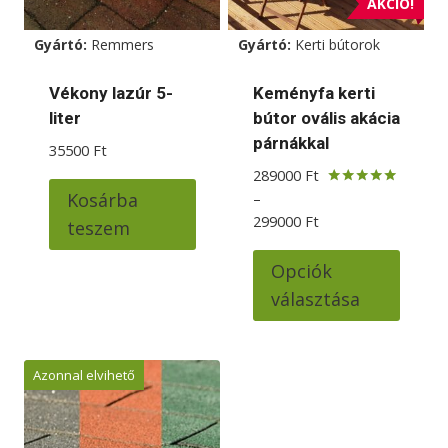
AKCIÓ!
Gyártó:
Remmers
Gyártó:
Kerti bútorok
Vékony lazúr 5-
Keményfa kerti
liter
bútor ovális akácia
párnákkal
35500
Ft
289000
Ft
–
Kosárba
Értékelés:
5.00
Ártartomány:
299000
Ft
teszem
/ 5
289000 Ft
Ennek
-
Opciók
a
299000 Ft
választása
termé
több
variác
Azonnal elvihető
van.
A