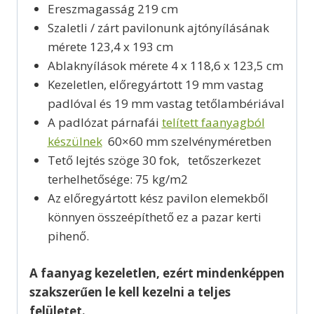
Ereszmagasság 219 cm
Szaletli / zárt pavilonunk ajtónyílásának
mérete 123,4 x 193 cm
Ablaknyílások mérete 4 x 118,6 x 123,5 cm
Kezeletlen, előregyártott 19 mm vastag
padlóval és 19 mm vastag tetőlambériával
A padlózat párnafái
telített faanyagból
készülnek
60×60 mm szelvényméretben
Tető lejtés szöge 30 fok, tetőszerkezet
terhelhetősége: 75 kg/m2
Az előregyártott kész pavilon elemekből
könnyen összeépíthető ez a pazar kerti
pihenő.
A faanyag kezeletlen, ezért mindenképpen
szakszerűen le kell kezelni a teljes
felületet.