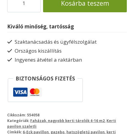
Kosárba teszem
pavilon
hatszögletű
Madeira2
Kiváló minőség, tartósság
mennyiség
Szaktanácsadás és ügyfélszolgálat
Országos kiszállítás
Ingyenes átvétel a raktárban
BIZTONSÁGOS FIZETÉS
Cikkszám:
554058
Kategóriák:
Faházak, nagyobb kerti tárolók 4-16 m2
,
Kerti
pavilon szaletli
Címkék:
6-Eck pavillon
,
gazebo
,
hatszögletű pavilon
,
kerti