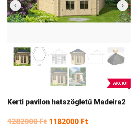
AKCIÓ!
Kerti pavilon hatszögletű Madeira2
Original
Current
1282000
Ft
1182000
Ft
price
price