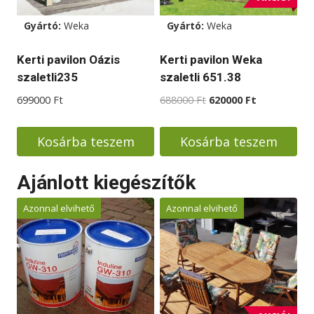
változatok
Gyártó:
Weka
Gyártó:
Weka
a
termékoldalon
Kerti pavilon Oázis
Kerti pavilon Weka
választhatók
szaletli235
szaletli 651.38
ki
Original
Current
699000
Ft
688000
Ft
620000
Ft
price
price
was:
is:
Kosárba teszem
Kosárba teszem
688000 Ft.
620000 Ft.
Ajánlott kiegészítők
Azonnal elvihető
Azonnal elvihető