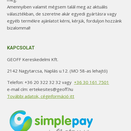
Amennyiben valamit mégsem talál meg az aktuális
választékban, de szeretne akár egyedi gyártásra vagy
egyéb termékre ajánlatot kérni, kérjük, forduljon hozzánk
bizalommal!
KAPCSOLAT
GEOFF Kereskedelmi Kft.
2142 Nagytarcsa, Naplás u.12. (MO 58-as lehajtó)
Telefon: +36 20 322 32 32 vagy
+36 30 161 7501
e-mail cím: ertekesites@geoff.hu
További adatok, céginformáció itt