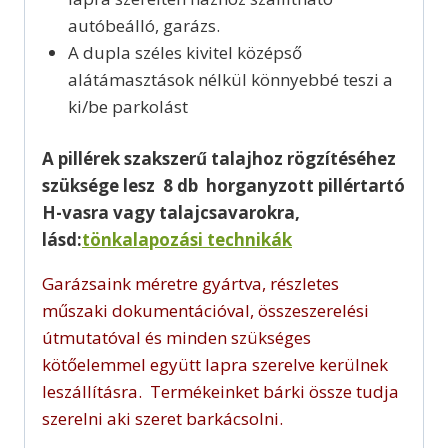
autóbeálló, garázs.
A dupla széles kivitel középső
alátámasztások nélkül könnyebbé teszi a
ki/be parkolást
A pillérek szakszerű talajhoz rögzítéséhez
szüksége lesz 8 db horganyzott pillértartó
H-vasra
vagy talajcsavarokra,
lásd:
tönkalapozási technikák
Garázsaink méretre gyártva, részletes
műszaki dokumentációval, összeszerelési
útmutatóval és minden szükséges
kötőelemmel együtt lapra szerelve kerülnek
leszállításra. Termékeinket bárki össze tudja
szerelni aki szeret barkácsolni.