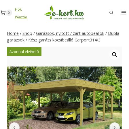
Skip
Fiók
to
0
Pénztár
content
Home
/
Shop
/
Garázsok, nyitott / zárt autóbeállók
/
Dupla
garázsok
/
Kész garázs kocsibeálló Carport314/3
Azonnal elvihető