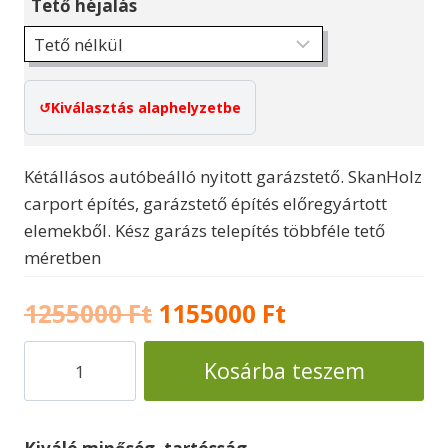
Tető héjalás
Kiválasztás alaphelyzetbe
Kétállásos autóbeálló nyitott garázstető. SkanHolz
carport építés, garázstető építés előregyártott
elemekből. Kész garázs telepítés többféle tető
méretben
Original
Current
1255000
Ft
1155000
Ft
price
price
Kész
Kosárba teszem
garázs
was:
is:
kocsibeálló
1255000 Ft.
1155000 Ft.
Carport314/3