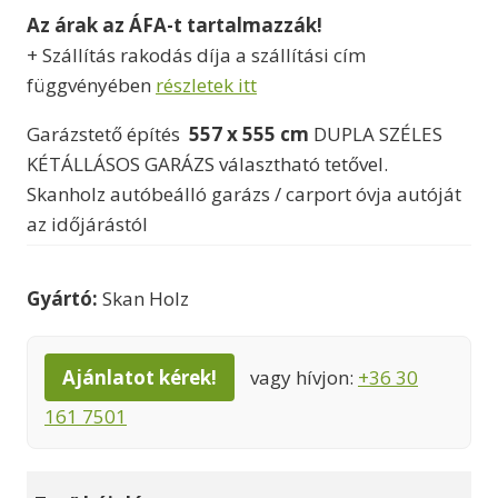
Az árak az ÁFA-t tartalmazzák!
-
+ Szállítás rakodás díja a szállítási cím
1599000 Ft
függvényében
részletek itt
Garázstető építés
557 x 555 cm
DUPLA SZÉLES
KÉTÁLLÁSOS GARÁZS választható tetővel.
Skanholz autóbeálló garázs / carport óvja autóját
az időjárástól
Gyártó:
Skan Holz
Ajánlatot kérek!
vagy hívjon:
+36 30
161 7501