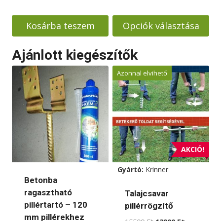
2380000
-
Kosárba teszem
Opciók választása
2580000
Ennek
Ajánlott kiegészítők
a
terméknek
Azonnal elvihető
több
variációja
van.
A
változatok
a
AKCIÓ!
termékoldalon
Gyártó:
Krinner
választhatók
Betonba
ki
ragasztható
Talajcsavar
pillértartó – 120
pillérrögzítő
mm pillérekhez
Original
Current