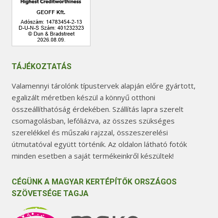
TÁJÉKOZTATÁS
Valamennyi tárolónk típustervek alapján előre gyártott,
egalizált méretben készül a könnyű otthoni
összeállíthatóság érdekében. Szállítás lapra szerelt
csomagolásban, lefóliázva, az összes szükséges
szerelékkel és műszaki rajzzal, összeszerelési
útmutatóval együtt történik. Az oldalon látható fotók
minden esetben a saját termékeinkről készültek!
CÉGÜNK A MAGYAR KERTÉPÍTŐK ORSZÁGOS
SZÖVETSÉGE TAGJA