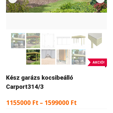
AKCIÓ!
Kész garázs kocsibeálló
Carport314/3
Ártartomán
1155000
Ft
–
1599000
Ft
1155000 Ft