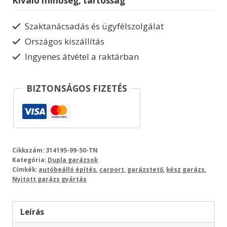
Kiváló minőség, tartósság
mennyiség
Szaktanácsadás és ügyfélszolgálat
Országos kiszállítás
Ingyenes átvétel a raktárban
BIZTONSÁGOS FIZETÉS
Cikkszám:
314195-99-50-TN
Kategória:
Dupla garázsok
Címkék:
autóbeálló építés
,
carport
,
garázstető
,
kész garázs
,
Nyitott garázs gyártás
Leírás