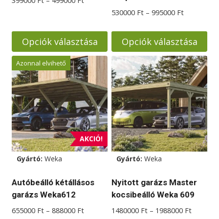
399000
Ft
–
499000
Ft
399000 Ft
Ártartomá
530000
Ft
–
995000
Ft
-
530000 Ft
499000 Ft
-
Opciók választása
Opciók választása
995000 Ft
Ennek
Ennek
Azonnal elvihető
a
a
terméknek
terméknek
több
több
variációja
variációja
van.
van.
A
A
AKCIÓ!
változatok
változatok
Gyártó:
Weka
Gyártó:
Weka
a
a
termékoldalon
termékoldalon
Autóbeálló kétállásos
Nyitott garázs Master
választhatók
választhatók
garázs Weka612
kocsibeálló Weka 609
ki
ki
Ártartomány:
Ártarto
655000
Ft
–
888000
Ft
1480000
Ft
–
1988000
Ft