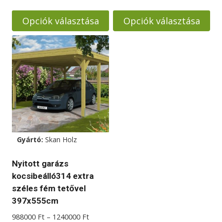
655000 Ft
1480000
-
-
Opciók választása
Opciók választása
888000 Ft
1988000
Ennek
Ennek
a
a
terméknek
terméknek
több
több
variációja
variációja
van.
van.
A
A
változatok
változatok
Gyártó:
Skan Holz
a
a
termékoldalon
termékoldalon
Nyitott garázs
választhatók
választhatók
kocsibeálló314 extra
ki
ki
széles fém tetővel
397x555cm
Ártartomány:
988000
Ft
–
1240000
Ft