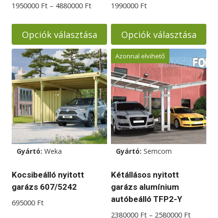
Ártartomány:
1950000
Ft
–
4880000
Ft
1990000
Ft
1950000 Ft
-
Opciók választása
Opciók választása
4880000 Ft
Ennek
Ennek
Azonnal elvihető
a
a
terméknek
terméknek
több
több
variációja
variációja
van.
van.
A
A
változatok
változatok
Gyártó:
Weka
Gyártó:
Semcom
a
a
termékoldalon
termékoldalon
Kocsibeálló nyitott
Kétállásos nyitott
választhatók
választhatók
garázs 607/5242
garázs alumínium
ki
ki
autóbeálló TFP2-Y
695000
Ft
Ártarto
2380000
Ft
–
2580000
Ft