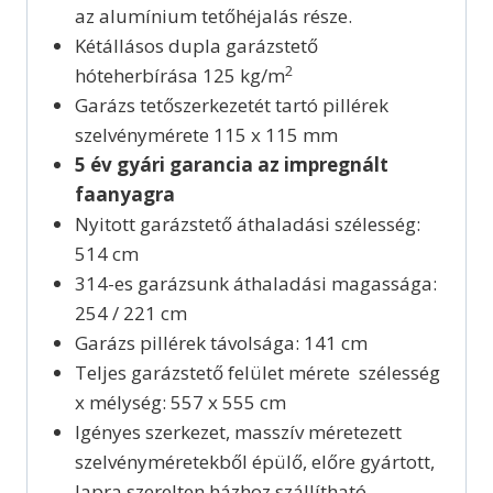
az alumínium tetőhéjalás része.
Kétállásos dupla garázstető
2
hóteherbírása 125 kg/m
Garázs tetőszerkezetét tartó pillérek
szelvénymérete 115 x 115 mm
5 év gyári garancia az impregnált
faanyagra
Nyitott garázstető áthaladási szélesség:
514 cm
314-es garázsunk áthaladási magassága:
254 / 221 cm
Garázs pillérek távolsága: 141 cm
Teljes garázstető felület mérete szélesség
x mélység: 557 x 555 cm
Igényes szerkezet, masszív méretezett
szelvényméretekből épülő, előre gyártott,
lapra szerelten házhoz szállítható