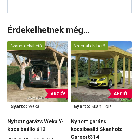
Érdekelhetnek még…
Azonnal elvihető
Azonnal elvihető
AKCIÓ!
AKCIÓ!
Gyártó:
Weka
Gyártó:
Skan Holz
Nyitott garázs Weka Y-
Nyitott garázs
kocsibeálló 612
kocsibeálló Skanholz
Carport314
Ártartomány: