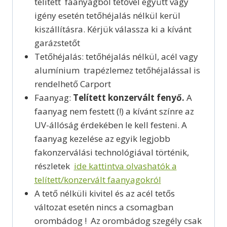
telített faanyagból tetővel együtt vagy
igény esetén tetőhéjalás nélkül kerül
kiszállításra. Kérjük válassza ki a kívánt
garázstetőt
Tetőhéjalás: tetőhéjalás nélkül, acél vagy
alumínium trapézlemez tetőhéjalással is
rendelhető Carport
Faanyag:
Telített konzervált fenyő.
A
faanyag nem festett (!) a kívánt színre az
UV-állóság érdekében le kell festeni. A
faanyag kezelése az egyik legjobb
fakonzerválási technológiával történik,
részletek
ide kattintva olvashatók a
telített/konzervált faanyagokról
A tető nélküli kivitel és az acél tetős
változat esetén nincs a csomagban
orombádog ! Az orombádog szegély csak