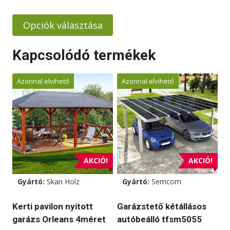
988000 Ft
-
Opciók választása
1240000 Ft
Ennek
Kapcsolódó termékek
a
terméknek
Azonnal elvihető
Azonnal elvihető
több
variációja
van.
A
változatok
a
AKCIÓ!
AKCIÓ!
termékoldalon
választhatók
Gyártó:
Skan Holz
Gyártó:
Semcom
ki
Kerti pavilon nyitott
Garázstető kétállásos
garázs Orleans 4méret
autóbeálló tfsm5055