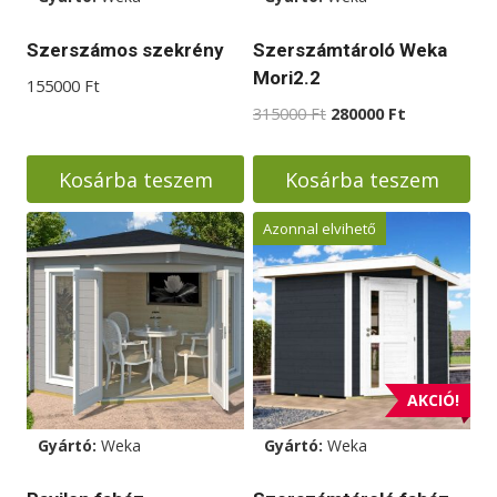
Szerszámos szekrény
Szerszámtároló Weka
Mori2.2
155000
Ft
Original
Current
315000
Ft
280000
Ft
price
price
was:
is:
Kosárba teszem
Kosárba teszem
315000 Ft.
280000 Ft.
Azonnal elvihető
AKCIÓ!
Gyártó:
Weka
Gyártó:
Weka