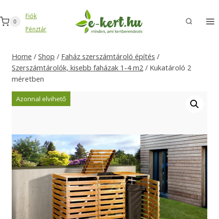
Skip
Fiók
to
0
Pénztár
content
Home
/
Shop
/
Faház szerszámtároló építés
/
Szerszámtárolók, kisebb faházak 1-4 m2
/
Kukatároló 2
méretben
Azonnal elvihető