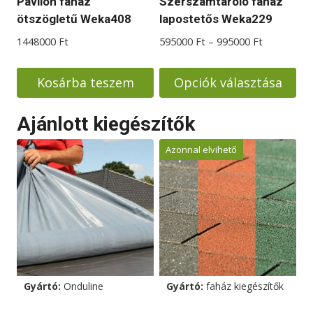
Pavilon faház
Szerszámtároló faház
ötszögletű Weka408
lapostetős Weka229
Ártartomá
1448000
Ft
595000
Ft
–
995000
Ft
595000 Ft
-
Kosárba teszem
Opciók választása
995000 Ft
Ennek
Ajánlott kiegészítők
a
terméknek
Azonnal elvihető
több
variációja
van.
A
változatok
a
termékoldalon
Gyártó:
Onduline
Gyártó:
faház kiegészítők
választhatók