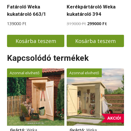
Fatároló Weka
Kerékpártároló Weka
kukatároló 663/1
kukatároló 394
Original
Current
139000
Ft
319000
Ft
299000
Ft
price
price
was:
is:
Kosárba teszem
Kosárba teszem
319000 Ft.
299000 Ft.
Kapcsolódó termékek
Azonnal elvihető
Azonnal elvihető
AKCIÓ!
Gyártó:
Weka
Gyártó:
Weka