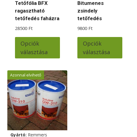
ki
Tetőfólia BFX
Bitumenes
ragasztható
zsindely
tetőfedés faházra
tetőfedés
28500
Ft
9800
Ft
Ennek
Ennek
Opciók
Opciók
a
a
választása
választása
terméknek
termé
több
több
variációja
variác
Azonnal elvihető
van.
van.
A
A
változatok
változ
a
a
termékoldalon
termé
választhatók
válas
ki
ki
Gyártó:
Remmers