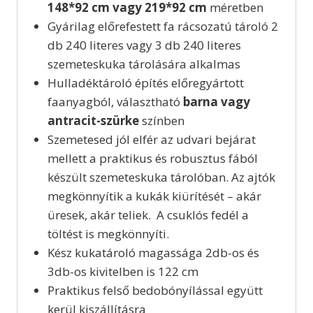
148*92 cm vagy 219*92 cm
méretben
Gyárilag előrefestett fa rácsozatú tároló 2
db 240 literes vagy 3 db 240 literes
szemeteskuka tárolására alkalmas
Hulladéktároló építés előregyártott
faanyagból, választható
barna vagy
antracit-szürke
színben
Szemetesed jól elfér az udvari bejárat
mellett a pr
aktikus és robusztus fából
készült szemeteskuka tárolóban. Az ajtók
megkönnyítik a kukák kiürítését – akár
üresek, akár teliek. A csuklós fedél a
töltést is megkönnyíti.
Kész kukatároló magassága 2db-os és
3db-os kivitelben is 122 cm
Praktikus felső bedobónyílással együtt
kerül kiszállításra