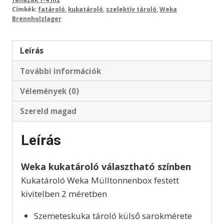
Címkék:
fatároló
,
kukatároló
,
szelektív tároló
,
Weka
Brennholzlager
Leírás
További információk
Vélemények (0)
Szereld magad
Leírás
Weka kukatároló választható színben
Kukatároló Weka Mülltonnenbox festett
kivitelben 2 méretben
Szemeteskuka tároló külső sarokmérete