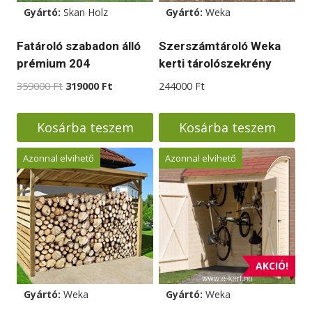
Gyártó:
Skan Holz
Gyártó:
Weka
Fatároló szabadon álló
Szerszámtároló Weka
prémium 204
kerti tárolószekrény
Original
Current
359000
Ft
319000
Ft
244000
Ft
price
price
was:
is:
Kosárba teszem
Kosárba teszem
359000 Ft.
319000 Ft.
Azonnal elvihető
Azonnal elvihető
AKCIÓ!
Gyártó:
Weka
Gyártó:
Weka