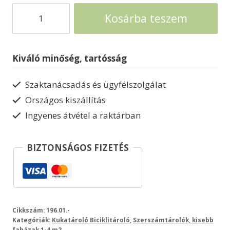
Kukatároló
Kosárba teszem
2
méretben
mennyiség
Kiváló minőség, tartósság
Szaktanácsadás és ügyfélszolgálat
Országos kiszállítás
Ingyenes átvétel a raktárban
BIZTONSÁGOS FIZETÉS
Cikkszám:
196.01.-
Kategóriák:
Kukatároló Biciklitároló
,
Szerszámtárolók, kisebb
faházak 1-4 m2