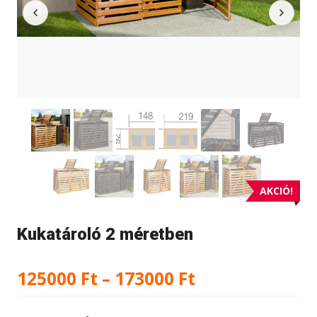
AKCIÓ!
Kukatároló 2 méretben
Ártartomány:
125000
Ft
–
173000
Ft
125000 Ft