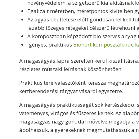
növényvédelem, a szigetszerű kialakításnak 
Egalizált méretben, méretpontos kivitelben g
Az ágyás beültetése előtt gondosan fel kell t
lazább tőzeges rétegeket célszerű létrehozni 
A komposztban képződött bio szerves anyag u
Igényes, praktikus
Biohort komposztáló ide ka
A magaságyás lapra szerelten kerül kiszállításr
részletes műszaki leírásnak köszönhetően.
Praktikus térelválasztóként terasza meghatározó 
kertberendezési tárgyat vásárol egyszerre.
A magaságyás praktikusságát sok kertészkedő is
veteményes, virágos és fűszeres kertek. Az alapöt
magaságyás nagy gonddal művelve megadja a vágyo
ápolhassuk, a gyerekeknek megmutathassuk a növ