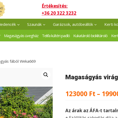
Értékesítés:
+36 20 322 3232
edencék
Szaunák
Garázsok, autóbeállók
Kerti k
r
Magaságyás üvegház
Telifa kültéri padló
Kukatároló biciklitároló
Kert
ágyás fából Weka669
Magaságyás virág
123000
Ft
–
1990
Az árak az ÁFA-t tarta
+ Szállítás rakodás díja 