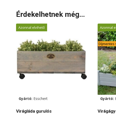
Érdekelhetnek még…
Azonnal elvihető
Azonnal e
Díjmentes s
Gyártó:
Esschert
Gyártó:
Virágláda gurulós
Virágágy