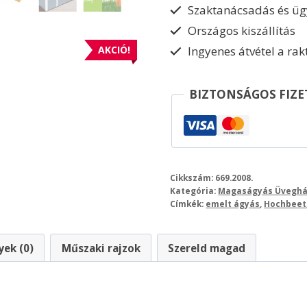
Szaktanácsadás és ügy
Országos kiszállítás
Ingyenes átvétel a ra
AKCIÓ!
BIZTONSÁGOS FIZE
Cikkszám:
669.2008.
Kategória:
Magaságyás Üvegh
Címkék:
emelt ágyás
,
Hochbeet
ek (0)
Műszaki rajzok
Szereld magad