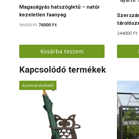
Gyártó:
Magaságyás hatszögletű – natúr
kezeletlen faanyag
Szerszám
tárolósz
Original
Current
86000
Ft
76000
Ft
price
price
244000
Ft
was:
is:
86000 Ft.
76000 Ft.
Kosárba teszem
Kapcsolódó termékek
Azonnal elvihető