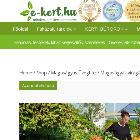
Skip
to
content
Főoldal
Faházak, tárolók
KERTI BÚTOROK
M
Faápolás, festékek, faház kiegészítők, szerelékek
Gyerek játszóté
Home
/
Shop
/
Magaságyás Üvegház
/
Magaságyás virág
Azonnal elvihető