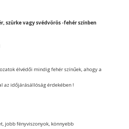
ér, szürke vagy svédvörös -fehér színben
l
tozatok élvédői mindig fehér színűek, ahogy a
l az időjárásállóság érdekében !
et, jobb fényviszonyok, könnyebb