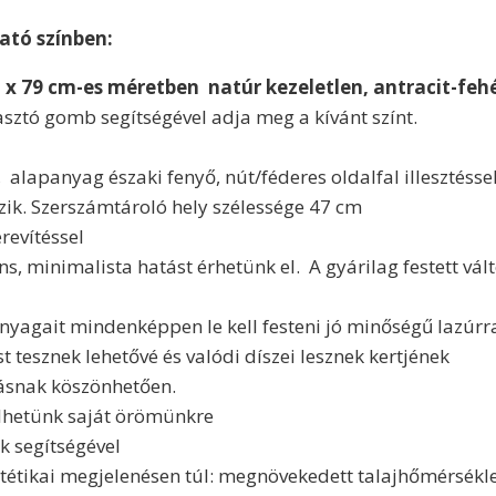
ató színben:
 x 79 cm-es méretben
natúr kezeletlen, antracit-feh
lasztó gomb segítségével adja meg a kívánt színt.
alapanyag északi fenyő, nút/féderes oldalfal illesztésse
zik. Szerszámtároló hely szélessége 47 cm
revítéssel
s, minimalista hatást érhetünk el. A gyárilag festett vál
nyagait mindenképpen le kell festeni jó minőségű lazúrra
esznek lehetővé és valódi díszei lesznek kertjének
ásnak köszönhetően.
lhetünk saját örömünkre
k segítségével
tétikai megjelenésen túl: megnövekedett talajhőmérsékl