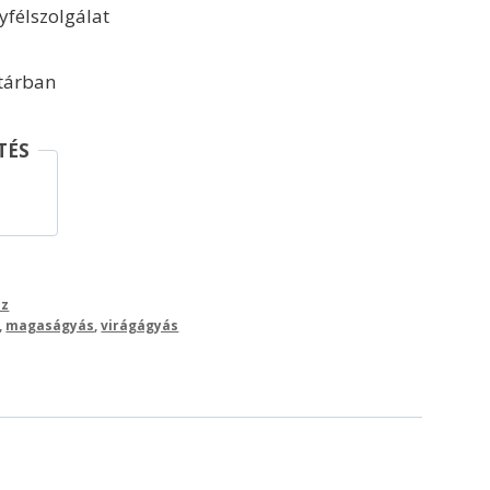
félszolgálat
ktárban
TÉS
áz
,
magaságyás
,
virágágyás