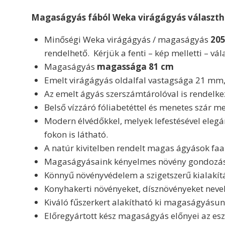
Magaságyás fából Weka virágágyás választh
Minőségi Weka virágágyás / magaságyás
205
rendelhető. Kérjük a fenti – kép melletti – vá
Magaságyás
magassága 81 cm
Emelt virágágyás oldalfal vastagsága 21 mm, 
Az emelt ágyás szerszámtárolóval is rendelke
Belső vízzáró fóliabetéttel és menetes szár me
Modern élvédőkkel, melyek lefestésével elegán
fokon is látható.
A natúr kivitelben rendelt magas ágyások faa
Magaságyásaink kényelmes növény gondozást t
Könnyű növényvédelem a szigetszerű kialakít
Konyhakerti növényeket, dísznövényeket neve
Kiváló fűszerkert alakítható ki magaságyásun
Előregyártott kész magaságyás előnyei az esz