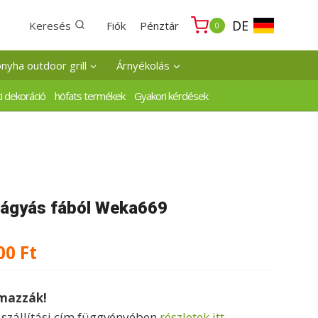
DE
Keresés
Fiók
Pénztár
0
onyha outdoor grill
Árnyékolás
i dekoráció
höfats termékek
Gyakori kérdések
ágyás fából Weka669
Ártartomány:
00
Ft
123000 Ft
lmazzák!
-
a szállítási cím függvényében
részletek itt