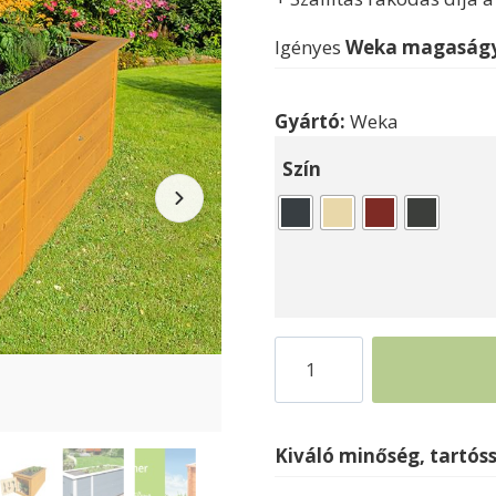
Igényes
Weka magaságy
Gyártó:
Weka
Szín
Magaságyás
virágágyás
fából
Weka669
Kiváló minőség, tartós
mennyiség