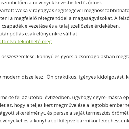
köszönhetően a növények kevésbé fertőződnek
yártott Weka virágágyás segítségével meghosszabbítható
ölteni a megfelelő rétegrenddel a magaságyásokat. A fels
a csapadék elvezetése és a talaj szellőzése érdekében.
tánpótlás csak előnyünkre válhat.
ttintva tekinthető meg
a, összeszerelése, könnyű és gyors a csomagolásban megt
modern dísze lesz. Ön praktikus, igényes kidolgozást, kö
merte fel az utóbbi évtizedben, úgyhogy egyre-másra ép
let az, hogy a teljes kert megművelése a legtöbb embernek
tt sikerélményt, és persze a saját termesztés örömét is
ényeket és a konyhából kilépve bármikor letéphessünk n