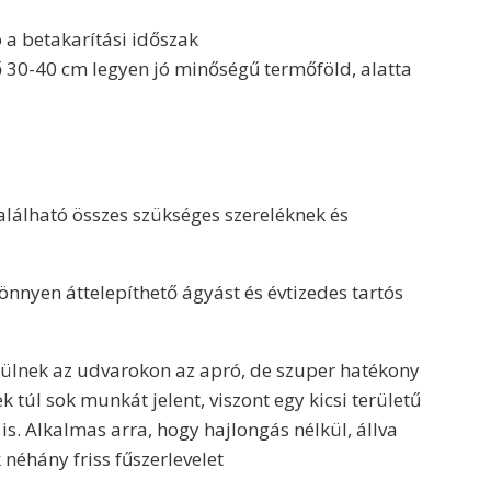
 a betakarítási időszak
ő 30-40 cm legyen jó minőségű termőföld, alatta
alálható összes szükséges szereléknek és
nnyen áttelepíthető ágyást és évtizedes tartós
ülnek az udvarokon az apró, de szuper hatékony
 túl sok munkát jelent, viszont egy kicsi területű
. Alkalmas arra, hogy hajlongás nélkül, állva
éhány friss fűszerlevelet