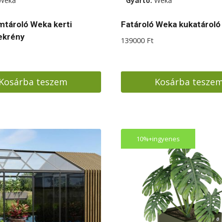
Weka
Gyártó:
Weka
tároló Weka kerti
Fatároló Weka kukatároló
ekrény
139000
Ft
Kosárba teszem
Kosárba tesze
10%+ingyenes
kiszállítás