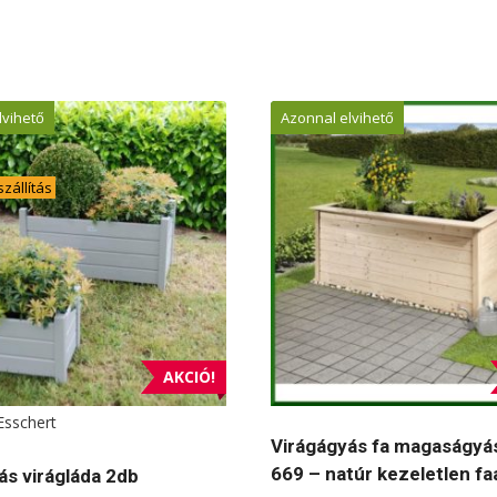
lvihető
Azonnal elvihető
zállítás
AKCIÓ!
Esschert
Virágágyás fa magaságyá
669 – natúr kezeletlen f
ás virágláda 2db