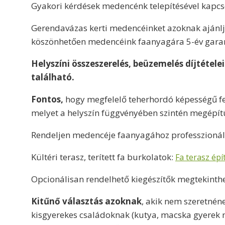
Gyakori kérdések medencénk telepítésével kapc
Gerendavázas kerti medencéinket azoknak ajánlj
köszönhetően medencéink faanyagára 5-év garanc
Helyszíni összeszerelés, beüzemelés díjtétele
található.
Fontos,
hogy megfelelő teherhordó képességű fel
melyet a helyszín függvényében szintén megépít
Rendeljen medencéje faanyagához professzionális
Kültéri terasz, terített fa burkolatok:
Fa terasz épí
Opcionálisan rendelhető kiegészítők megtekinthe
Kitűnő választás azoknak
, akik nem szeretnén
kisgyerekes családoknak (kutya, macska gyerek 