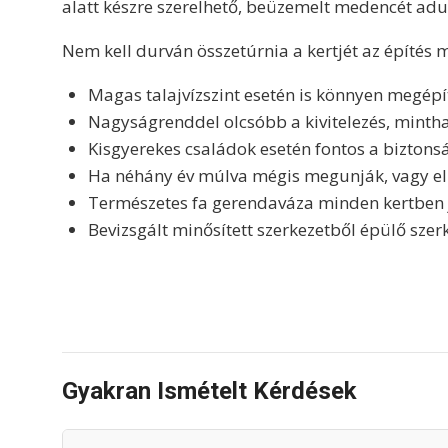
alatt készre szerelhető, beüzemelt medencét ad
Nem kell durván összetúrnia a kertjét az építés m
Magas talajvízszint esetén is könnyen megépí
Nagyságrenddel olcsóbb a kivitelezés, mintha 
Kisgyerekes családok esetén fontos a biztons
Ha néhány év múlva mégis megunják, vagy elk
Természetes fa gerendaváza minden kertben j
Bevizsgált minősített szerkezetből épülő sz
Gyakran Ismételt Kérdések