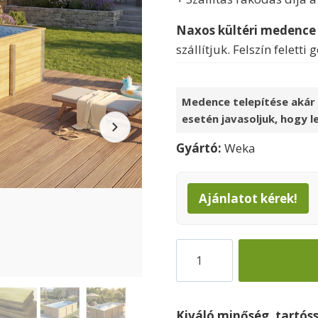
13900
Naxos kültéri medence
szállítjuk. Felszín felet
Medence telepítése akár 
esetén javasoljuk, hogy l
Gyártó:
Weka
Ajánlatot kérek!
Medence
Weka
Pool
Naxos
Kiváló minőség, tartós