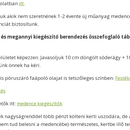
solatban
itt
.
uk akik nem szeretnének 1-2 évente új műanyag medencét 
iát biztosítunk.
i és megannyi kiegészítő berendezés összefoglaló tábl
ületet képezzen. Javasoljuk 10 cm döngölt sóderágy + 10
ünk önnek ha kéri.
 póruszáró faápoló olajat is tetszőleges színben:
Festék
tés
tők itt:
medence kiegészítők
ek nagyságrenddel több pénzt költeni kerti uszodára, de
nem tud belesni a medencébe)-természetes, kertbe illő