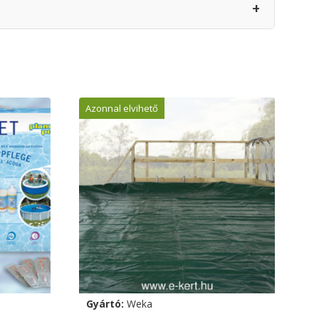
+
Azonnal elvihető
Gyártó:
Weka