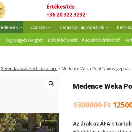
Értékesítés:
+36 20 322 3232
edencék
Szaunák
Garázsok, autóbeállók
Kerti k
r
Magaságyás üvegház
Telifa kültéri padló
Kukatároló biciklitároló
Kert
Gerendavázas kerti medence
/
Medence Weka Pool Naxos gépház n
Medence Weka Poo
Origi
1390000
Ft
1250
price
Az árak az ÁFA-t tarta
was:
+ Szállítás rakodás díja 