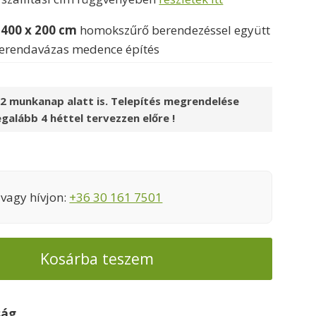
00 Ft.
1250000 Ft.
 400 x 200 cm
homokszűrő berendezéssel együtt
ti gerendavázas medence építés
2 munkanap alatt is. Telepítés megrendelése
egalább 4 héttel tervezzen előre !
vagy hívjon:
+36 30 161 7501
Kosárba teszem
ság