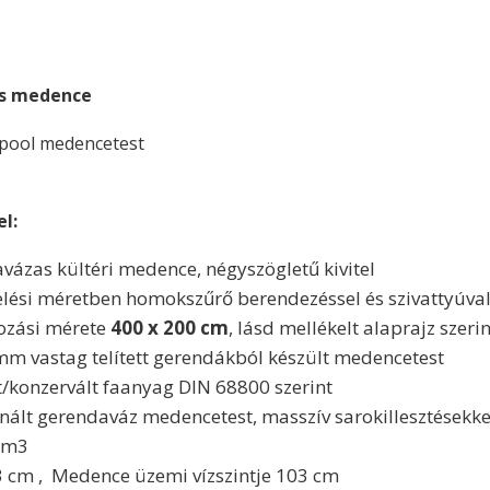
as medence
pool medencetest
l:
avázas kültéri medence, négyszögletű kivitel
relési méretben homokszűrő berendezéssel és szivattyúval
ozási mérete
400 x 200 cm
, lásd mellékelt alaprajz szerin
45 mm vastag telített gerendákból készült medencetest
tt/konzervált faanyag DIN 68800 szerint
ált gerendaváz medencetest, masszív sarokillesztésekke
7 m3
 cm , Medence üzemi vízszintje 103 cm