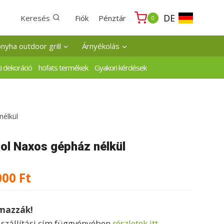
DE
Keresés
Fiók
Pénztár
0
onyha outdoor grill
Árnyékolás
i dekoráció
höfats termékek
Gyakori kérdések
élkül
l Naxos gépház nélkül
nal
Current
000
Ft
price
lmazzák!
is:
a szállítási cím függvényében
részletek itt