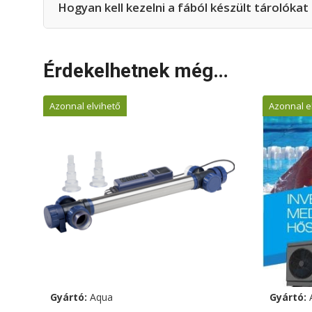
Hogyan kell kezelni a fából készült tárolóka
Érdekelhetnek még…
Azonnal elvihető
Azonnal e
Gyártó:
Aqua
Gyártó: