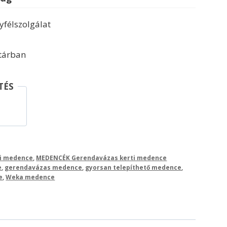
félszolgálat
ktárban
TÉS
ti medence
,
MEDENCÉK Gerendavázas kerti medence
e
,
gerendavázas medence
,
gyorsan telepíthető medence
,
e
,
Weka medence