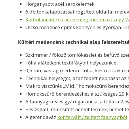
Horganyzott acél sarokelemek
6 db tönkalapozással rögzített oldalfal merev
Kattintson ide és nézze meg miben más egy W
Olcsó medence építés könnyen és gyorsan. Elő
Kültéri medencénk technikai alap felszerelts
Szkimmer / fölöző tömlőkészlet és befúvó sz
Fólia alátétként textilfátyolt helyezünk el
0,6 mm vastag medence-fólia, kék mozaik min
Technikai helységet, azaz fedett gépházat az 
Makro vízszűrés „Midi” homokszűrő berendezés
Homokszűrő berendezéshez a szükséges 25 k
A faanyagra 5 év gyári garancia, a fóliára 2 é
Bevizsgált, minősített német termék, német t
A gerendaváz
konzervált / telített faanyagból