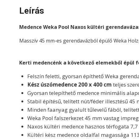
Leírás
M
edence Weka Pool Naxos kültéri gerendaváz
Masszív 45 mm-es gerendavázból épülő Weka Holz
Kerti medencénk a következő elemekből épül fe
Felszín feletti, gyorsan építhető Weka gerend
Kész úszómedence 200 x 400 cm
teljes sze
Gyorsan telepíthető medence minimális alap
Stabil építésű, telített nút/féder illesztésű 
Minden faanyag gyalult tűlevelű fából, telíte
Weka Pool falszerkezet 45 mm vastag impregn
Naxos kültéri medence hasznos térfogata 7,
Kültéri kész medence oldalfal magassága 113