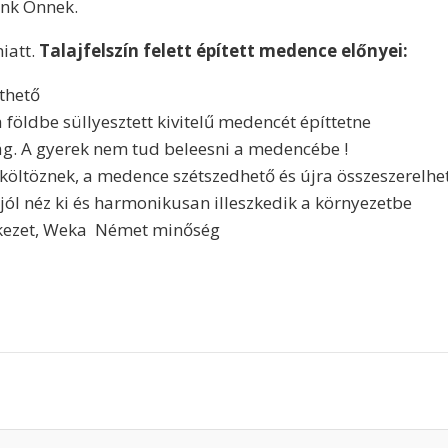
unk Önnek.
iatt.
Talajfelszín felett épített medence előnyei:
thető
földbe süllyesztett kivitelű medencét építtetne
ág. A gyerek nem tud beleesni a medencébe !
öltöznek, a medence szétszedhető és újra összeszerelhe
ól néz ki és harmonikusan illeszkedik a környezetbe
erkezet, Weka Német minőség