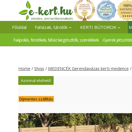
Skip
to
content
Főoldal
Faházak, tárolók
KERTI BÚTOROK
M
Faápolás, festékek, faház kiegészítők, szerelékek
Gyerek játszóté
Home
/
Shop
/
MEDENCÉK Gerendavázas kerti medence
/
Azonnal elvihető
Díjmentes szállítás