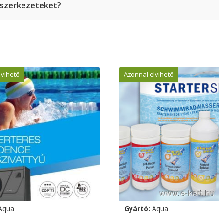
t szerkezeteket?
lvihető
Azonnal elvihető
Aqua
Gyártó:
Aqua