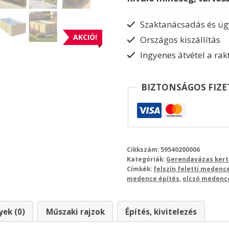
gépház
nélkül
Szaktanácsadás és ügy
mennyiség
AKCIÓ!
Országos kiszállítás
Ingyenes átvétel a ra
BIZTONSÁGOS FIZE
Cikkszám:
59540200006
Kategóriák:
Gerendavázas ker
Címkék:
felszín feletti medenc
medence építés
,
olcsó medenc
ek (0)
Műszaki rajzok
Építés, kivitelezés