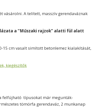
vásárolni. A telített, masszív gerendaváznak
ázata a “Műszaki rajzok” alatti fül alatt
-15 cm vasalt simított betonlemez kialakítását,
ek, kiegészítők
 a felfújható típusokat már megunták-
 természetes tömörfa gerendaváz, 2 munkanap