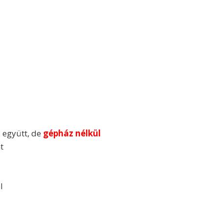
 együtt, de
gépház nélkül
t
l