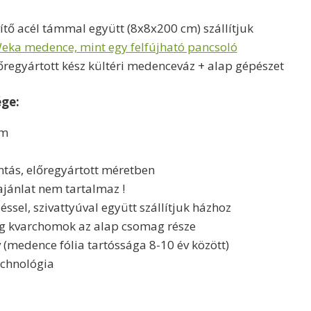
ítő acél támmal együtt (8x8x200 cm) szállítjuk
eka medence, mint egy felfújható pancsoló
regyártott kész kültéri medenceváz + alap gépészet
ége:
em
tás, előregyártott méretben
ajánlat nem tartalmaz !
sel, szivattyúval együtt szállítjuk házhoz
g kvarchomok az alap csomag része
v (medence fólia tartóssága 8-10 év között)
echnológia