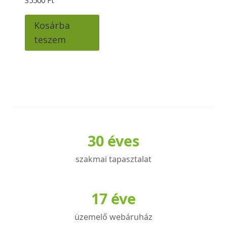
35500
Ft
Kosárba
teszem
30 éves
szakmai tapasztalat
17 éve
üzemelő webáruház