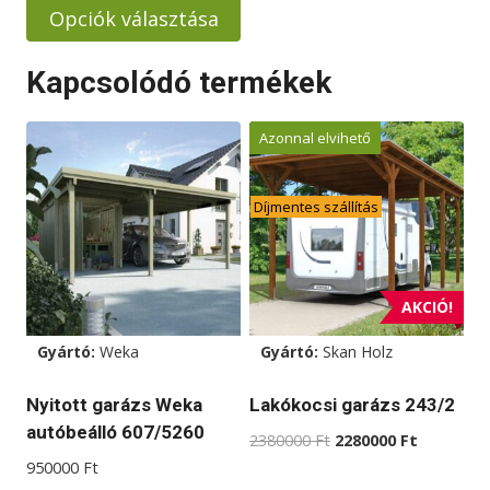
-
Opciók választása
1240000 Ft
Ennek
Kapcsolódó termékek
a
terméknek
Azonnal elvihető
több
variációja
van.
Díjmentes szállítás
A
változatok
a
AKCIÓ!
termékoldalon
választhatók
Gyártó:
Weka
Gyártó:
Skan Holz
ki
Nyitott garázs Weka
Lakókocsi garázs 243/2
autóbeálló 607/5260
Original
Current
2380000
Ft
2280000
Ft
price
price
950000
Ft
was:
is: