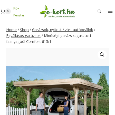
Skip
Fiók
to
0
Pénztár
content
Home
/
Shop
/
Garázsok, nyitott / zárt autóbeállók
/
Egyállásos garázsok
/
Minőségi garázs ragasztott
faanyagból Comfort 615/1