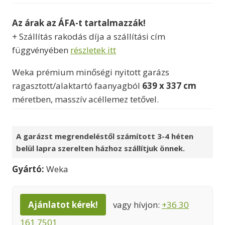
Az árak az ÁFA-t tartalmazzák!
+ Szállítás rakodás díja a szállítási cím
függvényében
részletek itt
Weka prémium minőségi nyitott garázs
ragasztott/alaktartó faanyagból
639 x 337 cm
méretben, masszív acéllemez tetővel.
A garázst megrendeléstől számított 3-4 héten
belül lapra szerelten házhoz szállítjuk önnek.
Gyártó:
Weka
Ajánlatot kérek!
vagy hívjon:
+36 30
161 7501