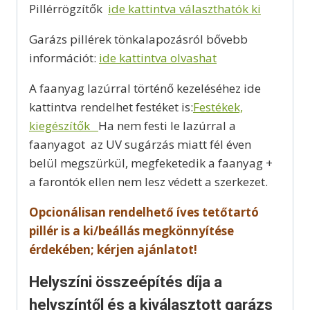
Pillérrögzítők
ide kattintva választhatók ki
Garázs pillérek tönkalapozásról bővebb
információt:
ide kattintva olvashat
A faanyag lazúrral történő kezeléséhez ide
kattintva rendelhet festéket is:
Festékek,
kiegészítők
Ha nem festi le lazúrral a
faanyagot az UV sugárzás miatt fél éven
belül megszürkül, megfeketedik a faanyag +
a farontók ellen nem lesz védett a szerkezet.
Opcionálisan rendelhető íves tetőtartó
pillér is a ki/beállás megkönnyítése
érdekében; kérjen ajánlatot!
Helyszíni összeépítés díja a
helyszíntől és a kiválasztott garázs