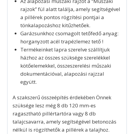
Az alapozási műszaki rajzot a “Műszaki
rajzok” fül alatt találja, amely segítségével
a pillérek pontos rögzítési pontjai a
tönkalapozáshoz kitűzhetőek.
Garázsunkhoz csomagolt tetőfedő anyag:
horganyzott acél trapézlemez tető !
Termékeinket lapra szerelve szállítjuk
házhoz az összes szüksége szerelékkel
kötőelemekkel, összeszerelési műszaki
dokumentációval, alapozási rajzzal
együtt.
A szakszerű összeépítés érdekében Önnek
szüksége lesz még 8 db 120 mm-es
ragasztható pillértartóra vagy 8 db
talajcsavarra, amely segítségével betonozás
nélkül is rögzíthetők a pillérek a talajhoz.