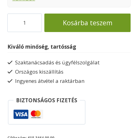
Minőségi
Kosárba teszem
garázs
ragasztott
faanyagból
Kiváló minőség, tartósság
Comfort
615/1
Szaktanácsadás és ügyfélszolgálat
mennyiség
Országos kiszállítás
Ingyenes átvétel a raktárban
BIZTONSÁGOS FIZETÉS
Cikkszám:
615.3464.00.00