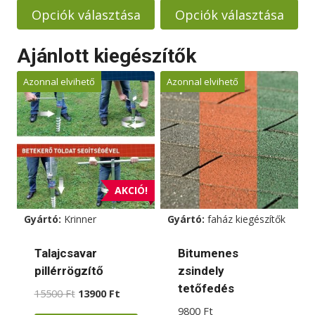
669000 Ft
-
Opciók választása
Opciók választása
995000 Ft
Ennek
Ennek
Ajánlott kiegészítők
a
a
terméknek
terméknek
Azonnal elvihető
Azonnal elvihető
több
több
variációja
variációja
van.
van.
A
A
változatok
változatok
a
a
AKCIÓ!
termékoldalon
termékoldalon
Gyártó:
Krinner
Gyártó:
faház kiegészítők
választhatók
választhatók
ki
ki
Talajcsavar
Bitumenes
pillérrögzítő
zsindely
tetőfedés
Original
Current
15500
Ft
13900
Ft
price
price
9800
Ft