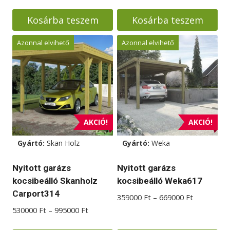
2380000 Ft.
2280000 F
Kosárba teszem
Kosárba teszem
Azonnal elvihető
Azonnal elvihető
AKCIÓ!
AKCIÓ!
Gyártó:
Skan Holz
Gyártó:
Weka
Nyitott garázs
Nyitott garázs
kocsibeálló Skanholz
kocsibeálló Weka617
Carport314
Ártartomá
359000
Ft
–
669000
Ft
359000 Ft
Ártartomány:
530000
Ft
–
995000
Ft
-
530000 Ft