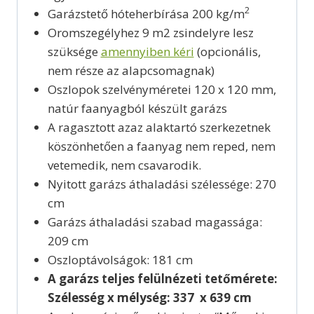
2
Garázstető hóteherbírása 200 kg/m
Oromszegélyhez 9 m2 zsindelyre lesz
szüksége
amennyiben kéri
(opcionális,
nem része az alapcsomagnak)
Oszlopok szelvényméretei 120 x 120 mm,
natúr faanyagból készült garázs
A ragasztott azaz alaktartó szerkezetnek
köszönhetően a faanyag nem reped, nem
vetemedik, nem csavarodik.
Nyitott garázs áthaladási szélessége: 270
cm
Garázs áthaladási szabad magassága:
209 cm
Oszloptávolságok: 181 cm
A garázs teljes felülnézeti tetőmérete:
Szélesség x mélység: 337 x 639 cm