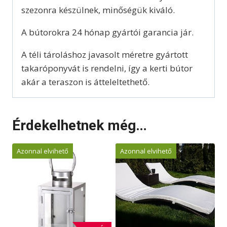
szezonra készülnek, minőségük kiváló.
A bútorokra 24 hónap gyártói garancia jár.
A téli tároláshoz javasolt méretre gyártott
takaróponyvát is rendelni, így a kerti bútor
akár a teraszon is átteleltethető.
Érdekelhetnek még…
Azonnal elvihető
Azonnal elvihető