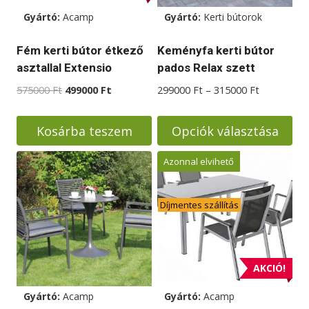
Gyártó:
Acamp
Gyártó:
Kerti bútorok
Fém kerti bútor étkező
Keményfa kerti bútor
asztallal Extensio
pados Relax szett
Original
Current
Ártartomá
575000
Ft
499000
Ft
299000
Ft
–
315000
Ft
price
price
299000 Ft
was:
is:
-
Kosárba teszem
Opciók választása
575000 Ft.
499000 Ft.
315000 Ft
Ennek
Azonnal elvihető
a
terméknek
Díjmentes szállítás
több
variációja
van.
A
AKCIÓ!
változatok
Gyártó:
Acamp
Gyártó:
Acamp
a