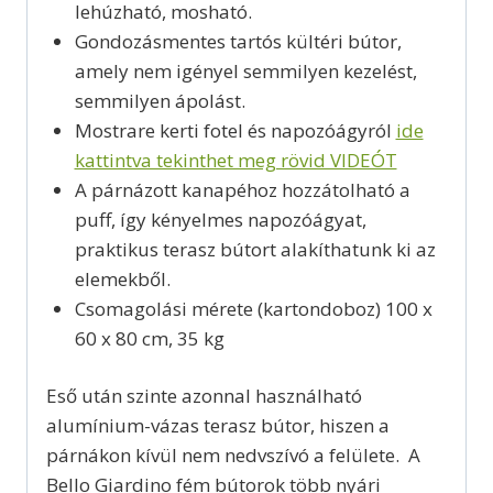
lehúzható, mosható.
Gondozásmentes tartós kültéri bútor,
amely nem igényel semmilyen kezelést,
semmilyen ápolást.
Mostrare kerti fotel és napozóágyról
ide
kattintva tekinthet meg rövid VIDEÓT
A párnázott kanapéhoz hozzátolható a
puff, így kényelmes napozóágyat,
praktikus terasz bútort alakíthatunk ki az
elemekből.
Csomagolási mérete (kartondoboz) 100 x
60 x 80 cm, 35 kg
Eső után szinte azonnal használható
alumínium-vázas terasz bútor, hiszen a
párnákon kívül nem nedvszívó a felülete. A
Bello Giardino fém bútorok több nyári