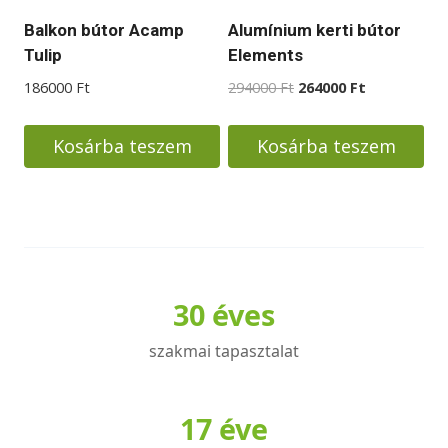
termékoldalon
Balkon bútor Acamp
Alumínium kerti bútor
választhatók
Tulip
Elements
ki
Original
Current
186000
Ft
294000
Ft
264000
Ft
price
price
was:
is:
Kosárba teszem
Kosárba teszem
294000 Ft.
264000 Ft.
30 éves
szakmai tapasztalat
17 éve