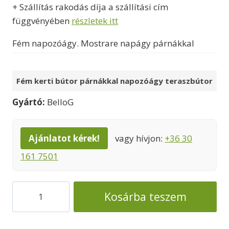
+ Szállítás rakodás díja a szállítási cím
függvényében
részletek itt
Fém napozóágy. Mostrare napágy párnákkal
Fém kerti bútor párnákkal napozóágy teraszbútor
Gyártó:
BelloG
Ajánlatot kérek!
vagy hívjon:
+36 30
161 7501
Mostrare
Kosárba teszem
napozóágy
kerti