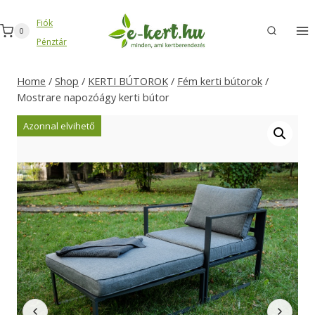
Skip
Fiók
to
0
Pénztár
content
Home
/
Shop
/
KERTI BÚTOROK
/
Fém kerti bútorok
/
Mostrare napozóágy kerti bútor
Azonnal elvihető