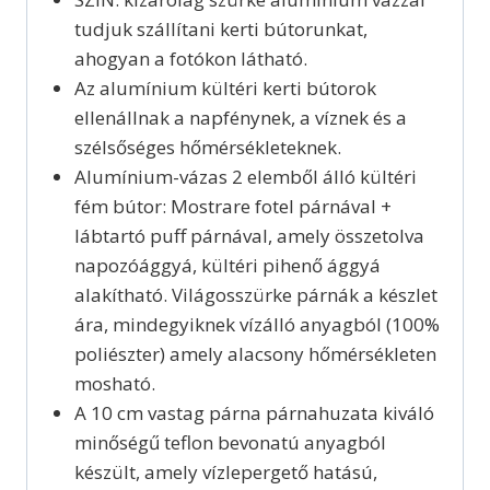
tudjuk szállítani kerti bútorunkat,
ahogyan a fotókon látható.
Az alumínium kültéri kerti bútorok
ellenállnak a napfénynek, a víznek és a
szélsőséges hőmérsékleteknek.
Alumínium-vázas 2 elemből álló kültéri
fém bútor: Mostrare fotel párnával +
lábtartó puff párnával, amely összetolva
napozóággyá, kültéri pihenő ággyá
alakítható. Világosszürke párnák a készlet
ára, mindegyiknek vízálló anyagból (100%
poliészter) amely alacsony hőmérsékleten
mosható.
A 10 cm vastag párna párnahuzata kiváló
minőségű teflon bevonatú anyagból
készült, amely vízlepergető hatású,