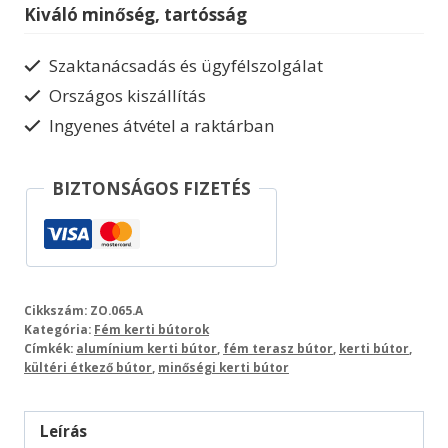
bútor
Kiváló minőség, tartósság
mennyiség
Szaktanácsadás és ügyfélszolgálat
Országos kiszállítás
Ingyenes átvétel a raktárban
BIZTONSÁGOS FIZETÉS
Cikkszám:
ZO.065.A
Kategória:
Fém kerti bútorok
Címkék:
alumínium kerti bútor
,
fém terasz bútor
,
kerti bútor
,
kültéri étkező bútor
,
minőségi kerti bútor
Leírás