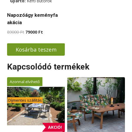
Gyártó:
Kerti bútorok
a
termékoldalon
Napozóágy keményfa
választhatók
akácia
ki
Original
Current
89000
Ft
79000
Ft
price
price
was:
is:
Kosárba teszem
89000 Ft.
79000 Ft.
Kapcsolódó termékek
Azonnal elvihető
Díjmentes szállítás
AKCIÓ!