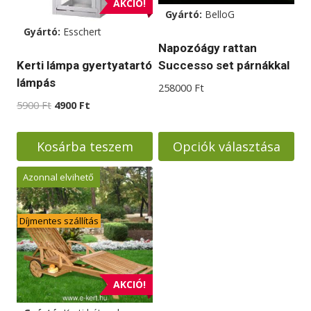
AKCIÓ!
Gyártó:
BelloG
Gyártó:
Esschert
Napozóágy rattan
Successo set párnákkal
Kerti lámpa gyertyatartó
lámpás
258000
Ft
Original
Current
5900
Ft
4900
Ft
price
price
was:
is:
Kosárba teszem
Opciók választása
5900 Ft.
4900 Ft.
Ennek
Azonnal elvihető
a
terméknek
Díjmentes szállítás
több
variációja
van.
A
AKCIÓ!
változatok