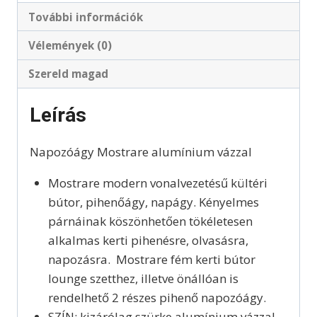
További információk
Vélemények (0)
Szereld magad
Leírás
Napozóágy Mostrare alumínium vázzal
Mostrare modern vonalvezetésű kültéri
bútor, pihenőágy, napágy. Kényelmes
párnáinak köszönhetően tökéletesen
alkalmas kerti pihenésre, olvasásra,
napozásra. Mostrare fém kerti bútor
lounge szetthez, illetve önállóan is
rendelhető 2 részes pihenő napozóágy.
SZÍN: kizárólag szürke alumínium vázzal