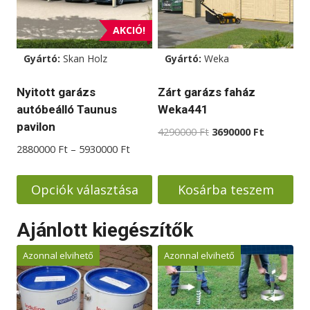
van.
van.
A
A
AKCIÓ!
változatok
változatok
Gyártó:
Skan Holz
Gyártó:
Weka
a
a
termékoldalon
termékoldalon
Nyitott garázs
Zárt garázs faház
választhatók
választhatók
autóbeálló Taunus
Weka441
ki
ki
pavilon
Original
Current
4290000
Ft
3690000
Ft
price
price
Ártartomány:
2880000
Ft
–
5930000
Ft
was:
is:
2880000 Ft
4290000 Ft.
3690000 F
-
Opciók választása
Kosárba teszem
5930000 Ft
Ennek
Ajánlott kiegészítők
a
terméknek
Azonnal elvihető
Azonnal elvihető
több
variációja
van.