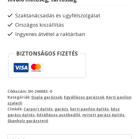
tető246
mennyiség
Szaktanácsadás és ügyfélszolgálat
Országos kiszállítás
Ingyenes átvétel a raktárban
BIZTONSÁGOS FIZETÉS
Cikkszám:
SH-246083.-0
Kategóriák:
Dupla garázsok
,
Egyállásos garázsok
,
Kerti pavilon
szaletli
Címkék:
Carport építés
,
garázs
,
kerti pavilon építés
,
kész
garázs építés
,
Kétállásos autóbeálló
,
nyitott garázs építés
,
Skanholz garázstető