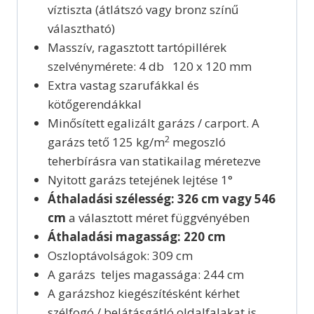
víztiszta (átlátszó vagy bronz színű
választható)
Masszív, ragasztott tartópillérek
szelvénymérete: 4 db 120 x 120 mm
Extra vastag szarufákkal és
kötőgerendákkal
Minősített egalizált garázs / carport. A
2
garázs tető 125 kg/m
megoszló
teherbírásra van statikailag méretezve
Nyitott garázs tetejének lejtése 1°
Áthaladási szélesség: 326 cm vagy 546
cm
a választott méret függvényében
Áthaladási magasság: 220 cm
Oszloptávolságok: 309 cm
A garázs teljes magassága: 244 cm
A garázshoz kiegészítésként kérhet
szélfogó / belátásgátló oldalfalakat is