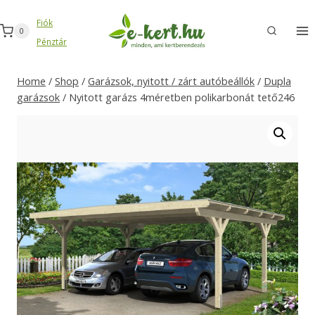
Skip
Fiók
to
0
Pénztár
content
Home
/
Shop
/
Garázsok, nyitott / zárt autóbeállók
/
Dupla
garázsok
/
Nyitott garázs 4méretben polikarbonát tető246