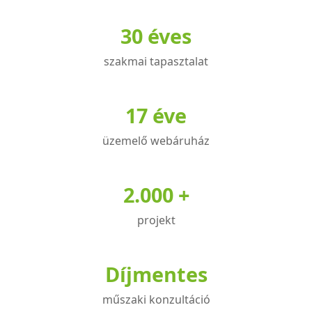
változ
a
30 éves
termé
válas
szakmai tapasztalat
ki
17 éve
üzemelő webáruház
2.000 +
projekt
Díjmentes
műszaki konzultáció