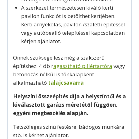
A szerkezet természetesen kiváló kerti
pavilon funkciót is betölthet kertjében.
Kerti árnyékolás, pavilon /szaletli építéssel
vagy autóbeálló telepítéssel kapcsolatban
kérjen ajánlatot.
Önnek szüksége lesz még a szakszerű
építéshez: 4 db r
agasztható pillértartóra
vagy
betonozás nélkül is tönkalapként
alkalmazható
talajcsavarra
Helyszíni összeépítés díja a helyszíntől és a
kiválasztott garázs méretétől függően,
egyéni megbeszélés alapján.
Tetszőleges színű festésre, bádogos munkára
stb. is kérhet ajánlatot.