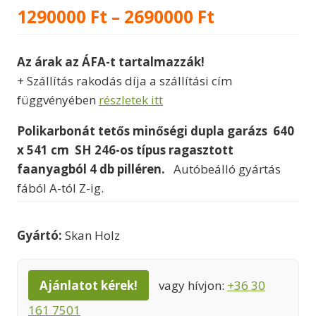
Ártartomán
1290000
Ft
–
2690000
Ft
1290000 Ft
Az árak az ÁFA-t tartalmazzák!
-
+ Szállítás rakodás díja a szállítási cím
2690000 Ft
függvényében
részletek itt
Polikarbonát tetős minőségi dupla garázs 640
x 541 cm SH 246-os típus ragasztott
faanyagból 4 db pilléren.
Autóbeálló gyártás
fából A-tól Z-ig.
Gyártó:
Skan Holz
Ajánlatot kérek!
vagy hívjon:
+36 30
161 7501