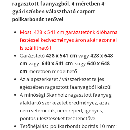
ragasztott faanyagból. 4-méretben 4-
gyári színben választható carport
polikarbonát tetővel
Most 428 x 541 cm garázstetőnk dióbarna
festéssel kedvezményes áron akár azonnal
is szállítható !
Garázstető
428 x 541 cm
vagy
428 x 648
cm
vagy
640 x 541 cm
vagy
640 x 648
cm
méretben rendelhető
Az alapszerkezet / vázszerkezet teljes
egészében ragasztott faanyagból készül
A minőségi Skanholz ragasztott faanyag
alaktartó szerkezetet eredményez, azaz
nem vetemedik, nem reped, igényes,
pontos illesztéseket tesz lehetővé.
Tetőhéjalás: polikarbonát borítás 10 mm;