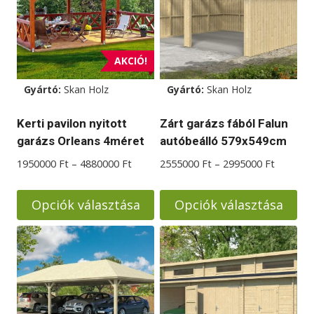
A
A
változatok
változatok
a
a
AKCIÓ!
termékoldalon
termékoldalon
választhatók
választhatók
Gyártó:
Skan Holz
Gyártó:
Skan Holz
ki
ki
Kerti pavilon nyitott
Zárt garázs fából Falun
garázs Orleans 4méret
autóbeálló 579x549cm
Ártartomány:
Ártarto
1950000
Ft
–
4880000
Ft
2555000
Ft
–
2995000
Ft
1950000 Ft
2555000
-
-
Opciók választása
Opciók választása
4880000 Ft
2995000
Ennek
Ennek
a
a
terméknek
terméknek
több
több
variációja
variációja