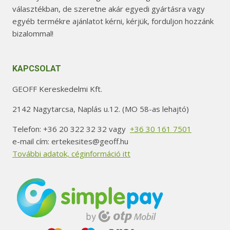
választékban, de szeretne akár egyedi gyártásra vagy
egyéb termékre ajánlatot kérni, kérjük, forduljon hozzánk
bizalommal!
KAPCSOLAT
GEOFF Kereskedelmi Kft.
2142 Nagytarcsa, Naplás u.12. (MO 58-as lehajtó)
Telefon: +36 20 322 32 32 vagy
+36 30 161 7501
e-mail cím: ertekesites@geoff.hu
További adatok, céginformáció itt