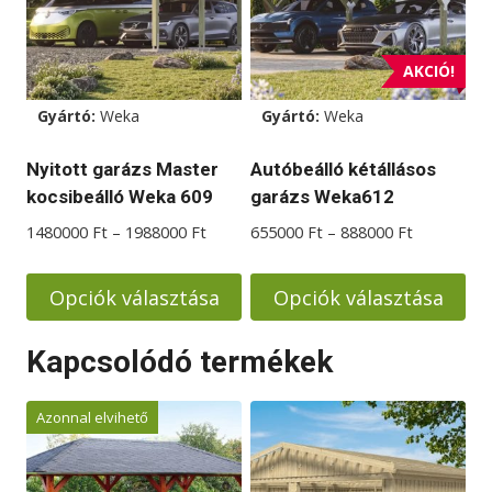
AKCIÓ!
Gyártó:
Weka
Gyártó:
Weka
Nyitott garázs Master
Autóbeálló kétállásos
kocsibeálló Weka 609
garázs Weka612
Ártartomány:
Ártartomá
1480000
Ft
–
1988000
Ft
655000
Ft
–
888000
Ft
1480000 Ft
655000 Ft
-
-
Opciók választása
Opciók választása
1988000 Ft
888000 Ft
Ennek
Ennek
Kapcsolódó termékek
a
a
terméknek
terméknek
Azonnal elvihető
több
több
variációja
variációja
van.
van.