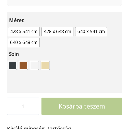
Méret
428 x 541 cm
428 x 648 cm
640 x 541 cm
640 x 648 cm
Szín
Nyitott
Kosárba teszem
garázs
4méretben
polikarbonát
Kiváló minőség, tartósság