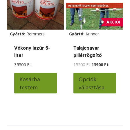
A
változatok
a
AKCIÓ!
termékoldalon
Gyártó:
Remmers
Gyártó:
Krinner
választhatók
ki
Vékony lazúr 5-
Talajcsavar
liter
pillérrögzítő
Original
Current
35500
Ft
15500
Ft
13900
Ft
price
price
Ennek
was:
is:
Kosárba
Opciók
a
15500 Ft.
13900 Ft.
teszem
választása
termé
több
variác
van.
A