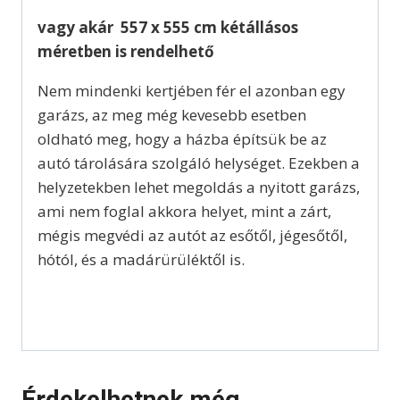
vagy akár 557 x 555 cm kétállásos
méretben is rendelhető
Nem mindenki kertjében fér el azonban egy
garázs, az meg még kevesebb esetben
oldható meg, hogy a házba építsük be az
autó tárolására szolgáló helységet. Ezekben a
helyzetekben lehet megoldás a nyitott garázs,
ami nem foglal akkora helyet, mint a zárt,
mégis megvédi az autót az esőtől, jégesőtől,
hótól, és a madárürüléktől is.
Érdekelhetnek még…