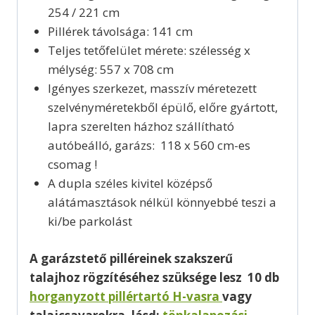
254 / 221 cm
Pillérek távolsága: 141 cm
Teljes tetőfelület mérete: szélesség x
mélység: 557 x 708 cm
Igényes szerkezet, masszív méretezett
szelvényméretekből épülő, előre gyártott,
lapra szerelten házhoz szállítható
autóbeálló, garázs: 118 x 560 cm-es
csomag !
A dupla széles kivitel középső
alátámasztások nélkül könnyebbé teszi a
ki/be parkolást
A garázstető pilléreinek szakszerű
talajhoz rögzítéséhez szüksége lesz 10 db
horganyzott pillértartó H-vasra
vagy