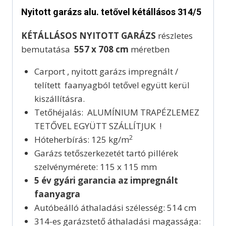
Nyitott garázs alu. tetővel kétállásos 314/5
KÉTÁLLÁSOS NYITOTT GARÁZS
részletes
bemutatása
557 x 708 cm
méretben
Carport , nyitott garázs impregnált /
telített faanyagból tetővel együtt kerül
kiszállításra.
Tetőhéjalás: ALUMÍNIUM TRAPÉZLEMEZ
TETŐVEL EGYÜTT SZÁLLÍTJUK !
2
Hóteherbírás: 125 kg/m
Garázs tetőszerkezetét tartó pillérek
szelvénymérete: 115 x 115 mm
5 év gyári garancia az impregnált
faanyagra
Autóbeálló áthaladási szélesség: 514 cm
314-es garázstető áthaladási magassága: