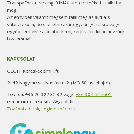
TranspaForza, Nesling, XIMAX stb.) termékeit találhatja
meg.
Amennyiben valamit mégsem talál meg az aktuális
választékban, de szeretne akár egyedi gyártásra vagy
egyéb termékre ajánlatot kérni, kérjük, forduljon hozzánk
bizalommal!
KAPCSOLAT
GEOFF Kereskedelmi Kft.
2142 Nagytarcsa, Naplás u.12. (MO 58-as lehajtó)
Telefon: +36 20 322 32 32 vagy
+36 30 161 7501
e-mail cím: ertekesites@geoff.hu
További adatok, céginformáció itt