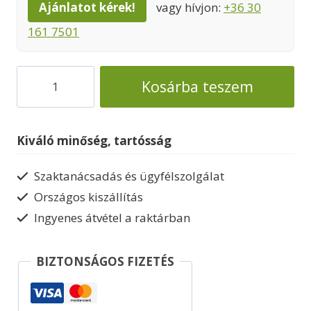
Ajánlatot kérek!
vagy hívjon:
+36 30
161 7501
Nyitott
Kosárba teszem
garázs
kétállásos
autóbeálló
Kiváló minőség, tartósság
alu
tetővel
Szaktanácsadás és ügyfélszolgálat
314/5
Országos kiszállítás
mennyiség
Ingyenes átvétel a raktárban
BIZTONSÁGOS FIZETÉS