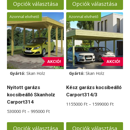
Opciók választása
Opciók választása
1240000 Ft
Ennek
Ennek
Azonnal elvihető
Azonnal elvihető
a
a
terméknek
terméknek
több
több
variációja
variációja
van.
van.
A
A
AKCIÓ!
AKCIÓ!
változatok
változatok
Gyártó:
Skan Holz
Gyártó:
Skan Holz
a
a
termékoldalon
termékoldalon
Nyitott garázs
Kész garázs kocsibeálló
választhatók
választhatók
kocsibeálló Skanholz
Carport314/3
ki
ki
Carport314
Ártarto
1155000
Ft
–
1599000
Ft
1155000
Ártartomány:
530000
Ft
–
995000
Ft
-
530000 Ft
1599000
-
Opciók választása
Opciók választása