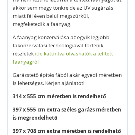
akkor sem megy tönkre de az UV sugárzás
miatt fél éven belül megszürkül,
megfeketedik a faanyag.
A faanyag konzerválása az egyik legjobb
fakonzerválási technológiával történik,
részletek
ide kattintva olvashatók a telített
faanyagról
Garázstető építés fából akár egyedi méretben
is lehetséges. Kérjen ajánlatot!
314 x 555 cm méretben is rendelhető
397 x 555 cm extra széles garázs méretben
is megrendelhető
397 x 708 cm extra méretben is rendelhető