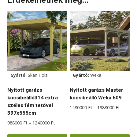
Gyártó:
Skan Holz
Gyártó:
Weka
Nyitott garázs
Nyitott garázs Master
kocsibeálló314 extra
kocsibeálló Weka 609
széles fém tetővel
Ártarto
1480000
Ft
–
1988000
Ft
397x555cm
1480000
-
Ártartomány:
988000
Ft
–
1240000
Ft
1988000
988000 Ft
-