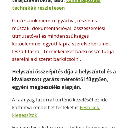
talajcsavarokra, lásd:
tönkalapozási
technikák részletesen
Garázsaink méretre gyártva, részletes
műszaki dokumentációval, összeszerelési
útmutatóval és minden szükséges
kötőelemmel együtt lapra szerelve kerülnek
leszállításra. Termékeinket bárki össze tudja
szerelni aki szeret barkácsolni.
Helyszíni összeépítés díja a helyszíntől és a
kiválasztott garázs méretétől függően,
egyéni megbeszélés alapján.
A faanyag lazúrral történő kezeléséhez ide
kattintva rendelhet festéket is:
Festékek,
kiegészítők
Ha nem festi le lazúrral a telített faanyagot az