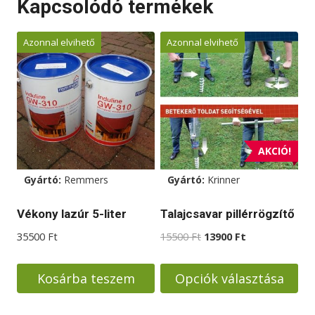
Kapcsolódó termékek
a
terméknek
Azonnal elvihető
Azonnal elvihető
több
variációja
van.
A
változatok
a
AKCIÓ!
termékoldalon
választhatók
Gyártó:
Remmers
Gyártó:
Krinner
ki
Vékony lazúr 5-liter
Talajcsavar pillérrögzítő
Original
Current
35500
Ft
15500
Ft
13900
Ft
price
price
was:
is:
Kosárba teszem
Opciók választása
15500 Ft.
13900 Ft.
Ennek