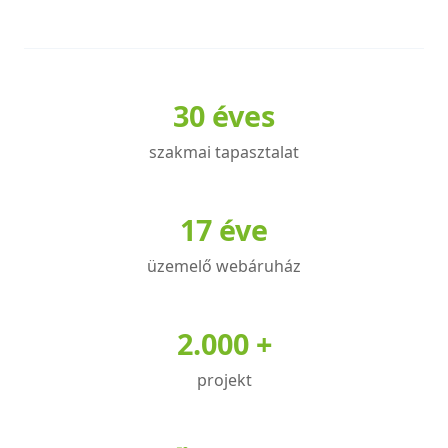
a
terméknek
több
variációja
30 éves
van.
A
szakmai tapasztalat
változatok
a
17 éve
termékoldalon
választhatók
üzemelő webáruház
ki
2.000 +
projekt