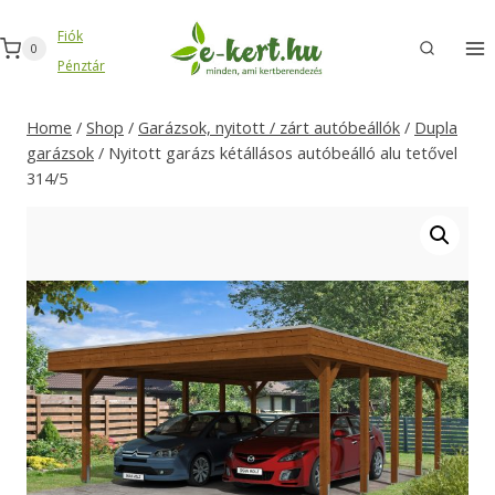
Skip
Fiók
to
0
Pénztár
content
Home
/
Shop
/
Garázsok, nyitott / zárt autóbeállók
/
Dupla
garázsok
/
Nyitott garázs kétállásos autóbeálló alu tetővel
314/5