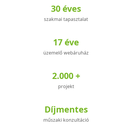
variációja
30 éves
van.
A
szakmai tapasztalat
változatok
a
17 éve
termékoldalon
választhatók
üzemelő webáruház
ki
2.000 +
projekt
Díjmentes
műszaki konzultáció