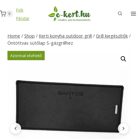
Skip
Fiók
to
0
Pénztár
content
Home
/
Shop
/
Kerti konyha outdoor grill
/
Grill kiegészítők
/
Öntöttvas sütőlap S-gázgrillhez
Azonnal elvihető