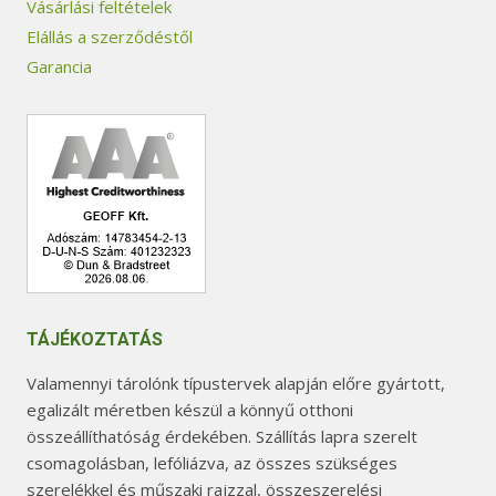
Vásárlási feltételek
Elállás a szerződéstől
Garancia
TÁJÉKOZTATÁS
Valamennyi tárolónk típustervek alapján előre gyártott,
egalizált méretben készül a könnyű otthoni
összeállíthatóság érdekében. Szállítás lapra szerelt
csomagolásban, lefóliázva, az összes szükséges
szerelékkel és műszaki rajzzal, összeszerelési