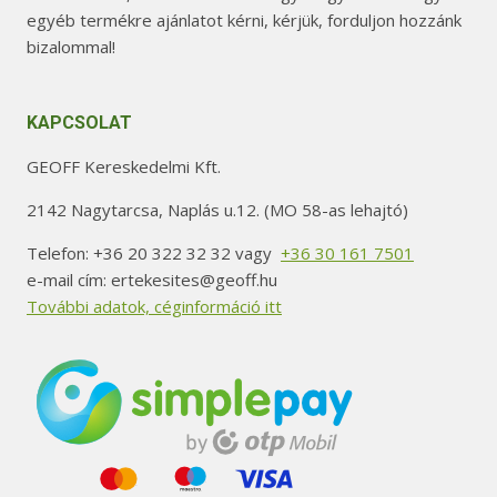
egyéb termékre ajánlatot kérni, kérjük, forduljon hozzánk
bizalommal!
KAPCSOLAT
GEOFF Kereskedelmi Kft.
2142 Nagytarcsa, Naplás u.12. (MO 58-as lehajtó)
Telefon: +36 20 322 32 32 vagy
+36 30 161 7501
e-mail cím: ertekesites@geoff.hu
További adatok, céginformáció itt