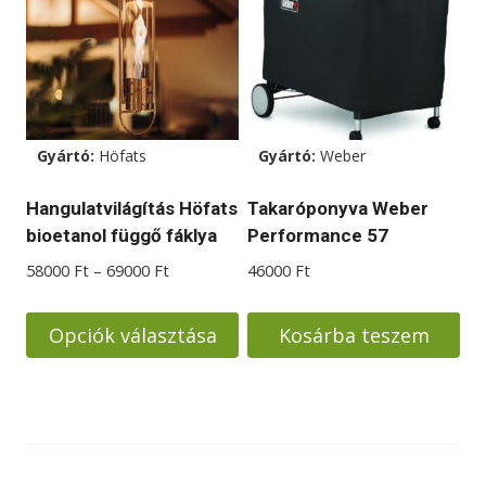
Gyártó:
Höfats
Gyártó:
Weber
Hangulatvilágítás Höfats
Takaróponyva Weber
bioetanol függő fáklya
Performance 57
Ártartomány:
58000
Ft
–
69000
Ft
46000
Ft
58000 Ft
-
Opciók választása
Kosárba teszem
69000 Ft
Ennek
a
terméknek
több