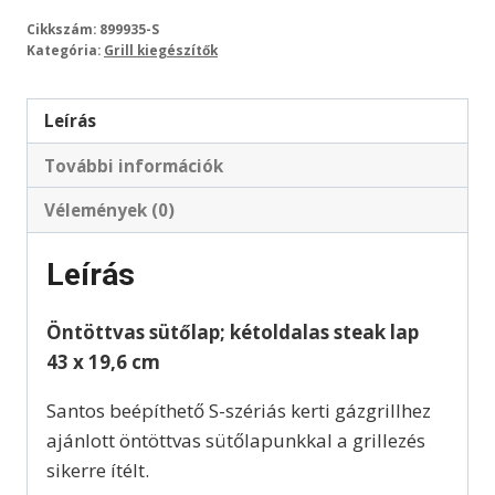
Cikkszám:
899935-S
Kategória:
Grill kiegészítők
Leírás
További információk
Vélemények (0)
Leírás
Öntöttvas sütőlap; kétoldalas steak lap
43 x 19,6 cm
Santos beépíthető S-szériás kerti gázgrillhez
ajánlott öntöttvas sütőlapunkkal a grillezés
sikerre ítélt.