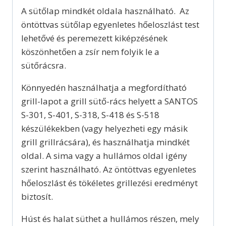
A sütőlap mindkét oldala használható. Az
öntöttvas sütőlap egyenletes hőeloszlást test
lehetővé és peremezett kiképzésének
köszönhetően a zsír nem folyik le a
sütőrácsra.
Könnyedén használhatja a megfordítható
grill-lapot a grill sütő-rács helyett a SANTOS
S-301, S-401, S-318, S-418 és S-518
készülékekben (vagy helyezheti egy másik
grill grillrácsára), és használhatja mindkét
oldal. A sima vagy a hullámos oldal igény
szerint használható. Az öntöttvas egyenletes
hőeloszlást és tökéletes grillezési eredményt
biztosít.
Húst és halat süthet a hullámos részen, mely