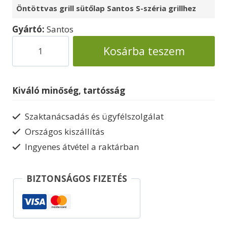
Öntöttvas grill sütőlap Santos S-széria grillhez
Gyártó:
Santos
Öntöttvas
Kosárba teszem
sütőlap
S-
gázgrillhez
Kiváló minőség, tartósság
mennyiség
Szaktanácsadás és ügyfélszolgálat
Országos kiszállítás
Ingyenes átvétel a raktárban
BIZTONSÁGOS FIZETÉS