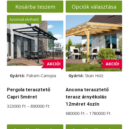
was:
is:
Kosárba teszem
Opciók választása
1785000 Ft.
1680000 Ft.
Ennek
Azonnal elvihető
a
terméknek
több
variációja
van.
A
AKCIÓ!
AKCIÓ!
változatok
Gyártó:
Palram-Canopia
Gyártó:
Skan Holz
a
termékoldalon
Pergola terasztető
Ancona terasztető
választhatók
Capri 5méret
terasz árnyékolás
ki
12méret 4szín
Ártartomány:
323000
Ft
–
890000
Ft
323000 Ft
Ártartom
680000
Ft
–
1780000
Ft
-
680000 F
890000 Ft
-