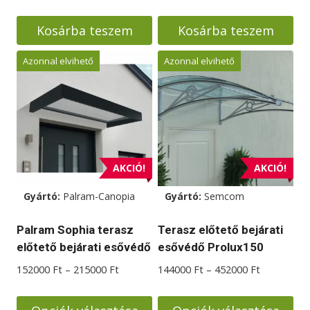
price
price
was:
is:
Kosárba teszem
Kosárba teszem
284000 Ft.
244000 Ft.
Azonnal elvihető
Azonnal elvihető
AKCIÓ!
AKCIÓ!
Gyártó:
Palram-Canopia
Gyártó:
Semcom
Palram Sophia terasz
Terasz előtető bejárati
előtető bejárati esővédő
esővédő Prolux150
Ártartomány:
Ártartomá
152000
Ft
–
215000
Ft
144000
Ft
–
452000
Ft
152000 Ft
144000 Ft
-
-