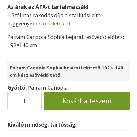
Az árak az ÁFA-t tartalmazzák!
was:
is:
+ Szállítás rakodás díja a szállítási cím
385000 Ft.
345000 Ft.
függvényében
részletek itt
Palram Canopia Sophia bejárati esővédő előtető
192*140 cm
Palram Canopia Sophia bejárati előtető 192 x 140
cm kész esővédő tető
Gyártó:
Palram-Canopia
Palram
Kosárba teszem
Sophia
XL
terasz
Kiváló minőség, tartósság
előtető
bejárati