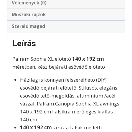
Vélemények (0)
Műszaki rajzok
Szereld magad
Leírás
Palram Sophia XL előtető
140 x 192 cm
méretben, kész bejárati esővédő előtető
Házilag is könnyen felszerelhető (DIY)
esővédő bejárati előtető. Stílusos, elegáns
esővédő tető-megoldás, alumínium /acél
vázzal. Palram Canopia Sophia XL awnings
140 x 192 cm Falsíkra merőleges kiállás
140 cm
140 x 192 cm
azaz a falsík melletti