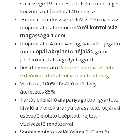
szélessége 192 cm és a falsíkra merőleges
konzolos tetőkiállás 140 cm lesz.
Antracit-szürke vázzal (RAL7016) masszív
időjárásálló alumínium/
acél konzol-váz
magassága 17 cm
Időjárásálló 4 mm vastag, karcálló, jégálló
tömör
opál akryl tető héjalás
, gumi
profilokkal, falszegéllyel együtt
Rövid bemutató
Palram Canopia előtető
videónkat ide kattintva tekintheti meg
Víztiszta, 100% UV-álló tető, fény
áteresztés 85%
Tartós ellenálló alapanyagokból gyártott,
kiváló ár/ érték arányú terasz tető, bejárati
esővédő előtető beépített -rejtett –
vízelvezető rendszerrel
Sophia előtető szélállósága 150 km /h