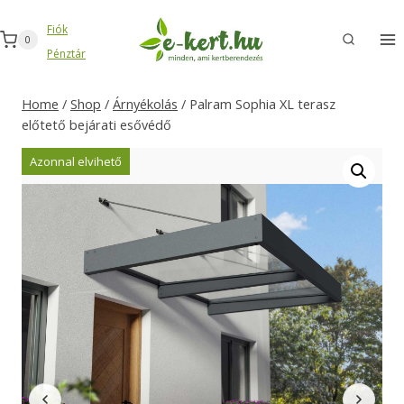
Skip
Fiók
to
0
Pénztár
content
Home
/
Shop
/
Árnyékolás
/
Palram Sophia XL terasz
előtető bejárati esővédő
Azonnal elvihető