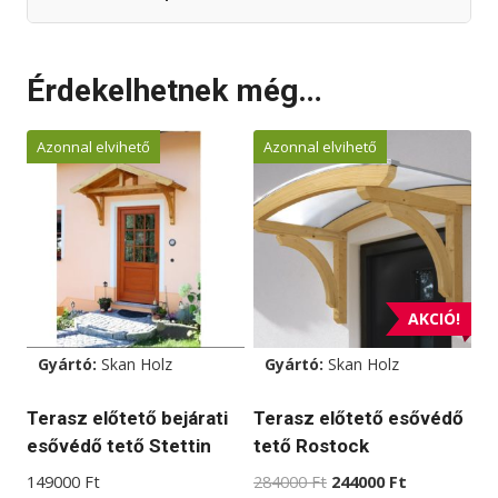
Érdekelhetnek még…
Azonnal elvihető
Azonnal elvihető
AKCIÓ!
Gyártó:
Skan Holz
Gyártó:
Skan Holz
Terasz előtető bejárati
Terasz előtető esővédő
esővédő tető Stettin
tető Rostock
Original
Current
149000
Ft
284000
Ft
244000
Ft