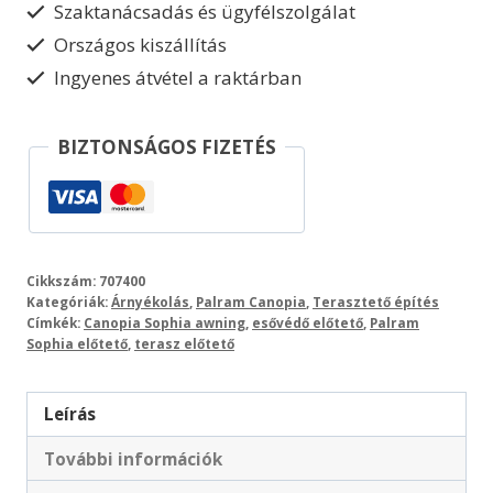
Szaktanácsadás és ügyfélszolgálat
esővédő
Országos kiszállítás
mennyiség
Ingyenes átvétel a raktárban
BIZTONSÁGOS FIZETÉS
Cikkszám:
707400
Kategóriák:
Árnyékolás
,
Palram Canopia
,
Terasztető építés
Címkék:
Canopia Sophia awning
,
esővédő előtető
,
Palram
Sophia előtető
,
terasz előtető
Leírás
További információk