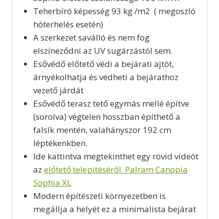
Teherbíró képesség 93 kg /m2 ( megoszló
hóterhelés esetén)
A szerkezet saválló és nem fog
elszíneződni az UV sugárzástól sem.
Esővédő előtető védi a bejárati ajtót,
árnyékolhatja és védheti a bejárathoz
vezető járdát
Esővédő terasz tető egymás mellé építve
(sorolva) végtelen hosszban építhető a
falsík mentén, valahányszor 192 cm
léptékenkben.
Ide kattintva megtekinthet egy rövid videót
az
előtető telepítéséről. Palram Canopia
Sophia XL
Modern építészeti környezetben is
megállja a helyét ez a minimalista bejárat