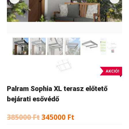
AKCIÓ!
Palram Sophia XL terasz előtető
bejárati esővédő
Original
Current
385000
Ft
345000
Ft
price
price