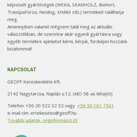
képviselt gyártócégek (WEKA, SKANHOLZ, Biohort,
TranspaForza, Nesling, XIMAX stb.) termékeit találhatja
meg.
Amennyiben valamit mégsem talál meg az aktuális
választékban, de szeretne akár egyedi gyártásra vagy
egyéb termékre ajánlatot kérni, kérjük, forduljon hozzánk
bizalommal!
KAPCSOLAT
GEOFF Kereskedelmi Kft.
2142 Nagytarcsa, Naplás u.12. (MO 58-as lehajtó)
Telefon: +36 20 322 32 32 vagy
+36 30 161 7501
e-mail cím: ertekesites@geoff.hu
További adatok, céginformáció itt