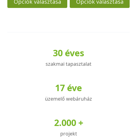
Opciók választása
Opciók választása
1780000 
Ennek
Ennek
a
a
terméknek
terméknek
több
több
variációja
variációja
30 éves
van.
van.
A
A
szakmai tapasztalat
változatok
változatok
a
a
17 éve
termékoldalon
termékoldalon
választhatók
választhatók
üzemelő webáruház
ki
ki
2.000 +
projekt