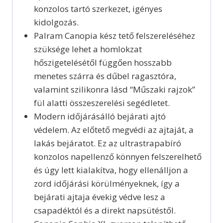
konzolos tartó szerkezet, igényes
kidolgozás.
Palram Canopia kész tető felszereléséhez
szüksége lehet a homlokzat
hőszigetelésétől függően hosszabb
menetes szárra és dűbel ragasztóra,
valamint szilikonra lásd “Műszaki rajzok”
fül alatti összeszerelési segédletet.
Modern időjárásálló bejárati ajtó
védelem. Az előtető megvédi az ajtaját, a
lakás bejáratot. Ez az ultrastrapabíró
konzolos napellenző könnyen felszerelhető
és úgy lett kialakítva, hogy ellenálljon a
zord időjárási körülményeknek, így a
bejárati ajtaja évekig védve lesz a
csapadéktól és a direkt napsütéstől.