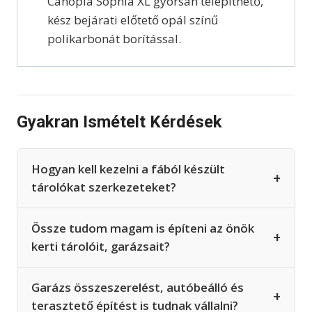
Canopia Sophia XL gyorsan telepíthető,
kész bejárati előtető opál színű
polikarbonát borítással.
Gyakran Ismételt Kérdések
Hogyan kell kezelni a fából készült
+
tárolókat szerkezeteket?
Össze tudom magam is építeni az önök
+
kerti tárolóit, garázsait?
Garázs összeszerelést, autóbeálló és
+
terasztető építést is tudnak vállalni?