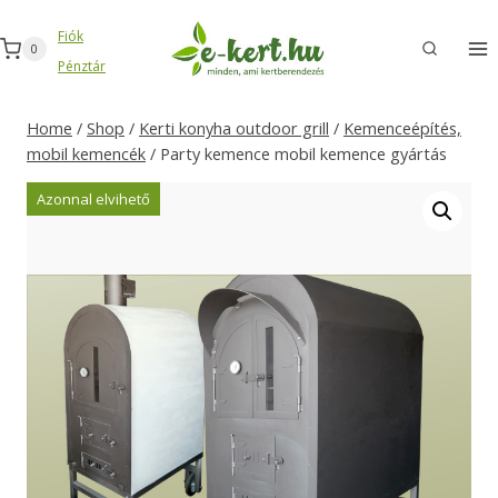
Skip
Fiók
to
0
Pénztár
content
Home
/
Shop
/
Kerti konyha outdoor grill
/
Kemenceépítés,
mobil kemencék
/
Party kemence mobil kemence gyártás
Azonnal elvihető