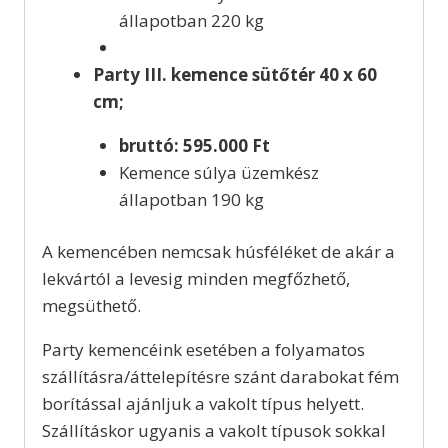
állapotban 220 kg
Party III. kemence sütőtér 40 x 60
cm;
bruttó: 595.000 Ft
Kemence súlya üzemkész
állapotban 190 kg
A kemencében nemcsak húsféléket de akár a
lekvártól a levesig minden megfőzhető,
megsüthető.
Party kemencéink esetében a folyamatos
szállításra/áttelepítésre szánt darabokat fém
borítással ajánljuk a vakolt típus helyett.
Szállításkor ugyanis a vakolt típusok sokkal