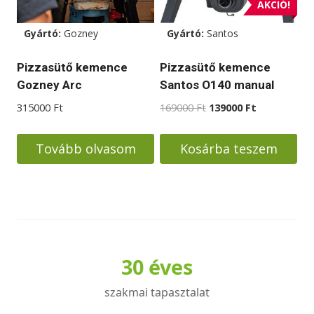
A
AKCIÓ!
változatok
Gyártó:
Gozney
Gyártó:
Santos
a
termékoldalon
Pizzasütő kemence
Pizzasütő kemence
választhatók
Gozney Arc
Santos O140 manual
ki
Original
Current
315000
Ft
169000
Ft
139000
Ft
price
price
was:
is:
Tovább olvasom
Kosárba teszem
169000 Ft.
139000 Ft.
30 éves
szakmai tapasztalat