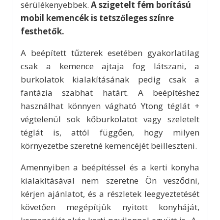
sérülékenyebbek.
A szigetelt fém borítású
mobil kemencék is tetszőleges színre
festhetők.
A beépített tűzterek esetében gyakorlatilag
csak a kemence ajtaja fog látszani, a
burkolatok kialakításának pedig csak a
fantázia szabhat határt. A beépítéshez
használhat könnyen vágható Ytong téglát +
végtelenül sok kőburkolatot vagy szeletelt
téglát is, attól függően, hogy milyen
környezetbe szeretné kemencéjét beilleszteni.
Amennyiben a beépítéssel és a kerti konyha
kialakításával nem szeretne Ön vesződni,
kérjen ajánlatot, és a részletek leegyeztetését
követően megépítjük nyitott konyháját,