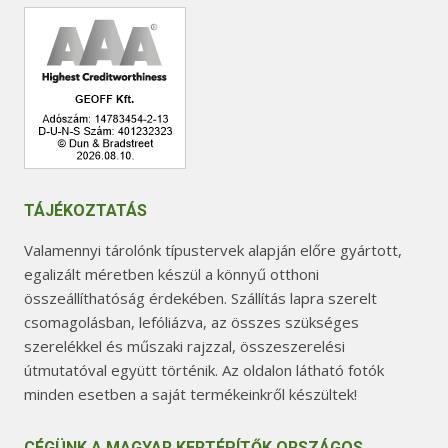
TÁJÉKOZTATÁS
Valamennyi tárolónk típustervek alapján előre gyártott,
egalizált méretben készül a könnyű otthoni
összeállíthatóság érdekében. Szállítás lapra szerelt
csomagolásban, lefóliázva, az összes szükséges
szerelékkel és műszaki rajzzal, összeszerelési
útmutatóval együtt történik. Az oldalon látható fotók
minden esetben a saját termékeinkről készültek!
CÉGÜNK A MAGYAR KERTÉPÍTŐK ORSZÁGOS