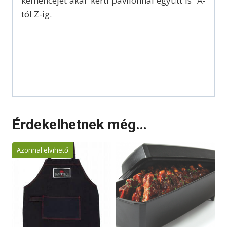
kemencéjét akár kerti pavilonnal együtt is A-
tól Z-ig.
Érdekelhetnek még…
Azonnal elvihető