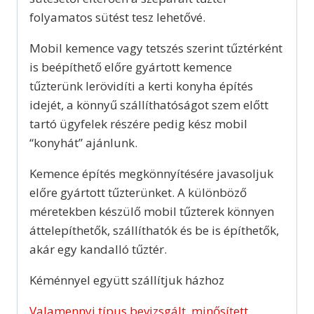
folyamatos sütést tesz lehetővé.
Mobil kemence vagy tetszés szerint tűztérként
is beépíthető előre gyártott kemence
tűzterünk lerövidíti a kerti konyha építés
idejét, a könnyű szállíthatóságot szem előtt
tartó ügyfelek részére pedig kész mobil
“konyhát” ajánlunk.
Kemence építés megkönnyítésére javasoljuk
előre gyártott tűzterünket. A különböző
méretekben készülő mobil tűzterek könnyen
áttelepíthetők, szállíthatók és be is építhetők,
akár egy kandalló tűztér.
Kéménnyel együtt szállítjuk házhoz
Valamennyi típus bevizsgált, minősített