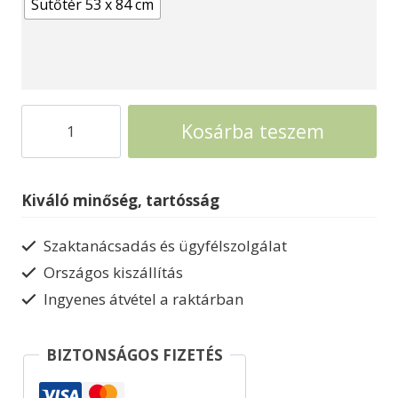
Sütőtér 53 x 84 cm
Party
Kosárba teszem
kemence
mobil
kemence
Kiváló minőség, tartósság
gyártás
mennyiség
Szaktanácsadás és ügyfélszolgálat
Országos kiszállítás
Ingyenes átvétel a raktárban
BIZTONSÁGOS FIZETÉS