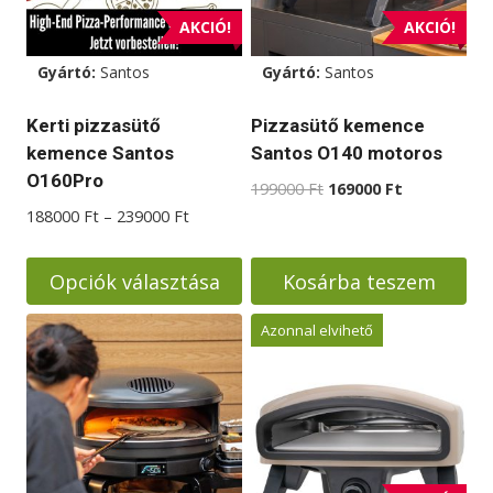
AKCIÓ!
AKCIÓ!
Gyártó:
Santos
Gyártó:
Santos
Kerti pizzasütő
Pizzasütő kemence
kemence Santos
Santos O140 motoros
O160Pro
Original
Current
199000
Ft
169000
Ft
price
price
Ártartomány:
188000
Ft
–
239000
Ft
was:
is:
188000 Ft
199000 Ft.
169000 Ft.
-
Opciók választása
Kosárba teszem
239000 Ft
Ennek
Azonnal elvihető
a
terméknek
több
variációja
van.