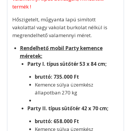
termék !
Hőszigetelt, műgyanta lapú simított
vakolattal vagy vakolat burkolat nélkül is
megrendelhető valamennyi méret.
Rendelhető mobil Party kemence
méretek:
Party I. típus sütőtér 53 x 84 cm;
bruttó: 735.000 Ft
Kemence súlya üzemkész
állapotban 270 kg
Party II. típus sütőtér 42 x 70 cm;
bruttó: 658.000 Ft
Kemence súlya üzemkész