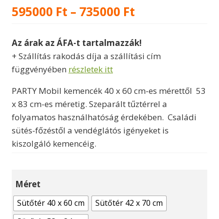
Ártartomány:
595000
Ft
–
735000
Ft
595000 Ft
Az árak az ÁFA-t tartalmazzák!
-
+ Szállítás rakodás díja a szállítási cím
735000 Ft
függvényében
részletek itt
PARTY Mobil kemencék 40 x 60 cm-es mérettől 53
x 83 cm-es méretig. Szeparált tűztérrel a
folyamatos használhatóság érdekében. Családi
sütés-főzéstől a vendéglátós igényeket is
kiszolgáló kemencéig.
Méret
Sütőtér 40 x 60 cm
Sütőtér 42 x 70 cm