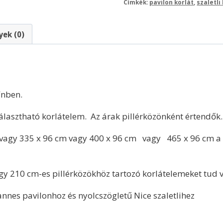
Címkék:
pavilon korlát
,
szaletli
ek (0)
ínben.
álasztható korlátelem. Az árak pillérközönként értendők.
m vagy 335 x 96 cm vagy 400 x 96 cm vagy 465 x 96 cm a
 210 cm-es pillérközökhöz tartozó korlátelemeket tud vála
nnes pavilonhoz és nyolcszögletű Nice szaletlihez