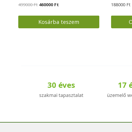
Original
Current
499000
Ft
460000
Ft
188000
Ft
price
price
was:
is:
Kosárba teszem
O
499000 Ft.
460000 Ft.
Ennek
a
termékn
több
variációj
van.
A
30 éves
17 
változat
szakmai tapasztalat
üzemelő w
a
termékol
választh
ki