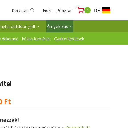
DE
Keresés
Fiók
Pénztár
0
onyha outdoor grill
Árnyékolás
i dekoráció
höfats termékek
Gyakori kérdések
vitel
Ártartomány:
0
Ft
62000 Ft
lmazzák!
-
a szállítási cím függvényében
részletek itt