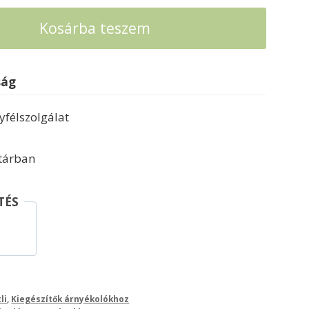
Kosárba teszem
ság
félszolgálat
ktárban
TÉS
-
li
,
Kiegészítők árnyékolókhoz