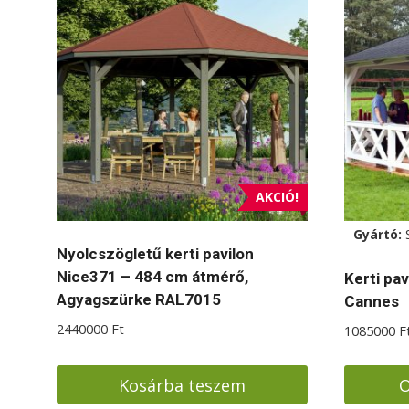
AKCIÓ!
Gyártó:
Nyolcszögletű kerti pavilon
Nice371 – 484 cm átmérő,
Kerti pav
Agyagszürke RAL7015
Cannes
2440000
Ft
1085000
F
Kosárba teszem
O