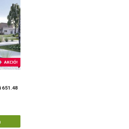
AKCIÓ!
i 651.48
m
t.