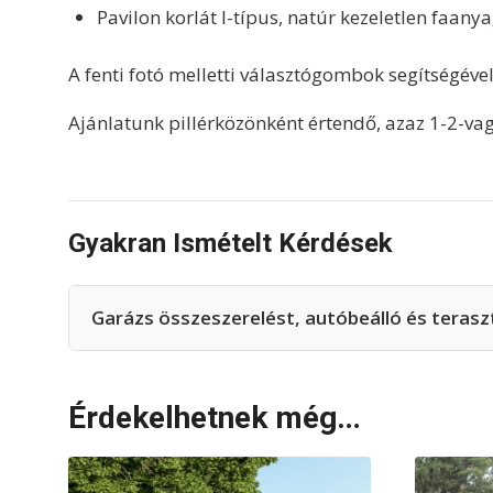
Pavilon korlát I-típus, natúr kezeletlen faany
A fenti fotó melletti választógombok segítségével 
Ajánlatunk pillérközönként értendő, azaz 1-2-vag
Gyakran Ismételt Kérdések
Garázs összeszerelést, autóbeálló és teraszte
Érdekelhetnek még…