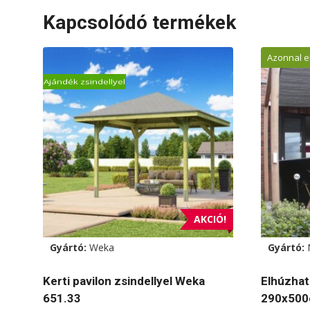
Ennek
Kapcsolódó termékek
a
termékn
Azonnal e
több
variációj
Ajándék zsindellyel
van.
A
változat
a
termékol
választh
ki
AKCIÓ!
Gyártó:
Weka
Gyártó:
Kerti pavilon zsindellyel Weka
Elhúzhat
651.33
290x500