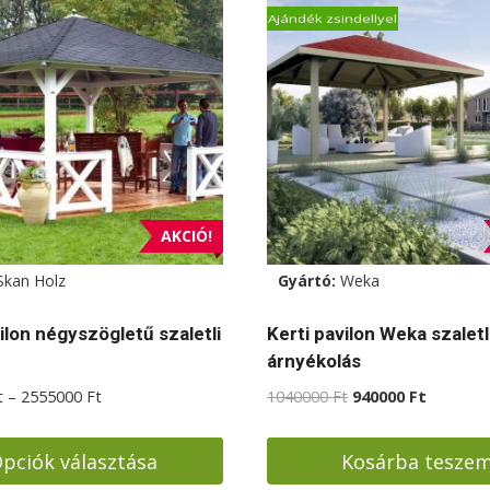
Ajándék zsindellyel
AKCIÓ!
Skan Holz
Gyártó:
Weka
ilon négyszögletű szaletli
Kerti pavilon Weka szaletl
árnyékolás
Ártartomány:
Original
Current
t
–
2555000
Ft
1040000
Ft
940000
Ft
1085000 Ft
price
price
-
was:
is:
pciók választása
Kosárba tesze
2555000 Ft
1040000 Ft.
940000 F