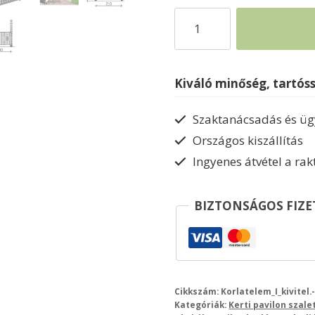
Pavilon
korlát
I-
kivitel
Kiváló minőség, tartós
mennyiség
Szaktanácsadás és ügy
Országos kiszállítás
Ingyenes átvétel a ra
BIZTONSÁGOS FIZE
Cikkszám:
Korlatelem_I_kivitel.
Kategóriák:
Kerti pavilon szalet