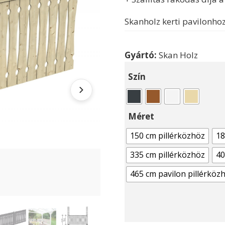
Skanholz kerti pavilonho
Gyártó:
Skan Holz
Szín
Méret
150 cm pillérközhöz
18
335 cm pillérközhöz
40
465 cm pavilon pillérköz