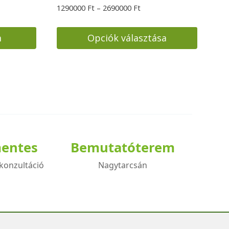
Ártartomány:
1290000
Ft
–
2690000
Ft
1290000 Ft
-
m
Opciók választása
2690000 Ft
Ennek
a
terméknek
több
variációja
van.
A
mentes
Bemutatóterem
változatok
konzultáció
Nagytarcsán
a
termékoldalon
választhatók
ki