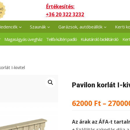
Értékesítés:
+36 20 322 3232
edencék
Szaunák
Garázsok, autóbeállók
Kerti k
r
Magaságyás üvegház
Telifa kültéri padló
Kukatároló biciklitároló
Kert
orlát I-kivitel
Pavilon korlát I-ki
62000
Ft
–
27000
Az árak az ÁFA-t tarta
+ Szállítás rakodás díja 