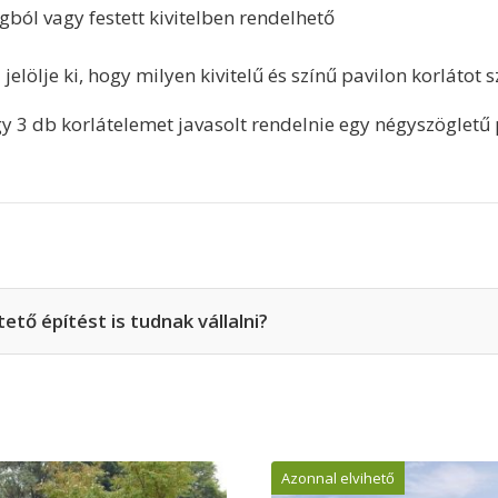
agból vagy festett kivitelben rendelhető
jelölje ki, hogy milyen kivitelű és színű pavilon korlátot 
y 3 db korlátelemet javasolt rendelnie egy négyszögletű p
tő építést is tudnak vállalni?
Azonnal elvihető