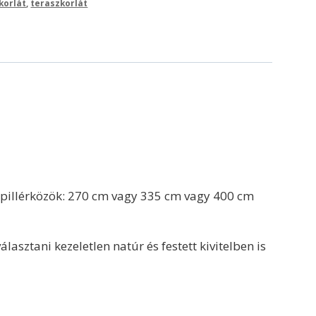
 korlát
,
teraszkorlát
 pillérközök: 270 cm vagy 335 cm vagy 400 cm
sztani kezeletlen natúr és festett kivitelben is