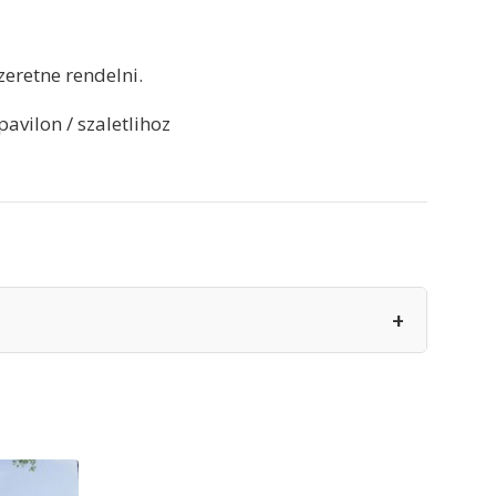
szeretne rendelni.
avilon / szaletlihoz
+