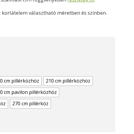
270000 Ft
z korlátelem választható méretben és színben.
0 cm pillérközhöz
210 cm pillérközhöz
0 cm pavilon pillérközhöz
höz
270 cm pillérköz