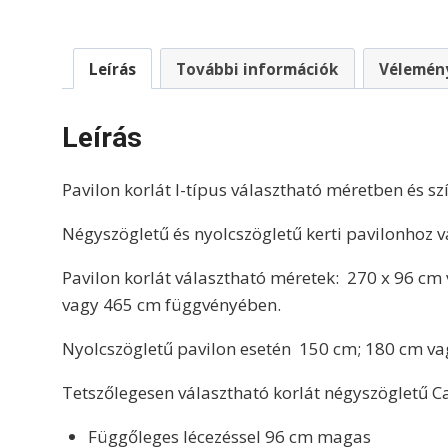
Leírás
További információk
Vélemény
Leírás
Pavilon korlát I-típus választható méretben és sz
Négyszögletű és nyolcszögletű kerti pavilonhoz v
Pavilon korlát választható méretek: 270 x 96 c
vagy 465 cm függvényében.
Nyolcszögletű pavilon esetén 150 cm; 180 cm vagy
Tetszőlegesen választható korlát négyszögletű Ca
Függőleges lécezéssel 96 cm magas