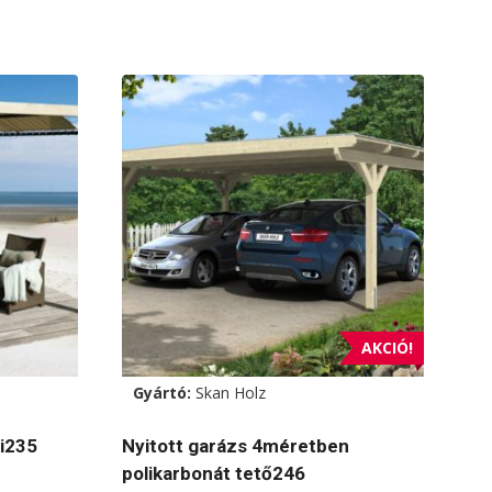
AKCIÓ!
Gyártó:
Skan Holz
li235
Nyitott garázs 4méretben
polikarbonát tető246