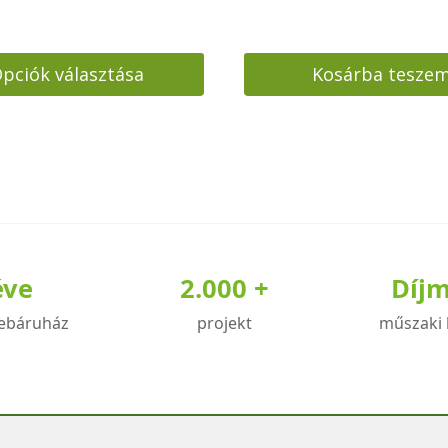
pciók választása
Kosárba tesze
ek
a
éve
2.000 +
Díj
ok
ebáruház
projekt
műszaki 
dalon
atók