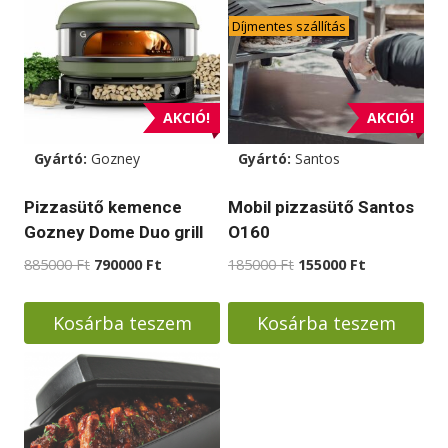
Díjmentes szállítás
AKCIÓ!
AKCIÓ!
Gyártó:
Gozney
Gyártó:
Santos
Pizzasütő kemence
Mobil pizzasütő Santos
Gozney Dome Duo grill
O160
Original
Current
Original
Current
885000
Ft
790000
Ft
185000
Ft
155000
Ft
price
price
price
price
was:
is:
was:
is:
Kosárba teszem
Kosárba teszem
885000 Ft.
790000 Ft.
185000 Ft.
155000 Ft.