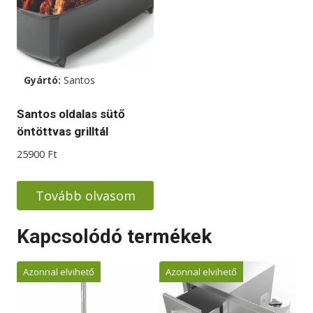
Gyártó:
Santos
Santos oldalas sütő
öntöttvas grilltál
25900
Ft
Tovább olvasom
Kapcsolódó termékek
Azonnal elvihető
Azonnal elvihető