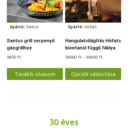
Gyártó:
Santos
Gyártó:
Höfats
Santos grill serpenyő
Hangulatvilágítás Höfats
gázgrillhez
bioetanol függő fáklya
Ártartomány:
9850
Ft
58000
Ft
–
69000
Ft
58000 Ft
-
Tovább olvasom
Opciók választása
69000 Ft
Ennek
a
terméknek
több
variációja
30 éves
van.