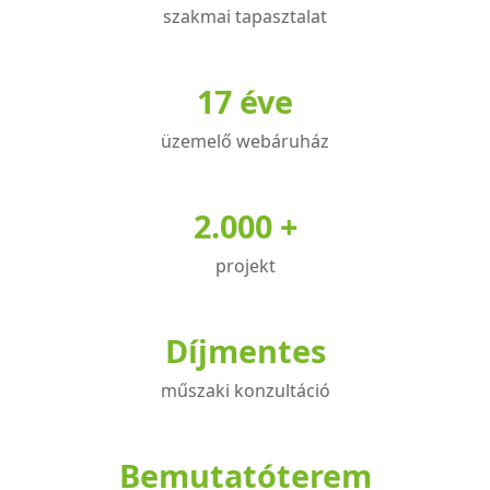
A
szakmai tapasztalat
változatok
a
17 éve
termékoldalon
választhatók
üzemelő webáruház
ki
2.000 +
projekt
Díjmentes
műszaki konzultáció
Bemutatóterem