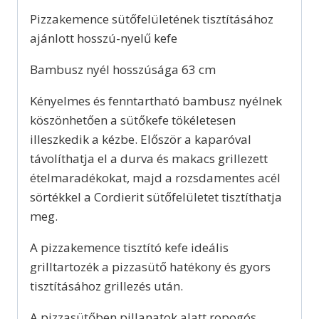
Pizzakemence sütőfelületének tisztításához
ajánlott hosszú-nyelű kefe
Bambusz nyél hosszúsága 63 cm
Kényelmes és fenntartható bambusz nyélnek
köszönhetően a sütőkefe tökéletesen
illeszkedik a kézbe. Először a kaparóval
távolíthatja el a durva és makacs grillezett
ételmaradékokat, majd a rozsdamentes acél
sörtékkel a Cordierit sütőfelületet tisztíthatja
meg.
A pizzakemence tisztító kefe ideális
grilltartozék a pizzasütő hatékony és gyors
tisztításához grillezés után.
A pizzasütőben pillanatok alatt ropogós