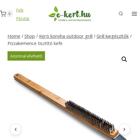
Skip
Fiók
to
0
Pénztár
content
Home
/
Shop
/
Kerti konyha outdoor grill
/
Grill kiegészítők
/
Pizzakemence tisztító kefe
Azonnal elvihető