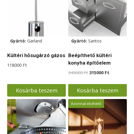
Gyártó:
Garland
Gyártó:
Santos
Kültéri hősugárzó gázos
Beépíthető kültéri
konyha építőelem
118000
Ft
Original
Current
345000
Ft
315000
Ft
price
price
was:
is:
Kosárba teszem
Kosárba teszem
345000 Ft.
315000 Ft.
Azonnal elvihető