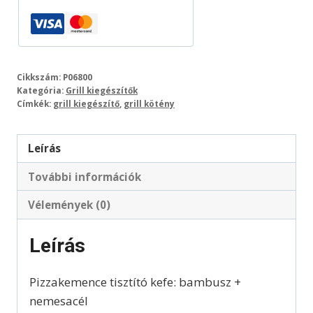
Cikkszám:
P06800
Kategória:
Grill kiegészítők
Címkék:
grill kiegészítő
,
grill kötény
Leírás
További információk
Vélemények (0)
Leírás
Pizzakemence tisztító kefe: bambusz +
nemesacél