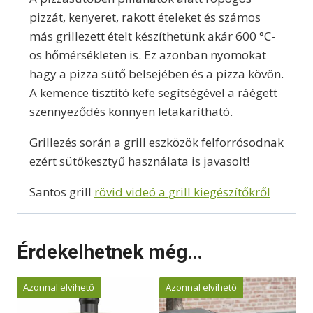
pizzát, kenyeret, rakott ételeket és számos
más grillezett ételt készíthetünk akár 600 °C-
os hőmérsékleten is. Ez azonban nyomokat
hagy a pizza sütő belsejében és a pizza kövön.
A kemence tisztító kefe segítségével a ráégett
szennyeződés könnyen letakarítható.
Grillezés során a grill eszközök felforrósodnak
ezért sütőkesztyű használata is javasolt!
Santos grill
rövid videó a grill kiegészítőkről
Érdekelhetnek még…
Azonnal elvihető
Azonnal elvihető