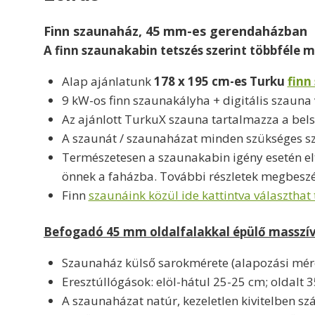
Finn szaunaház, 45 mm-es gerendaházban
A finn szaunakabin tetszés szerint többféle m
Alap ajánlatunk
178 x 195 cm-es Turku
finn
9 kW-os finn szaunakályha + digitális szauna 
Az ajánlott TurkuX szauna tartalmazza a belső
A szaunát / szaunaházat minden szükséges szer
Természetesen a szaunakabin igény esetén el
önnek a faházba. További részletek megbeszé
Finn
szaunáink közül ide kattintva választhat 
Befogadó 45 mm oldalfalakkal épülő masszív
Szaunaház külső sarokmérete (alapozási mér
Eresztúllógások: elöl-hátul 25-25 cm; oldalt 
A szaunaházat natúr, kezeletlen kivitelben szá