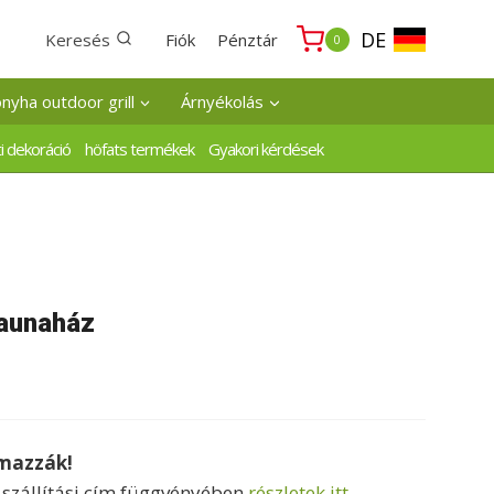
DE
Keresés
Fiók
Pénztár
0
onyha outdoor grill
Árnyékolás
i dekoráció
höfats termékek
Gyakori kérdések
aunaház
lmazzák!
a szállítási cím függvényében
részletek itt