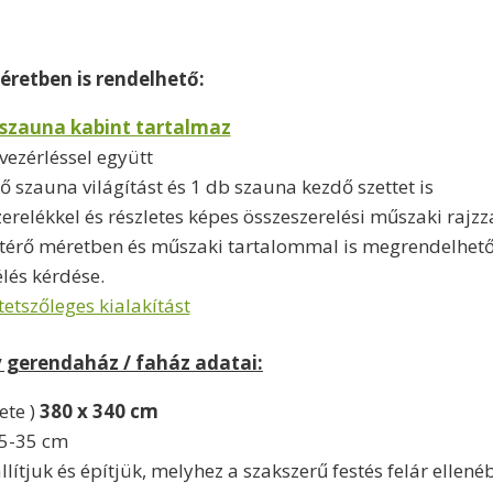
éretben is rendelhető:
 szauna kabint tartalmaz
vezérléssel együtt
 szauna világítást és 1 db szauna kezdő szettet is
elékkel és részletes képes összeszerelési műszaki rajzzal
térő méretben és műszaki tartalommal is megrendelhető.
lés kérdése.
tetszőleges kialakítást
 gerendaház / faház adatai:
ete )
380 x 340 cm
35-35 cm
llítjuk és építjük, melyhez a szakszerű festés felár ellené