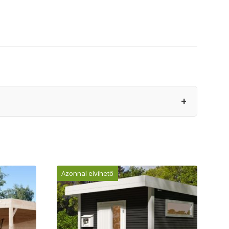
+
Azonnal elvihető