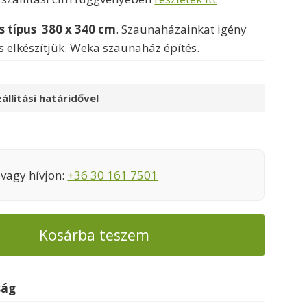
 típus 380 x 340 cm
. Szaunaházainkat igény
s elkészítjük. Weka szaunaház építés.
állítási határidővel
vagy hívjon:
+36 30 161 7501
Kosárba teszem
ság