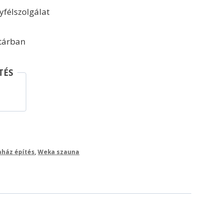
félszolgálat
ktárban
TÉS
ház építés
,
Weka szauna