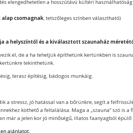
és elengedhetetlen a hosszútávú kültéri használhatós
z alap csomagnak
, tetszőleges színben választható)
a a helyszíntől és a kiválasztott szaunaház méretét
zik el, de a ha tehetjük építhetünk kertünkben is szaun
 kertünkre tekinthetünk.
estésig, terasz építésig, bádogos munkáig.
a stressz, jó hatással van a bőrünkre, segít a felfriss
innekhez köthető a feltalálása. Maga a „szauna” szó is a 
an már a jelen kor jó minőségű, illatos faanyagból épülő 
en ajánlatot.