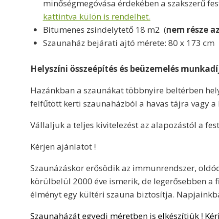
minőségmegóvása érdekében a szakszerű fest
kattintva külön is rendelhet.
Bitumenes zsindelytető 18 m2 (
nem része a
Szaunaház bejárati ajtó mérete: 80 x 173 cm
Helyszíni összeépítés és beüzemelés munkadíj
Hazánkban a szaunákat többnyire beltérben helye
felfűtött kerti szaunaházból a havas tájra vagy a
Vállaljuk a teljes kivitelezést az alapozástól a f
Kérjen ajánlatot !
Szaunázáskor erősödik az immunrendszer, oldódik 
körülbelül 2000 éve ismerik, de legerősebben a f
élményt egy kültéri szauna biztosítja. Napjainkb
Szaunaházát egyedi méretben is elkészítjük ! Kérj