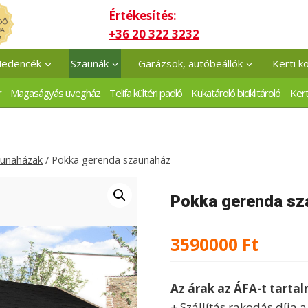
Értékesítés:
+36 20 322 3232
edencék
Szaunák
Garázsok, autóbeállók
Kerti k
r
Magaságyás üvegház
Telifa kültéri padló
Kukatároló biciklitároló
Kert
aunaházak
/
Pokka gerenda szaunaház
Pokka gerenda sz
3590000
Ft
Az árak az ÁFA-t tarta
+ Szállítás rakodás díja 