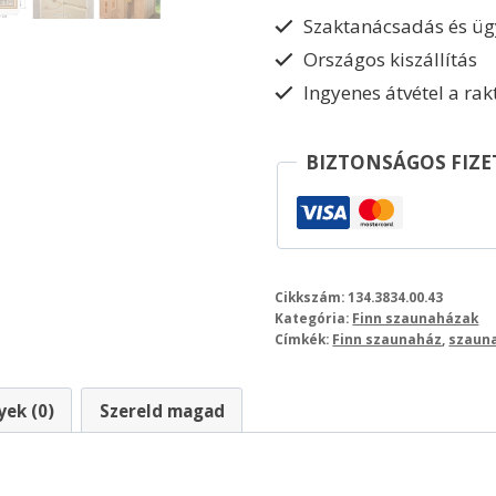
Szaktanácsadás és ügy
Országos kiszállítás
Ingyenes átvétel a ra
BIZTONSÁGOS FIZE
Cikkszám:
134.3834.00.43
Kategória:
Finn szaunaházak
Címkék:
Finn szaunaház
,
szauna
ek (0)
Szereld magad