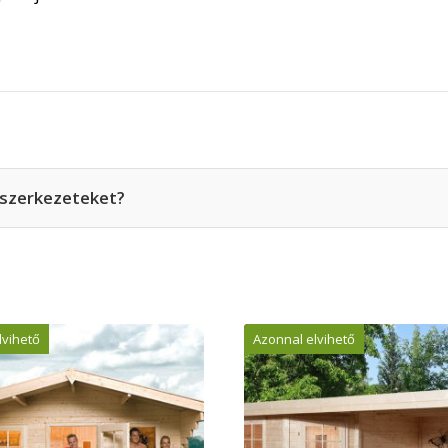
t szerkezeteket?
lvihető
Azonnal elvihető