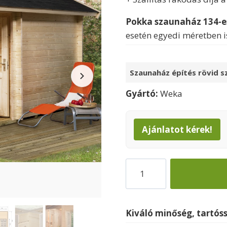
Pokka szaunaház 134-es
esetén egyedi méretben i
Szaunaház építés rövid sz
Gyártó:
Weka
Ajánlatot kérek!
Pokka
gerenda
szaunaház
mennyiség
Kiváló minőség, tartós