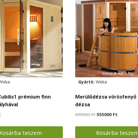
Weka
Gyártó:
Weka
ubilis1 prémium finn
Merülődézsa vörösfenyő
lyhával
dézsa
Original
Current
t
699000
Ft
555000
Ft
price
price
was:
is:
Kosárba teszem
Kosárba tesze
699000 Ft.
555000 Ft