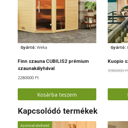
Gyártó:
Weka
Gyártó:
Finn szauna CUBILIS2 prémium
Kuopio 
szaunakályhával
3980000
F
2280000
Ft
Kosárba teszem
Kapcsolódó termékek
Azonnal elvihető