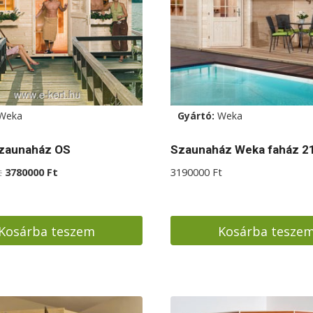
Weka
Gyártó:
Weka
szaunaház OS
Szaunaház Weka faház 2
Original
Current
t
3780000
Ft
3190000
Ft
price
price
was:
is:
3980000 Ft.
3780000 Ft.
Kosárba teszem
Kosárba tesze