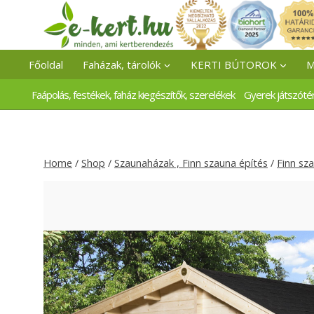
Skip
to
content
Főoldal
Faházak, tárolók
KERTI BÚTOROK
M
Faápolás, festékek, faház kiegészítők, szerelékek
Gyerek játszóté
Home
/
Shop
/
Szaunaházak , Finn szauna építés
/
Finn sz