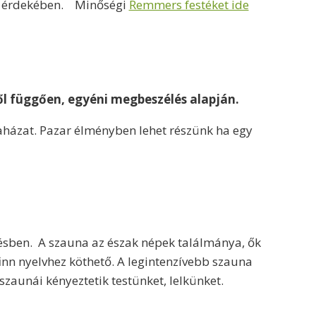
ág érdekében. Minőségi
Remmers festéket ide
ől függően, egyéni megbeszélés alapján.
aházat. Pazar élményben lehet részünk ha egy
ülésben. A szauna az észak népek találmánya, ők
finn nyelvhez köthető. A legintenzívebb szauna
szaunái kényeztetik testünket, lelkünket.