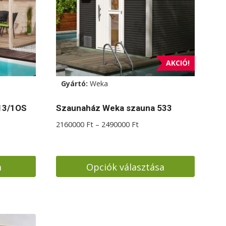
AKCIÓ!
Gyártó:
Weka
13/1OS
Szaunaház Weka szauna 533
Ártartomány:
2160000
Ft
–
2490000
Ft
2160000 Ft
-
2490000 Ft
m
Opciók választása
Ennek
a
terméknek
több