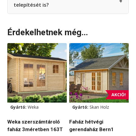
+
telepítését is?
Érdekelhetnek még…
AKCIÓ!
Gyártó:
Weka
Gyártó:
Skan Holz
Weka szerszámtároló
Faház hétvégi
faház 3méretben 163T
gerendaház Bern1