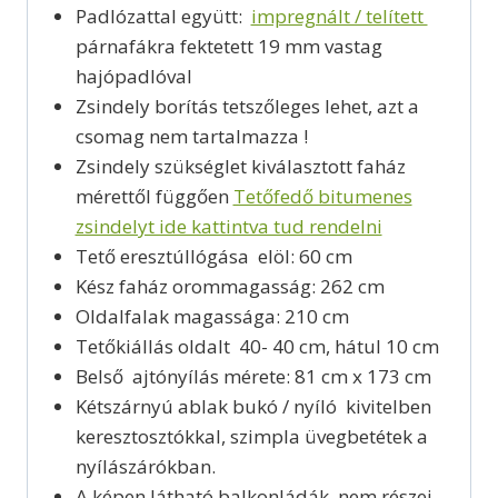
Padlózattal együtt:
impregnált / telített
párnafákra fektetett 19 mm vastag
hajópadlóval
Zsindely borítás tetszőleges lehet, azt a
csomag nem tartalmazza !
Zsindely szükséglet kiválasztott faház
mérettől függően
Tetőfedő bitumenes
zsindelyt ide kattintva tud rendelni
Tető eresztúllógása elöl: 60 cm
Kész faház orommagasság: 262 cm
Oldalfalak magassága: 210 cm
Tetőkiállás oldalt 40- 40 cm, hátul 10 cm
Belső ajtónyílás mérete: 81 cm x 173 cm
Kétszárnyú ablak bukó / nyíló kivitelben
keresztosztókkal, szimpla üvegbetétek a
nyílászárókban.
A képen látható balkonládák nem részei