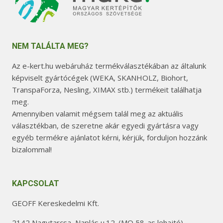
NEM TALÁLTA MEG?
Az e-kert.hu webáruház termékválasztékában az általunk
képviselt gyártócégek (WEKA, SKANHOLZ, Biohort,
TranspaForza, Nesling, XIMAX stb.) termékeit találhatja
meg.
Amennyiben valamit mégsem talál meg az aktuális
választékban, de szeretne akár egyedi gyártásra vagy
egyéb termékre ajánlatot kérni, kérjük, forduljon hozzánk
bizalommal!
KAPCSOLAT
GEOFF Kereskedelmi Kft.
2142 Nagytarcsa, Naplás u.12. (MO 58-as lehajtó)