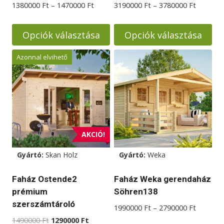
Ártartomány:
Ártarto
1380000
Ft
–
1470000
Ft
3190000
Ft
–
3780000
Ft
1380000 Ft
3190000
-
-
Opciók választása
Opciók választása
1470000 Ft
3780000
Ennek
Ennek
Azonnal elvihető
a
a
terméknek
terméknek
több
több
variációja
variációja
van.
van.
A
A
AKCIÓ!
változatok
változatok
Gyártó:
Skan Holz
Gyártó:
Weka
a
a
termékoldalon
termékoldalon
Faház Ostende2
Faház Weka gerendaház
választhatók
választhatók
prémium
Söhren138
ki
ki
szerszámtároló
Ártarto
1990000
Ft
–
2790000
Ft
1990000
Original
Current
1490000
Ft
1290000
Ft