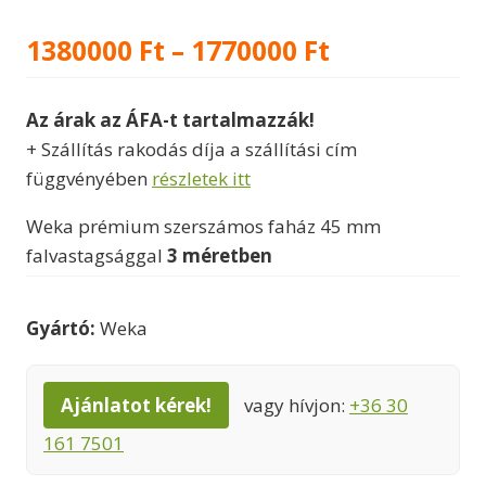
Ártartomán
1380000
Ft
–
1770000
Ft
1380000 Ft
Az árak az ÁFA-t tartalmazzák!
-
+ Szállítás rakodás díja a szállítási cím
1770000 Ft
függvényében
részletek itt
Weka prémium szerszámos faház 45 mm
falvastagsággal
3 méretben
Gyártó:
Weka
Ajánlatot kérek!
vagy hívjon:
+36 30
161 7501