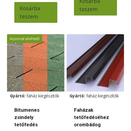
Kosárba
Kosárba
teszem
teszem
Azonnal elvihető
Gyártó:
faház kiegészítők
Gyártó:
faház kiegészítők
Bitumenes
Faházak
zsindely
tetőfedéséhez
tetőfedés
orombádog