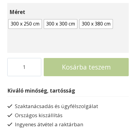
Méret
300 x 250 cm
300 x 300 cm
300 x 380 cm
Prémium
Kosárba teszem
faház
Weka
gerendaház
Kiváló minőség, tartósság
139
mennyiség
Szaktanácsadás és ügyfélszolgálat
Országos kiszállítás
Ingyenes átvétel a raktárban