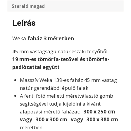
Szereld magad
Leírás
Weka
faház 3 méretben
45 mm vastagságú natúr északi fenyőből
19 mm-es tömörfa-tetővel és tömörfa-
padlózattal együtt
Masszív Weka 139-es faház 45 mm vastag
natúr gerendából épülő falak
A fenti fotó melletti méretválasztó gomb
segítségével tudja kijelölni a kívánt
alapozási méretű faházat:
300 x 250 cm
vagy 300 x 300 cm vagy 300 x 380 cm
méretben