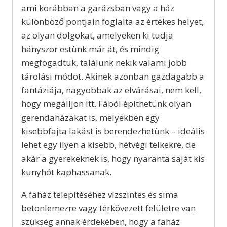
ami korábban a garázsban vagy a ház
különböző pontjain foglalta az értékes helyet,
az olyan dolgokat, amelyeken ki tudja
hányszor estünk már át, és mindig
megfogadtuk, találunk nekik valami jobb
tárolási módot. Akinek azonban gazdagabb a
fantáziája, nagyobbak az elvárásai, nem kell,
hogy megálljon itt. Fából építhetünk olyan
gerendaházakat is, melyekben egy
kisebbfajta lakást is berendezhetünk – ideális
lehet egy ilyen a kisebb, hétvégi telkekre, de
akár a gyerekeknek is, hogy nyaranta saját kis
kunyhót kaphassanak.
A faház telepítéséhez vízszintes és sima
betonlemezre vagy térkövezett felületre van
szükség annak érdekében, hogy a faház