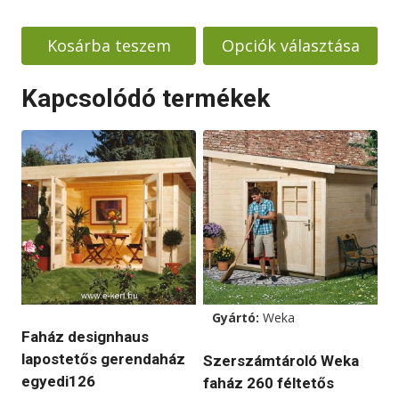
-
price
price
2790000
was:
is:
Kosárba teszem
Opciók választása
1490000 Ft.
1290000 Ft.
Ennek
Kapcsolódó termékek
a
terméknek
több
variációja
van.
A
változatok
a
termékoldalon
választhatók
Gyártó:
Weka
Faház designhaus
ki
lapostetős gerendaház
Szerszámtároló Weka
egyedi126
faház 260 féltetős