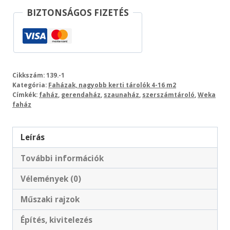
BIZTONSÁGOS FIZETÉS
Cikkszám:
139.-1
Kategória:
Faházak, nagyobb kerti tárolók 4-16 m2
Címkék:
faház
,
gerendaház
,
szaunaház
,
szerszámtároló
,
Weka
faház
Leírás
További információk
Vélemények (0)
Műszaki rajzok
Építés, kivitelezés