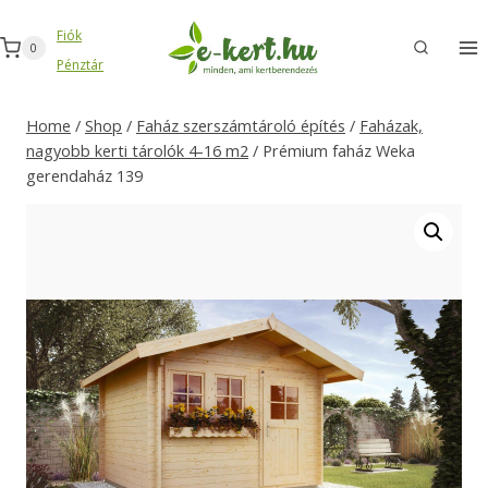
Skip
Fiók
to
0
Pénztár
content
Home
/
Shop
/
Faház szerszámtároló építés
/
Faházak,
nagyobb kerti tárolók 4-16 m2
/
Prémium faház Weka
gerendaház 139