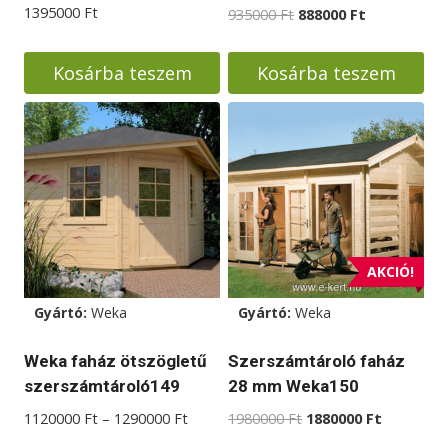
1395000
Ft
Original
Current
935000
Ft
888000
Ft
price
price
was:
is:
Kosárba teszem
Kosárba teszem
935000 Ft.
888000 Ft.
AKCIÓ!
Gyártó:
Weka
Gyártó:
Weka
Weka faház ötszögletű
Szerszámtároló faház
szerszámtároló149
28 mm Weka150
Ártartomány:
Original
Current
1120000
Ft
–
1290000
Ft
1980000
Ft
1880000
Ft
1120000 Ft
price
price