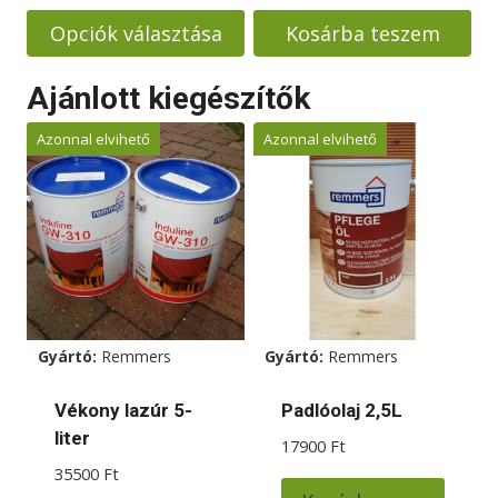
-
was:
is:
Opciók választása
Kosárba teszem
1290000 Ft
1980000 Ft.
1880000 F
Ennek
Ajánlott kiegészítők
a
terméknek
Azonnal elvihető
Azonnal elvihető
több
variációja
van.
A
változatok
a
termékoldalon
Gyártó:
Remmers
Gyártó:
Remmers
választhatók
ki
Vékony lazúr 5-
Padlóolaj 2,5L
liter
17900
Ft
35500
Ft