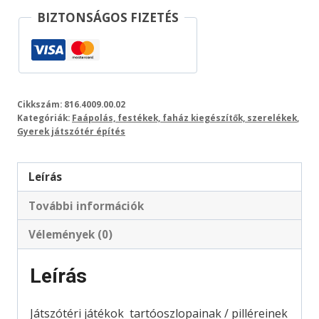
BIZTONSÁGOS FIZETÉS
Cikkszám:
816.4009.00.02
Kategóriák:
Faápolás, festékek, faház kiegészítők, szerelékek
,
Gyerek játszótér építés
Leírás
További információk
Vélemények (0)
Leírás
Játszótéri játékok tartóoszlopainak / pilléreinek