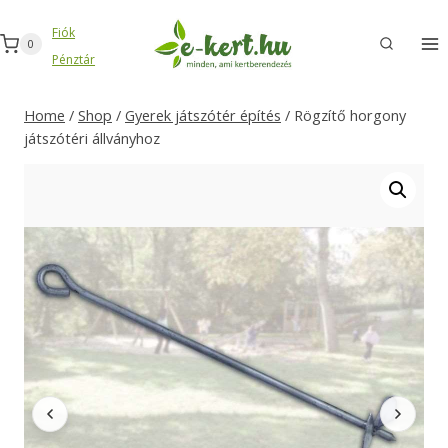
Skip
Fiók
to
0
Pénztár
content
Home
/
Shop
/
Gyerek játszótér építés
/
Rögzítő horgony
játszótéri állványhoz