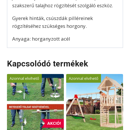
szakszerű talajhoz rögzítését szolgáló eszköz.
Gyerek hinták, csúszdák pilléreinek
rögzítéséhez szükséges horgony.
Anyaga: horganyzott acél
Kapcsolódó termékek
Azonnal elvihető
Azonnal elvihető
AKCIÓ!