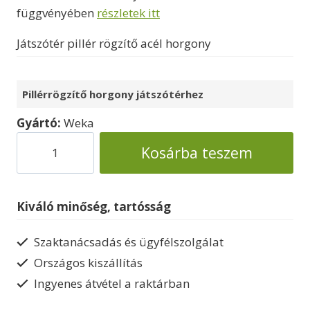
függvényében
részletek itt
Játszótér pillér rögzítő acél horgony
Pillérrögzítő horgony játszótérhez
Gyártó:
Weka
Rögzítő
Kosárba teszem
horgony
játszótéri
állványhoz
Kiváló minőség, tartósság
mennyiség
Szaktanácsadás és ügyfélszolgálat
Országos kiszállítás
Ingyenes átvétel a raktárban