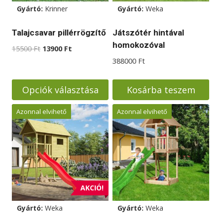
Gyártó:
Krinner
Gyártó:
Weka
Talajcsavar pillérrögzítő
Játszótér hintával
homokozóval
Original
Current
15500
Ft
13900
Ft
price
price
388000
Ft
was:
is:
15500 Ft.
13900 Ft.
Opciók választása
Kosárba teszem
Ennek
Azonnal elvihető
Azonnal elvihető
a
terméknek
több
variációja
van.
A
AKCIÓ!
változatok
Gyártó:
Weka
Gyártó:
Weka
a