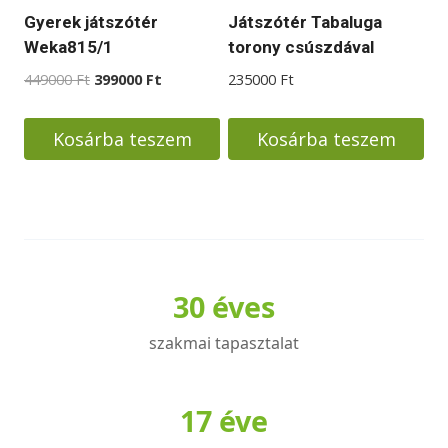
termékoldalon
Gyerek játszótér
Játszótér Tabaluga
választhatók
Weka815/1
torony csúszdával
ki
Original
Current
449000
Ft
399000
Ft
235000
Ft
price
price
was:
is:
Kosárba teszem
Kosárba teszem
449000 Ft.
399000 Ft.
30 éves
szakmai tapasztalat
17 éve