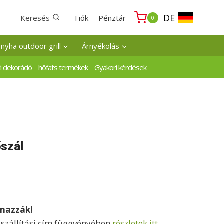
DE
Keresés
Fiók
Pénztár
0
onyha outdoor grill
Árnyékolás
i dekoráció
höfats termékek
Gyakori kérdések
őszál
lmazzák!
a szállítási cím függvényében
részletek itt