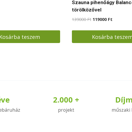
Szauna pihenőágy Balanc
törölközővel
Original
Current
139000
Ft
119000
Ft
price
price
was:
is:
Kosárba teszem
Kosárba tesze
139000 Ft.
119000 Ft
éve
2.000 +
Díj
ebáruház
projekt
műszaki 