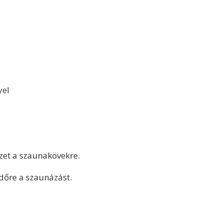
yel
zet a szaunakövekre.
időre a szaunázást.