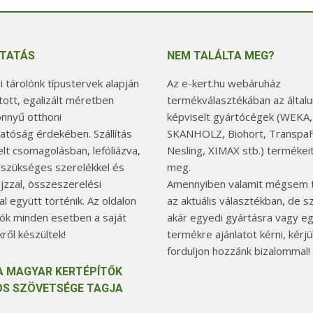
TATÁS
NEM TALÁLTA MEG?
 tárolónk típustervek alapján
Az e-kert.hu webáruház
tott, egalizált méretben
termékválasztékában az általu
önnyű otthoni
képviselt gyártócégek (WEKA,
hatóság érdekében. Szállítás
SKANHOLZ, Biohort, TranspaF
elt csomagolásban, lefóliázva,
Nesling, XIMAX stb.) termékeit
 szükséges szerelékkel és
meg.
jzzal, összeszerelési
Amennyiben valamit mégsem t
l együtt történik. Az oldalon
az aktuális választékban, de 
tók minden esetben a saját
akár egyedi gyártásra vagy e
ről készültek!
termékre ajánlatot kérni, kérjü
forduljon hozzánk bizalommal!
A MAGYAR KERTÉPÍTŐK
S SZÖVETSÉGE TAGJA