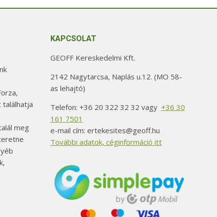
KAPCSOLAT
GEOFF Kereskedelmi Kft.
nk
2142 Nagytarcsa, Naplás u.12. (MO 58-
as lehajtó)
orza,
 találhatja
Telefon: +36 20 322 32 32 vagy
+36 30
161 7501
alál meg
e-mail cím: ertekesites@geoff.hu
szeretne
További adatok, céginformáció itt
gyéb
k,