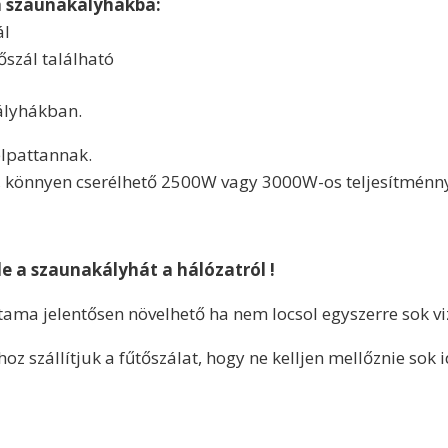
ka szaunakályhákba:
ál
szál található
ályhákban.
elpattannak.
 könnyen cserélhető 2500W vagy 3000W-os teljesítménn
le a szaunakályhát a hálózatról !
tama jelentősen növelhető ha nem locsol egyszerre sok vi
szállítjuk a fűtőszálat, hogy ne kelljen mellőznie sok 