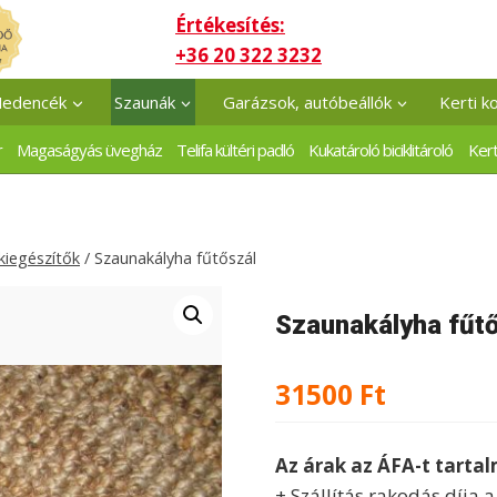
Értékesítés:
+36 20 322 3232
edencék
Szaunák
Garázsok, autóbeállók
Kerti k
r
Magaságyás üvegház
Telifa kültéri padló
Kukatároló biciklitároló
Kert
kiegészítők
/
Szaunakályha fűtőszál
Szaunakályha fűt
31500
Ft
Az árak az ÁFA-t tarta
+ Szállítás rakodás díja 