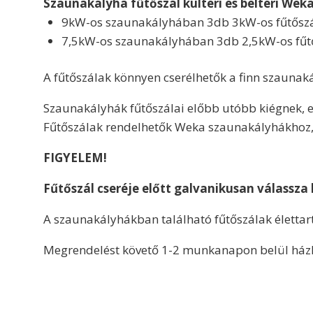
Szaunakályha fűtőszál kültéri és beltéri We
9kW-os szaunakályhában 3db 3kW-os fűtősz
7,5kW-os szaunakályhában 3db 2,5kW-os fűtő
A fűtőszálak könnyen cserélhetők a finn szaunak
Szaunakályhák fűtőszálai előbb utóbb kiégnek, 
Fűtőszálak rendelhetők Weka szaunakályhákhoz,
FIGYELEM!
Fűtőszál cseréje előtt galvanikusan válassza 
A szaunakályhákban található fűtőszálak élettar
Megrendelést követő 1-2 munkanapon belül házhoz 