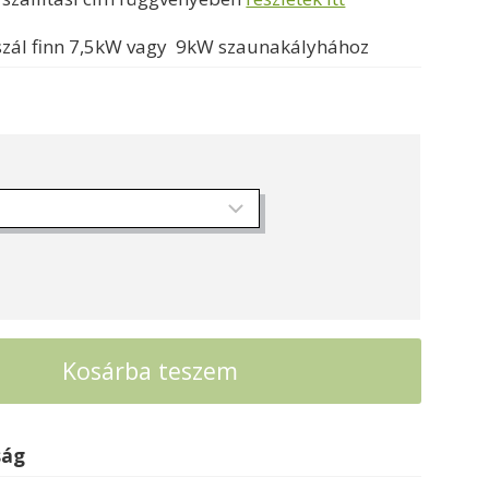
zál finn 7,5kW vagy 9kW szaunakályhához
Kosárba teszem
ság