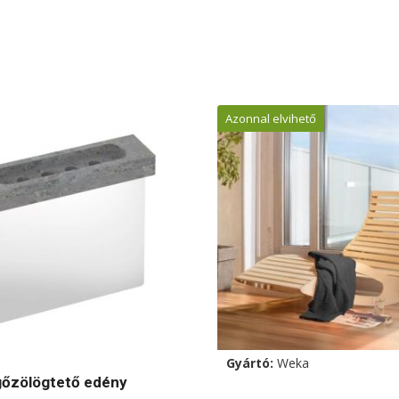
Azonnal elvihető
Gyártó:
Weka
gőzölögtető edény