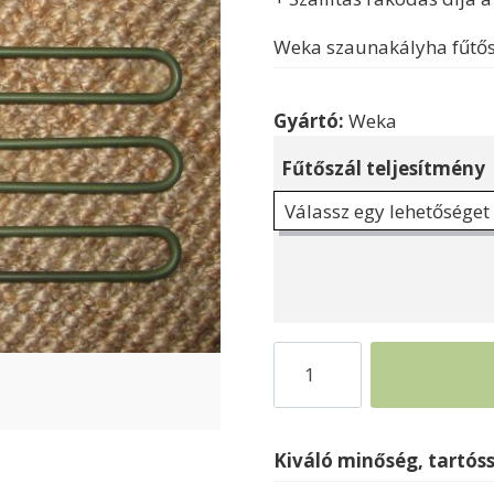
Weka szaunakályha fűtős
Gyártó:
Weka
Fűtőszál teljesítmény
Szaunakályha
fűtőszál
mennyiség
Kiváló minőség, tartós