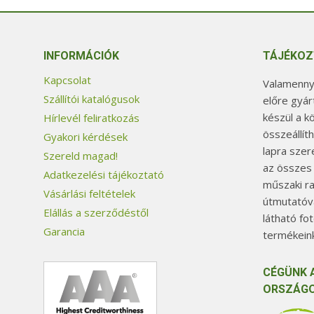
INFORMÁCIÓK
TÁJÉKOZ
Kapcsolat
Valamennyi
Szállítói katalógusok
előre gyár
készül a k
Hírlevél feliratkozás
összeállít
Gyakori kérdések
lapra szer
Szereld magad!
az összes
Adatkezelési tájékoztató
műszaki ra
Vásárlási feltételek
útmutatóva
Elállás a szerződéstől
látható fo
Garancia
termékeink
CÉGÜNK 
ORSZÁGO