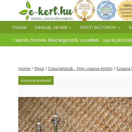
Skip
to
content
Főoldal
Faházak, tárolók
KERTI BÚTOROK
M
Faápolás, festékek, faház kiegészítők, szerelékek
Gyerek játszóté
Home
/
Shop
/
Szaunaházak , Finn szauna építés
/
Szauna 
Azonnal elvihető