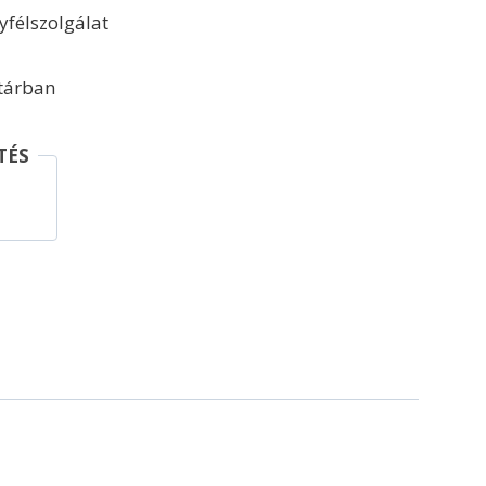
félszolgálat
ktárban
TÉS