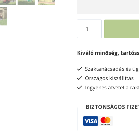
Szerszámos
faház
Weka
Varius
Kiváló minőség, tartós
kerti
tároló
Szaktanácsadás és ügy
mennyiség
Országos kiszállítás
Ingyenes átvétel a ra
BIZTONSÁGOS FIZE