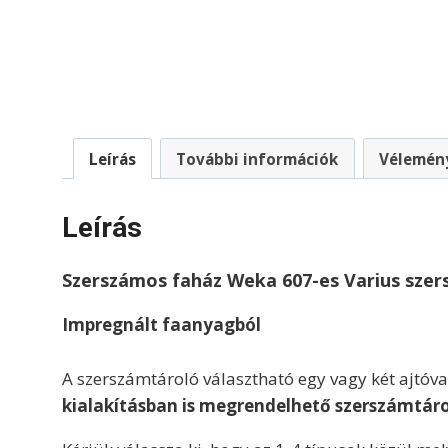
Leírás
További információk
Vélemény
Leírás
Szerszámos faház Weka 607-es Varius sze
Impregnált faanyagból
A szerszámtároló választható egy vagy két ajtóval
kialakításban is megrendelhető szerszámtár