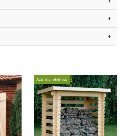
+
+
+
Azonnal elvihető