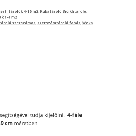
erti tárolók 4-16 m2
,
Kukatároló Biciklitároló
,
ak 1-4 m2
tároló szerszámos
,
szerszámtároló faház
,
Weka
segítségével tudja kijelölni.
4-féle
89 cm
méretben