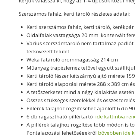
Kérjük válassza ki, hogy az 1-4 típusok közül mel
Szerszámos faház, kerti tároló részletes adatai:
Kerti szerszámos faház, kerti tároló, kerékpár
Oldalfalak vastagsága 20 mm konzervált fe
Varius szerszámtároló nem tartalmaz padlót !
térkövezett felület.
Weka fatároló orommagasság 214 cm
Műanyag trapézlemez tetővel együtt szállítjuk
Kerti tároló fészer kétszárnyú ajtó mérete 15
Kerti tároló alapozási mérete 288 x 389 cm és
A tetőszerkezet mind a négy kialakítás esetén
Összes szükséges szerelékkel és összeszerelés
Pillérek talajhoz rögzítéséhez ajánlott 6 db 
6 db ragasztható pillértartó
ide kattintva re
A pillérek talajhoz rögzítése több módon is t
Pontalapozási lehetőségekről
bővebben ide ka