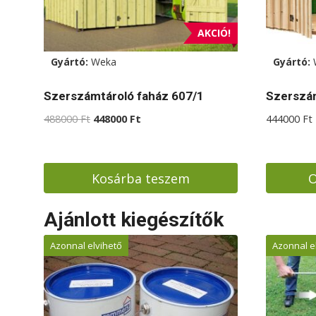
AKCIÓ!
Gyártó:
Weka
Gyártó:
Szerszámtároló faház 607/1
Szerszám
Original
Current
488000
Ft
448000
Ft
444000
Ft
price
price
was:
is:
488000 Ft.
448000 Ft.
Kosárba teszem
O
Ennek
Ajánlott kiegészítők
a
termékn
Azonnal elvihető
Azonnal e
több
variációj
van.