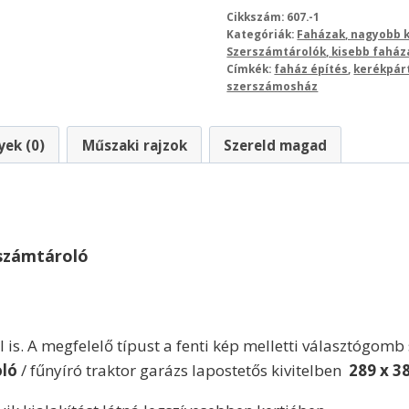
Cikkszám:
607.-1
Kategóriák:
Faházak, nagyobb k
Szerszámtárolók, kisebb faház
Címkék:
faház építés
,
kerékpár
szerszámosház
ek (0)
Műszaki rajzok
Szereld magad
rszámtároló
 is. A megfelelő típust a fenti kép melletti választógomb 
oló
/ fűnyíró traktor garázs lapostetős kivitelben
289 x 3