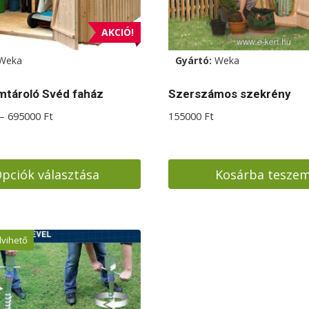
AKCIÓ!
Weka
Gyártó:
Weka
tároló Svéd faház
Szerszámos szekrény
Ártartomány:
–
695000
Ft
155000
Ft
444000 Ft
-
695000 Ft
pciók választása
Kosárba tesze
ek
lvihető
a