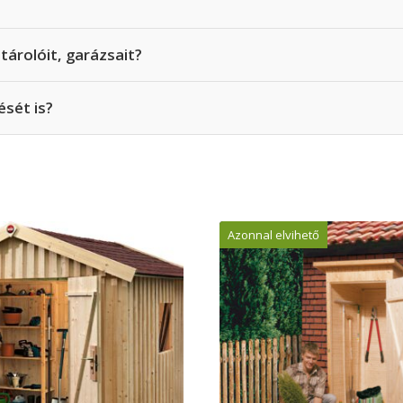
tárolóit, garázsait?
ését is?
Azonnal elvihető