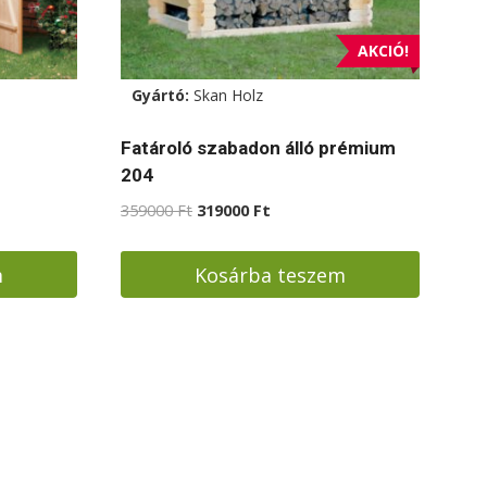
AKCIÓ!
Gyártó:
Skan Holz
Fatároló szabadon álló prémium
204
Original
Current
359000
Ft
319000
Ft
price
price
was:
is:
m
Kosárba teszem
359000 Ft.
319000 Ft.