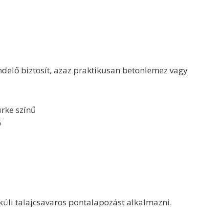
ndelő biztosít, azaz praktikusan betonlemez vagy
ürke színű
ő
küli talajcsavaros pontalapozást alkalmazni.