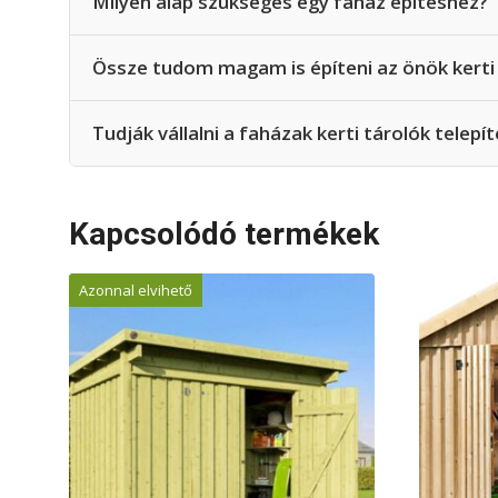
Milyen alap szükséges egy faház építéshez?
Össze tudom magam is építeni az önök kerti 
Tudják vállalni a faházak kerti tárolók telepít
Kapcsolódó termékek
Azonnal elvihető