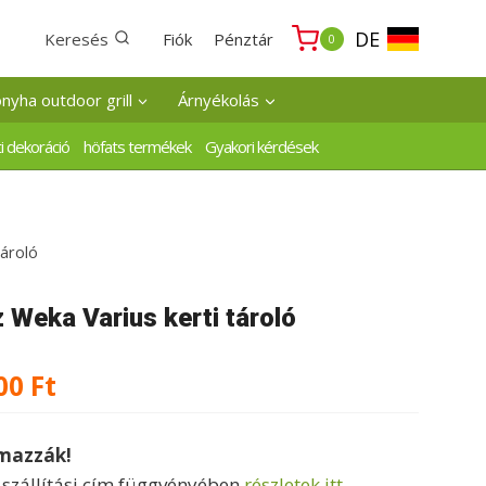
DE
Keresés
Fiók
Pénztár
0
onyha outdoor grill
Árnyékolás
i dekoráció
höfats termékek
Gyakori kérdések
tároló
Weka Varius kerti tároló
Ártartomány:
00
Ft
669000 Ft
lmazzák!
-
a szállítási cím függvényében
részletek itt