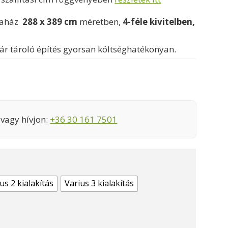
835000 Ft
faház
288 x 389 cm
méretben,
4-féle kivitelben,
r tároló építés gyorsan költséghatékonyan.
vagy hívjon:
+36 30 161 7501
us 2 kialakítás
Varius 3 kialakítás