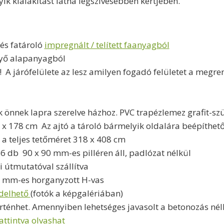
yik kialakítást látná legszívesebben kertjében.
 és fatároló
impregnált / telített faanyagból
nyő alapanyagból
 A járófelülete az lesz amilyen fogadó felületet a megre
 önnek lapra szerelve házhoz. PVC trapézlemez grafit-sz
9 x 178 cm Az ajtó a tároló bármelyik oldalára beépíthet
 a teljes tetőméret 318 x 408 cm
 6 db 90 x 90 mm-es pilléren áll, padlózat nélkül
i útmutatóval szállítva
90 mm-es horganyzott H-vas
ndelhető
(fotók a képgalériában)
örténhet. Amennyiben lehetséges javasolt a betonozás nél
ttintva olvashat