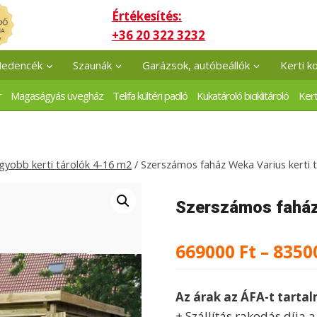
Értékesítés:
+36 20 322 3232
edencék
Szaunák
Garázsok, autóbeállók
Kerti k
r
Magaságyás üvegház
Telifa kültéri padló
Kukatároló biciklitároló
Kert
gyobb kerti tárolók 4-16 m2
/
Szerszámos faház Weka Varius kerti 
Szerszámos faház 
669000
Ft
–
8350
Az árak az ÁFA-t tarta
+ Szállítás rakodás díja 