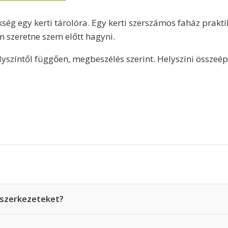
kség egy kerti tárolóra. Egy kerti szerszámos faház prakti
 szeretne szem előtt hagyni.
elyszíntől függően, megbeszélés szerint. Helyszíni összeépí
t szerkezeteket?