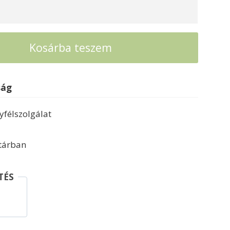
Kosárba teszem
ság
félszolgálat
ktárban
TÉS