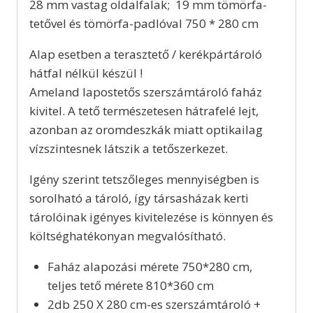
28 mm vastag oldalfalak; 19 mm tömörfa-
tetővel és tömörfa-padlóval 750 * 280 cm
Alap esetben a terasztető / kerékpártároló
hátfal nélkül készül !
Ameland lapostetős szerszámtároló faház
kivitel. A tető természetesen hátrafelé lejt,
azonban az oromdeszkák miatt optikailag
vízszintesnek látszik a tetőszerkezet.
Igény szerint tetszőleges mennyiségben is
sorolható a tároló, így társasházak kerti
tárolóinak igényes kivitelezése is könnyen és
költséghatékonyan megvalósítható.
Faház alapozási mérete 750*280 cm,
teljes tető mérete 810*360 cm
2db 250 X 280 cm-es szerszámtároló +