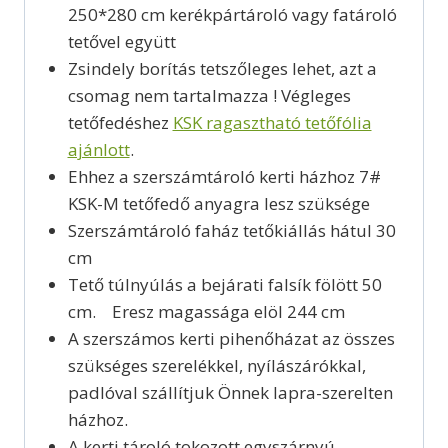
250*280 cm kerékpártároló vagy fatároló
tetővel együtt
Zsindely borítás tetszőleges lehet, azt a
csomag nem tartalmazza ! Végleges
tetőfedéshez
KSK ragasztható tetőfólia
ajánlott
.
Ehhez a szerszámtároló kerti házhoz 7#
KSK-M tetőfedő anyagra lesz szüksége
Szerszámtároló faház tetőkiállás hátul 30
cm
Tető túlnyúlás a bejárati falsík fölött 50
cm. Eresz magassága elöl 244 cm
A szerszámos kerti pihenőházat az összes
szükséges szerelékkel, nyílászárókkal,
padlóval szállítjuk Önnek lapra-szerelten
házhoz.
A kerti tároló tokozott egyszárnyú