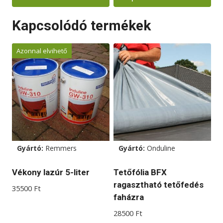
1490000 Ft.
1290000 Ft.
Ennek
Kapcsolódó termékek
a
terméknek
Azonnal elvihető
több
variációja
van.
A
változatok
a
termékoldalon
választhatók
Gyártó:
Remmers
Gyártó:
Onduline
ki
Vékony lazúr 5-liter
Tetőfólia BFX
ragasztható tetőfedés
35500
Ft
faházra
28500
Ft