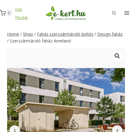
Skip
Fiók
to
0
Pénztár
content
Home
/
Shop
/
Faház szerszámtároló építés
/
Design faház
/
Szerszámtároló faház Ameland