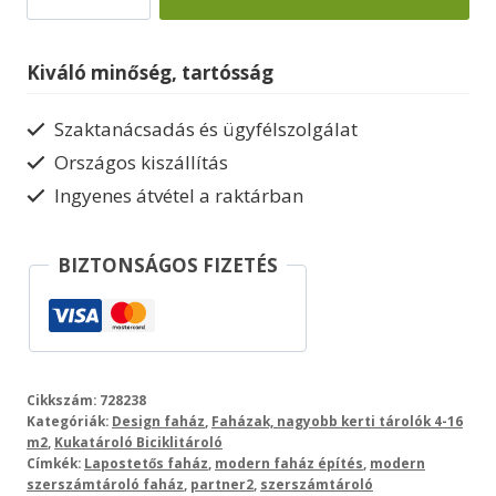
Ameland
mennyiség
Kiváló minőség, tartósság
Szaktanácsadás és ügyfélszolgálat
Országos kiszállítás
Ingyenes átvétel a raktárban
BIZTONSÁGOS FIZETÉS
Cikkszám:
728238
Kategóriák:
Design faház
,
Faházak, nagyobb kerti tárolók 4-16
m2
,
Kukatároló Biciklitároló
Címkék:
Lapostetős faház
,
modern faház építés
,
modern
szerszámtároló faház
,
partner2
,
szerszámtároló