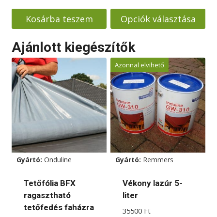
Kosárba teszem
Opciók választása
Ennek
Ajánlott kiegészítők
a
terméknek
Azonnal elvihető
több
variációja
van.
A
változatok
a
termékoldalon
Gyártó:
Onduline
Gyártó:
Remmers
választhatók
ki
Tetőfólia BFX
Vékony lazúr 5-
ragasztható
liter
tetőfedés faházra
35500
Ft