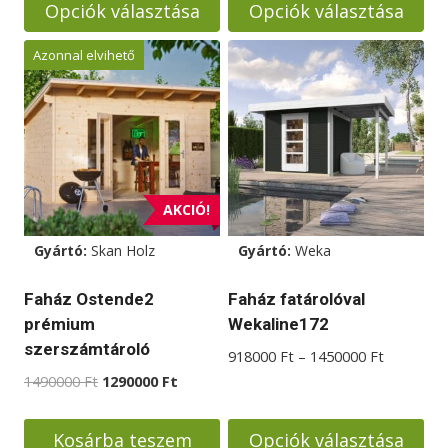
Opciók választása
Opciók választása
1780000 Ft
1890000
Ennek
Ennek
Azonnal elvihető
a
a
terméknek
terméknek
több
több
variációja
variációja
van.
van.
A
A
AKCIÓ!
változatok
változatok
Gyártó:
Skan Holz
Gyártó:
Weka
a
a
termékoldalon
termékoldalon
Faház Ostende2
Faház fatárolóval
választhatók
választhatók
prémium
Wekaline172
ki
ki
szerszámtároló
Ártartom
918000
Ft
–
1450000
Ft
918000 F
Original
Current
1490000
Ft
1290000
Ft
-
price
price
1450000 
was:
is:
Kosárba teszem
Opciók választása