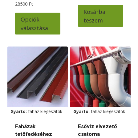
28500
Ft
Kosárba
Ennek
Opciók
teszem
a
választása
terméknek
több
variációja
van.
A
változatok
a
termékoldalon
választhatók
ki
Gyártó:
faház kiegészítők
Gyártó:
faház kiegészítők
Faházak
Esővíz elvezető
tetőfedéséhez
csatorna