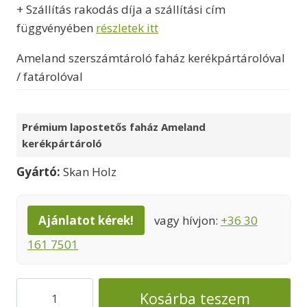
+ Szállítás rakodás díja a szállítási cím
függvényében
részletek itt
Ameland szerszámtároló faház kerékpártárolóval
/ fatárolóval
Prémium lapostetős faház Ameland
kerékpártároló
Gyártó:
Skan Holz
Ajánlatot kérek!
vagy hívjon:
+36 30
161 7501
Szerszámtároló
Kosárba teszem
faház