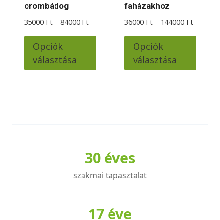
orombádog
faházakhoz
Ártartomány:
Ártarto
35000
Ft
–
84000
Ft
36000
Ft
–
144000
Ft
35000 Ft
36000 F
Ennek
Ennek
-
-
Opciók
Opciók
a
a
84000 Ft
144000 
választása
választása
terméknek
termé
több
több
variációja
variác
van.
van.
A
A
változatok
változ
a
a
30 éves
termékoldalon
termé
választhatók
válas
szakmai tapasztalat
ki
ki
17 éve