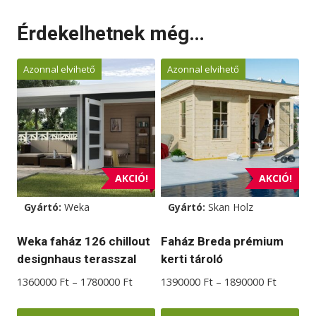
Érdekelhetnek még…
Azonnal elvihető
Azonnal elvihető
AKCIÓ!
AKCIÓ!
Gyártó:
Weka
Gyártó:
Skan Holz
Weka faház 126 chillout
Faház Breda prémium
designhaus terasszal
kerti tároló
Ártartomány:
Ártarto
1360000
Ft
–
1780000
Ft
1390000
Ft
–
1890000
Ft
1360000 Ft
1390000
-
-