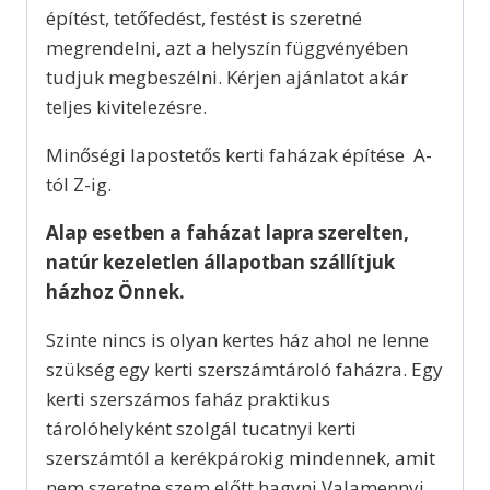
építést, tetőfedést, festést is szeretné
megrendelni, azt a helyszín függvényében
tudjuk megbeszélni. Kérjen ajánlatot akár
teljes kivitelezésre.
Minőségi lapostetős kerti faházak építése A-
tól Z-ig.
Alap esetben a faházat lapra szerelten,
natúr kezeletlen állapotban szállítjuk
házhoz Önnek.
Szinte nincs is olyan kertes ház ahol ne lenne
szükség egy kerti szerszámtároló faházra. Egy
kerti szerszámos faház praktikus
tárolóhelyként szolgál tucatnyi kerti
szerszámtól a kerékpárokig mindennek, amit
nem szeretne szem előtt hagyni.Valamennyi