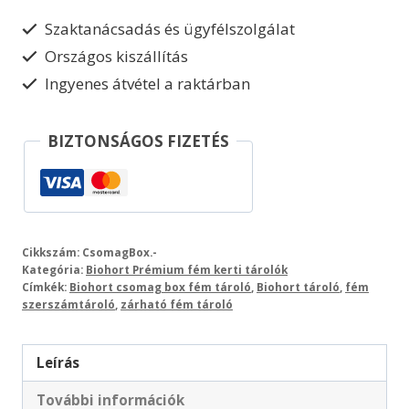
mennyiség
Szaktanácsadás és ügyfélszolgálat
Országos kiszállítás
Ingyenes átvétel a raktárban
BIZTONSÁGOS FIZETÉS
Cikkszám:
CsomagBox.-
Kategória:
Biohort Prémium fém kerti tárolók
Címkék:
Biohort csomag box fém tároló
,
Biohort tároló
,
fém
szerszámtároló
,
zárható fém tároló
Leírás
További információk