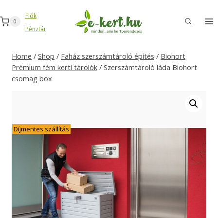
Skip
Fiók
to
0
Pénztár
content
Home
/
Shop
/
Faház szerszámtároló építés
/
Biohort
Prémium fém kerti tárolók
/
Szerszámtároló láda Biohort
csomag box
Díjmentes szállítás