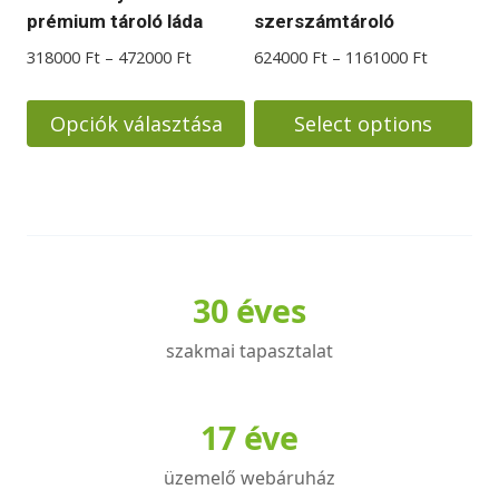
választhatók
prémium tároló láda
szerszámtároló
ki
Ártartomány:
Ártartom
318000
Ft
–
472000
Ft
624000
Ft
–
1161000
Ft
318000 Ft
624000 F
-
-
Opciók választása
Select options
472000 Ft
1161000 
Ennek
Ennek
a
a
terméknek
terméknek
több
több
variációja
variációja
30 éves
van.
van.
A
A
szakmai tapasztalat
változatok
változatok
a
a
17 éve
termékoldalon
termékoldalon
választhatók
választhatók
üzemelő webáruház
ki
ki