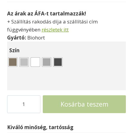
Az árak az ÁFA-t tartalmazzák!
+ Szállítás rakodás díja a szállítási cím
függvényében
részletek itt
Gyártó:
Biohort
Szín
Szerszámtároló
Kosárba teszem
láda
Biohort
csomag
Kiváló minőség, tartósság
box