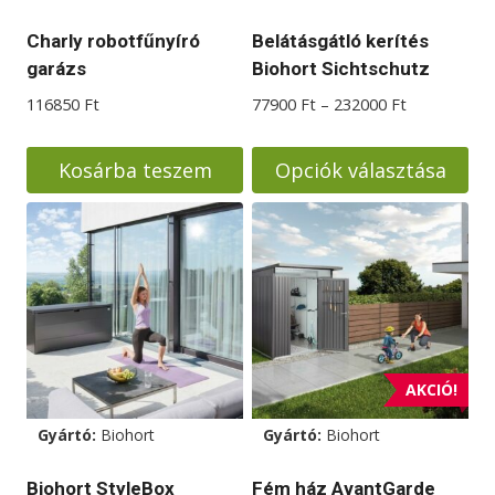
Charly robotfűnyíró
Belátásgátló kerítés
garázs
Biohort Sichtschutz
Ártartomán
116850
Ft
77900
Ft
–
232000
Ft
77900 Ft
-
Kosárba teszem
Opciók választása
232000 Ft
Ennek
a
terméknek
több
variációja
van.
A
AKCIÓ!
változatok
Gyártó:
Biohort
Gyártó:
Biohort
a
termékoldalon
Biohort StyleBox
Fém ház AvantGarde