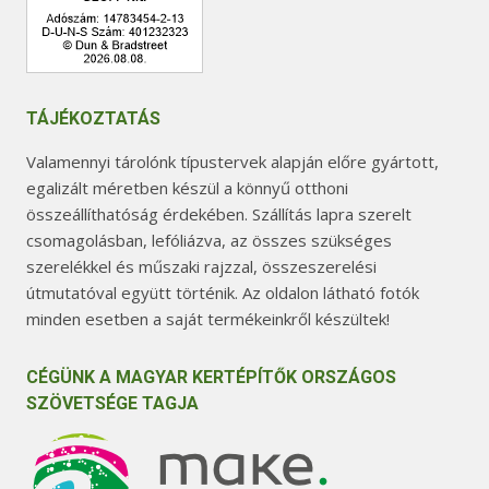
TÁJÉKOZTATÁS
Valamennyi tárolónk típustervek alapján előre gyártott,
egalizált méretben készül a könnyű otthoni
összeállíthatóság érdekében. Szállítás lapra szerelt
csomagolásban, lefóliázva, az összes szükséges
szerelékkel és műszaki rajzzal, összeszerelési
útmutatóval együtt történik. Az oldalon látható fotók
minden esetben a saját termékeinkről készültek!
CÉGÜNK A MAGYAR KERTÉPÍTŐK ORSZÁGOS
SZÖVETSÉGE TAGJA