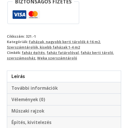
BIZTONSÁGOS FIZETÉS
Cikkszám:
321.-1
Kategóriák:
Faházak, nagyobb kerti tárolók 4-16 m2
,
Szerszámtárolók, kisebb faházak 1-4 m2
Címkék:
faház építés
,
faház fatárolóval
,
faház kerti tároló
,
szerszámosház
,
Weka szerszámtároló
Leírás
További információk
Vélemények (0)
Műszaki rajzok
Építés, kivitelezés