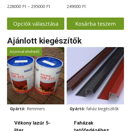
Ártartomány:
228000
Ft
–
295000
Ft
249000
Ft
228000 Ft
-
Opciók választása
Kosárba teszem
295000 Ft
Ennek
Ajánlott kiegészítők
a
terméknek
Azonnal elvihető
több
variációja
van.
A
változatok
a
termékoldalon
Gyártó:
Remmers
Gyártó:
faház kiegészítők
választhatók
ki
Vékony lazúr 5-
Faházak
liter
tetőfedéséhez