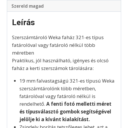
Szereld magad
Leírás
Szerszámtároló Weka faház 321-es típus
fatárolóval vagy fatároló nélkül több
méretben
Praktikus, jól használható, igényes és olcsó
faház a kerti szerszámok tárolására:
19 mm falvastagságú 321-es típusú Weka
szerszámtárolónk több méretben,
fatárolóval vagy fatároló nélkül is
rendelhető.
A fenti fotó melletti méret
és típusválasztó gombok segítségével
jelölje ki a kívánt kialakítást.
Zsindely borítás tetszőleges lehet, azt a