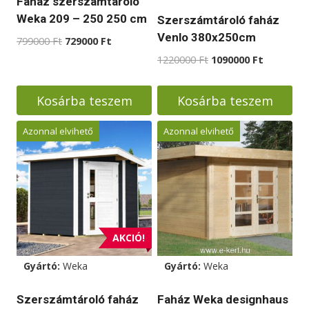
Faház szerszámtároló
Weka 209 – 250 250 cm
Szerszámtároló faház
Venlo 380x250cm
Original
Current
799000
Ft
729000
Ft
price
price
Original
Current
1220000
Ft
1090000
Ft
was:
is:
price
price
799000 Ft.
729000 Ft.
was:
is:
Kosárba teszem
Kosárba teszem
1220000 Ft.
1090000 F
Azonnal elvihető
Azonnal elvihető
AKCIÓ!
Gyártó:
Weka
Gyártó:
Weka
Szerszámtároló faház
Faház Weka designhaus