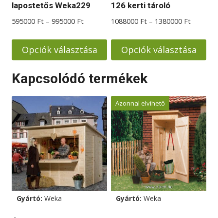
lapostetős Weka229
126 kerti tároló
Ártartomány:
Ártarto
595000
Ft
–
995000
Ft
1088000
Ft
–
1380000
Ft
595000 Ft
1088000
-
-
Opciók választása
Opciók választása
995000 Ft
1380000
Ennek
Ennek
Kapcsolódó termékek
a
a
terméknek
terméknek
Azonnal elvihető
több
több
variációja
variációja
van.
van.
A
A
változatok
változatok
a
a
termékoldalon
termékoldalon
választhatók
választhatók
Gyártó:
Weka
Gyártó:
Weka
ki
ki