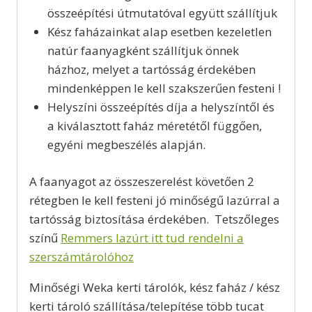
összeépítési útmutatóval együtt szállítjuk
Kész faházainkat alap esetben kezeletlen
natúr faanyagként szállítjuk önnek
házhoz, melyet a tartósság érdekében
mindenképpen le kell szakszerűen festeni !
Helyszíni összeépítés díja a helyszíntől és
a kiválasztott faház méretétől függően,
egyéni megbeszélés alapján.
A faanyagot az összeszerelést követően 2
rétegben le kell festeni jó minőségű lazúrral a
tartósság biztosítása érdekében. Tetszőleges
színű
Remmers lazúrt itt tud rendelni a
szerszámtárolóhoz
Minőségi Weka kerti tárolók, kész faház / kész
kerti tároló szállítása/telepítése több tucat