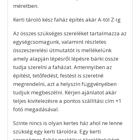
méretben.
Kerti tároló kész faház építés akár A-tól Z-ig
Az összes szükséges szereléket tartalmazza az
egységcsomagunk, valamint részletes
összeszerelési útmutatót is mellékelünk
amely alapján lépésről lépésre bárki össze
tudja szerelni a faházat. Amennyiben az
építést, tetőfedést, festést is szeretné
megrendelni, azt a helyszín függvényében
tudjuk megbeszélni. Kérjen ajánlatot akár
teljes kivitelezésre a pontos szállítási cím +1
fotó megadásával.
Szinte nincs is olyan kertes ház ahol ne lenne
szükség egy kerti tárolóra. Egy kerti
szerszámos faház praktikus tárolóhelyként