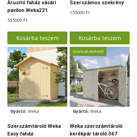
Árusító faház vásári
Szerszámos szekrény
pavilon Weka221
155000
Ft
535000
Ft
Kosárba teszem
Kosárba teszem
Azonnal elvihető
Gyártó:
Weka
Gyártó:
Weka
Szerszámtároló Weka
Weka szerszámtároló
Easy faház
kerékpár tároló 367