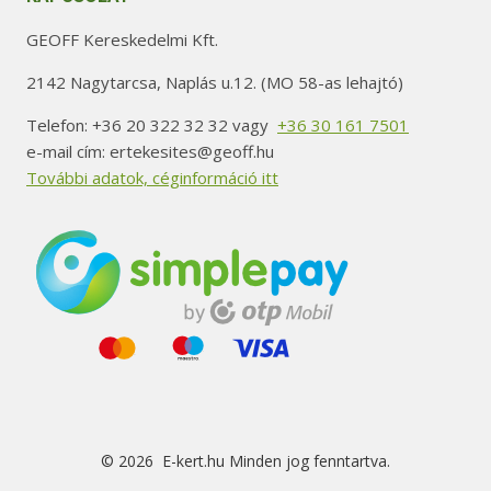
GEOFF Kereskedelmi Kft.
2142 Nagytarcsa, Naplás u.12. (MO 58-as lehajtó)
Telefon: +36 20 322 32 32 vagy
+36 30 161 7501
e-mail cím: ertekesites@geoff.hu
További adatok, céginformáció itt
© 2026 E-kert.hu Minden jog fenntartva.