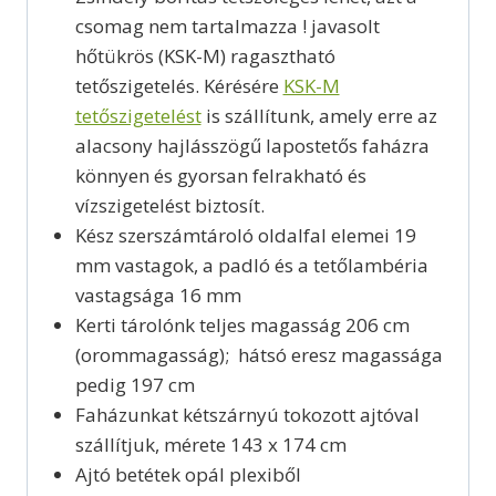
csomag nem tartalmazza ! javasolt
hőtükrös (KSK-M) ragasztható
tetőszigetelés. Kérésére
KSK-M
tetőszigetelést
is szállítunk, amely erre az
alacsony hajlásszögű lapostetős faházra
könnyen és gyorsan felrakható és
vízszigetelést biztosít.
Kész szerszámtároló oldalfal elemei 19
mm vastagok, a padló és a tetőlambéria
vastagsága 16 mm
Kerti tárolónk teljes magasság 206 cm
(orommagasság); hátsó eresz magassága
pedig 197 cm
Faházunkat kétszárnyú tokozott ajtóval
szállítjuk, mérete 143 x 174 cm
Ajtó betétek opál plexiből