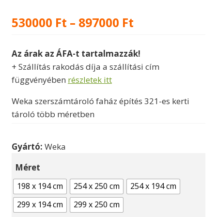
Ártartomány:
530000
Ft
–
897000
Ft
530000 Ft
Az árak az ÁFA-t tartalmazzák!
-
+ Szállítás rakodás díja a szállítási cím
897000 Ft
függvényében
részletek itt
Weka szerszámtároló faház építés 321-es kerti
tároló több méretben
Gyártó:
Weka
Méret
198 x 194 cm
254 x 250 cm
254 x 194 cm
299 x 194 cm
299 x 250 cm