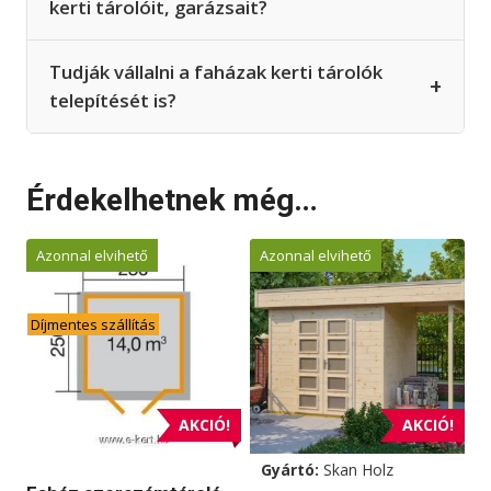
kerti tárolóit, garázsait?
Tudják vállalni a faházak kerti tárolók
+
telepítését is?
Érdekelhetnek még…
Azonnal elvihető
Azonnal elvihető
Díjmentes szállítás
AKCIÓ!
AKCIÓ!
Gyártó:
Skan Holz