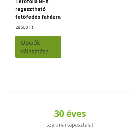
Tetőfólia BFX
ragasztható
tetőfedés faházra
28500
Ft
Ennek
Opciók
a
választása
terméknek
több
variációja
van.
A
változatok
a
30 éves
termékoldalon
választhatók
szakmai tapasztalat
ki