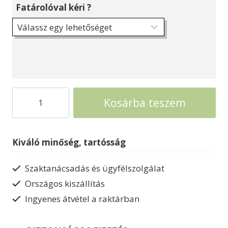
Fatárolóval kéri ?
Szerszámtároló
Kosárba teszem
Weka
faház
321
Kiváló minőség, tartósság
fatárolóval
mennyiség
Szaktanácsadás és ügyfélszolgálat
Országos kiszállítás
Ingyenes átvétel a raktárban