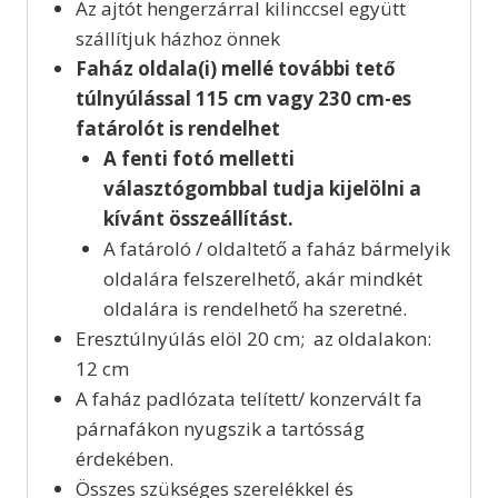
Az ajtót hengerzárral kilinccsel együtt
szállítjuk házhoz önnek
Faház oldala(i) mellé további tető
túlnyúlással 115 cm vagy 230 cm-es
fatárolót is rendelhet
A fenti fotó melletti
választógombbal tudja kijelölni a
kívánt összeállítást.
A fatároló / oldaltető a faház bármelyik
oldalára felszerelhető, akár mindkét
oldalára is rendelhető ha szeretné.
Eresztúlnyúlás elöl 20 cm; az oldalakon:
12 cm
A faház padlózata telített/ konzervált fa
párnafákon nyugszik a tartósság
érdekében.
Összes szükséges szerelékkel és