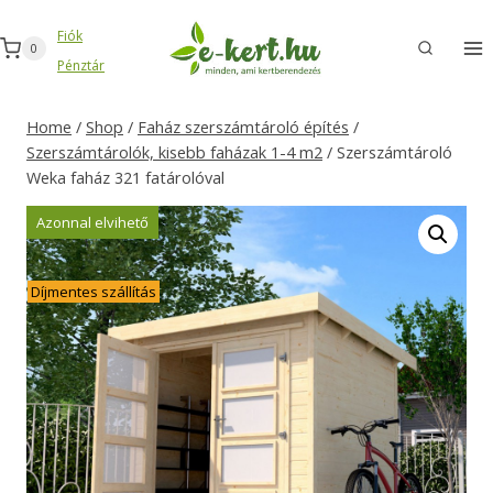
Skip
Fiók
to
0
Pénztár
content
Home
/
Shop
/
Faház szerszámtároló építés
/
Szerszámtárolók, kisebb faházak 1-4 m2
/
Szerszámtároló
Weka faház 321 fatárolóval
Azonnal elvihető
Díjmentes szállítás