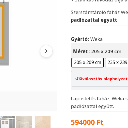
Szerszámtároló faház We
padlózattal együtt
Gyártó:
Weka
Méret
: 205 x 209 cm
205 x 209 cm
235 x 239
Kiválasztás alaphelyze
Lapostetős faház, Weka s
padlózattal együtt.
594000
Ft