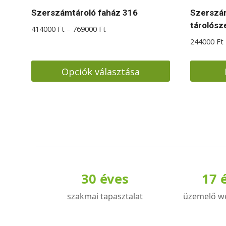
Szerszámtároló faház 316
Szerszám
tárolósz
Ártartomány:
414000
Ft
–
769000
Ft
414000 Ft
244000
Ft
-
769000 Ft
Opciók választása
Ennek
a
terméknek
több
variációja
van.
A
30 éves
17 
változatok
szakmai tapasztalat
üzemelő w
a
termékoldalon
választhatók