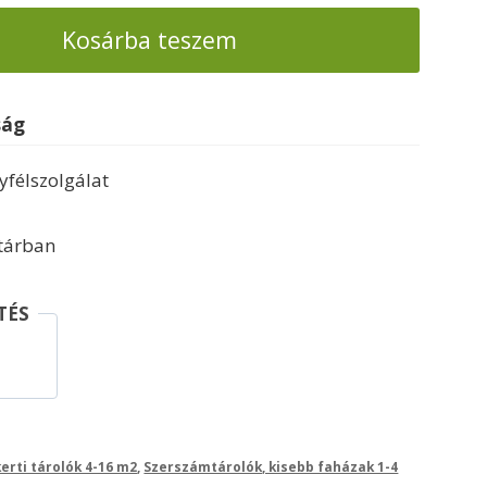
Kosárba teszem
ság
félszolgálat
ktárban
TÉS
erti tárolók 4-16 m2
,
Szerszámtárolók, kisebb faházak 1-4