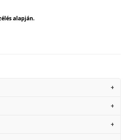
zélés alapján.
+
+
+