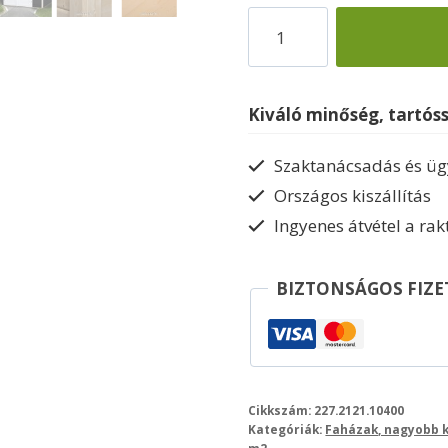
Szerszámtároló
faház
Vinea227
mennyiség
Kiváló minőség, tartós
Szaktanácsadás és ügy
Országos kiszállítás
Ingyenes átvétel a ra
BIZTONSÁGOS FIZE
Cikkszám:
227.2121.10400
Kategóriák:
Faházak, nagyobb k