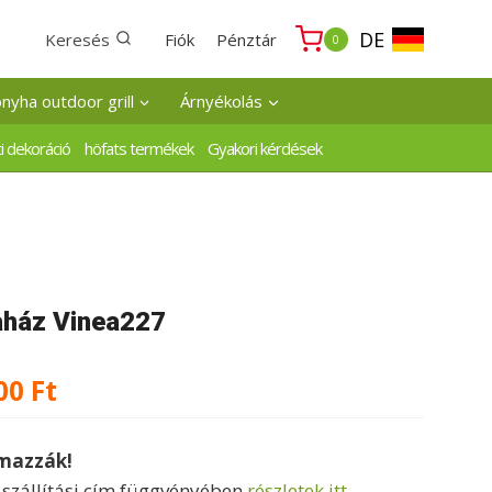
DE
Keresés
Fiók
Pénztár
0
onyha outdoor grill
Árnyékolás
i dekoráció
höfats termékek
Gyakori kérdések
aház Vinea227
Ártartomány:
00
Ft
594000 Ft
lmazzák!
-
a szállítási cím függvényében
részletek itt