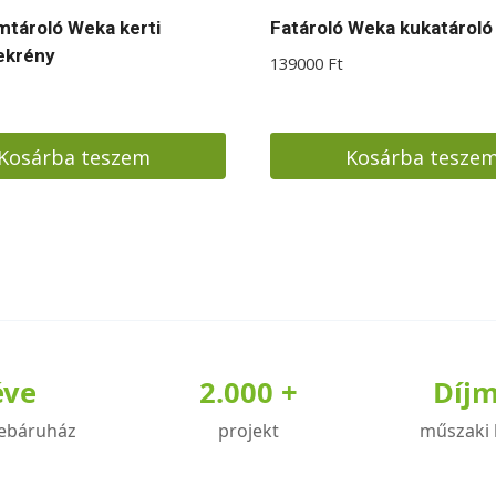
tároló Weka kerti
Fatároló Weka kukatároló
ekrény
139000
Ft
Kosárba teszem
Kosárba tesze
éve
2.000 +
Díj
ebáruház
projekt
műszaki 