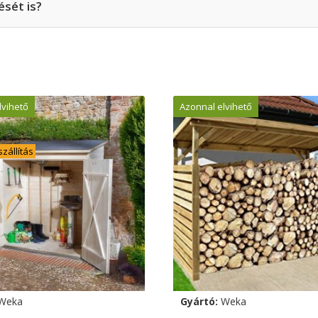
ését is?
lvihető
Azonnal elvihető
zállítás
Weka
Gyártó:
Weka