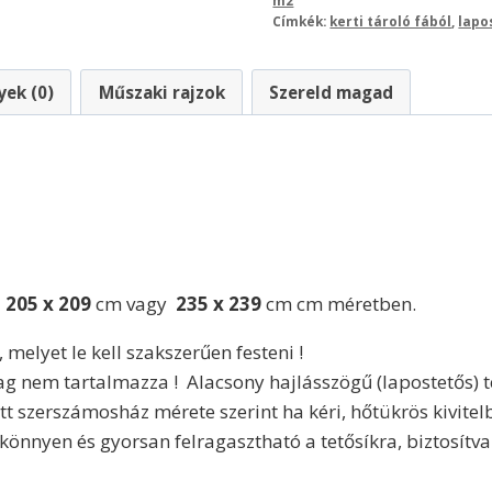
m2
Címkék:
kerti tároló fából
,
lapo
ek (0)
Műszaki rajzok
Szereld magad
ő
205 x 209
cm vagy
235 x 239
cm cm méretben.
 melyet le kell szakszerűen festeni !
mag nem tartalmazza ! Alacsony hajlásszögű (lapostetős) t
tt szerszámosház mérete szerint ha kéri, hőtükrös kivite
könnyen és gyorsan felragasztható a tetősíkra, biztosítva 