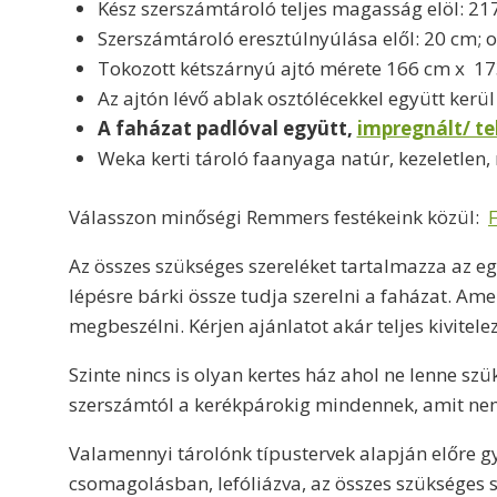
Kész szerszámtároló teljes magasság elöl: 21
Szerszámtároló eresztúlnyúlása elől: 20 cm; 
Tokozott kétszárnyú ajtó mérete 166 cm x 173
Az ajtón lévő ablak osztólécekkel együtt kerül 
A faházat padlóval együtt,
impregnált/ tel
Weka kerti tároló faanyaga natúr, kezeletlen,
Válasszon minőségi Remmers festékeink közül:
F
Az összes szükséges szereléket tartalmazza az e
lépésre bárki össze tudja szerelni a faházat. Ame
megbeszélni. Kérjen ajánlatot akár teljes kivitele
Szinte nincs is olyan kertes ház ahol ne lenne szü
szerszámtól a kerékpárokig mindennek, amit nem
Valamennyi tárolónk típustervek alapján előre gy
csomagolásban, lefóliázva, az összes szükséges s