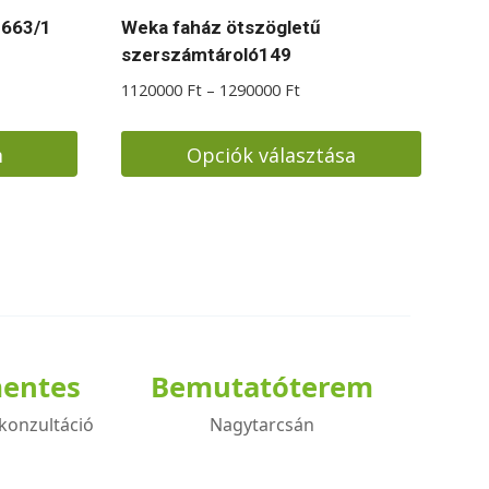
 663/1
Weka faház ötszögletű
szerszámtároló149
Ártartomány:
1120000
Ft
–
1290000
Ft
1120000 Ft
-
m
Opciók választása
1290000 Ft
Ennek
a
terméknek
több
variációja
van.
A
mentes
Bemutatóterem
változatok
konzultáció
Nagytarcsán
a
termékoldalon
választhatók