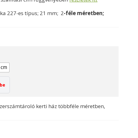
675000 Ft
ka 227-es típus; 21 mm; 2
-féle méretben;
 cm
tbe
zerszámtároló kerti ház többféle méretben,