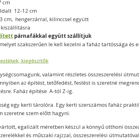
7 cm
oldalt 12-12 cm
 cm, hengerzárral, kilinccsel együtt
kiszállításra
ített
párnafákkal együtt szállítjuk
 melyet szakszerűen le kell kezelni a faház tartóssága és
estékek, kiegészítők
gységcsomagunk, valamint részletes összeszerelési útmut
nnyiben az építést, tetőfedést, festést is szeretné megre
zésre. Faház építése A-tól Z-ig.
kség egy kerti tárolóra. Egy kerti szerszámos faház prakti
 szeretne szem előtt hagyni.
ártott, egalizált méretben készül a könnyű otthoni összeá
zerelékkel és műszaki rajzzal, összeszerelési útmutatóval