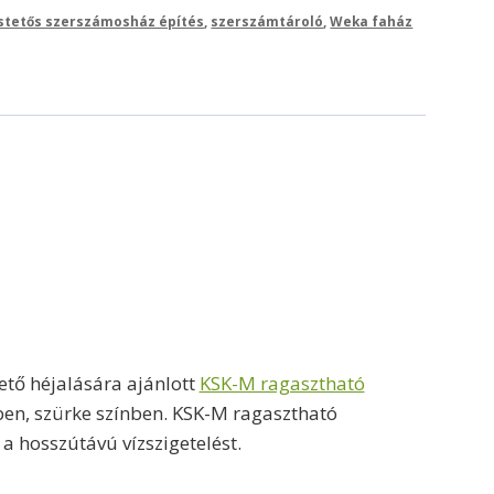
stetős szerszámosház építés
,
szerszámtároló
,
Weka faház
ető héjalására ajánlott
KSK-M ragasztható
lben, szürke színben. KSK-M ragasztható
a hosszútávú vízszigetelést.