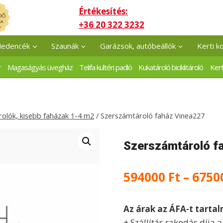
Értékesítés:
+36 20 322 3232
edencék
Szaunák
Garázsok, autóbeállók
Kerti k
r
Magaságyás üvegház
Telifa kültéri padló
Kukatároló biciklitároló
Kert
olók, kisebb faházak 1-4 m2
/
Szerszámtároló faház Vinea227
Szerszámtároló f
594000
Ft
–
6750
Az árak az ÁFA-t tarta
+ Szállítás rakodás díja 