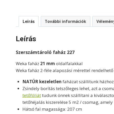
Leírás
További információk
Vélemény
Leírás
Szerszámtároló faház 227
Weka faház
21 mm
oldalfalakkal
Weka faház 2-féle alapozási mérettel rendelhet
NATÚR kezeletlen
faházat szállítunk házhoz,
Zsindely borítás tetszőleges lehet, azt a cso
tetőfóliát
tudunk önnek szállítani a kiválaszto
tetőhéjalás kiszerelése 5 m2 / csomag, amely 
Hátsó fal magassága: 207 cm