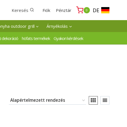
DE
Keresés
Fiók
Pénztár
0
onyha outdoor grill
Árnyékolás
i dekoráció
höfats termékek
Gyakori kérdések