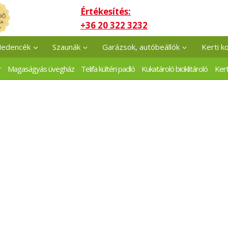
Értékesítés:
+36 20 322 3232
edencék
Szaunák
Garázsok, autóbeállók
Kerti k
r
Magaságyás üvegház
Telifa kültéri padló
Kukatároló biciklitároló
Kert