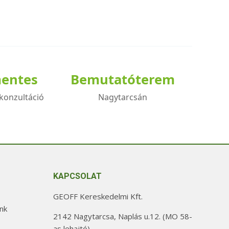
mentes
Bemutatóterem
konzultáció
Nagytarcsán
KAPCSOLAT
GEOFF Kereskedelmi Kft.
nk
2142 Nagytarcsa, Naplás u.12. (MO 58-
as lehajtó)