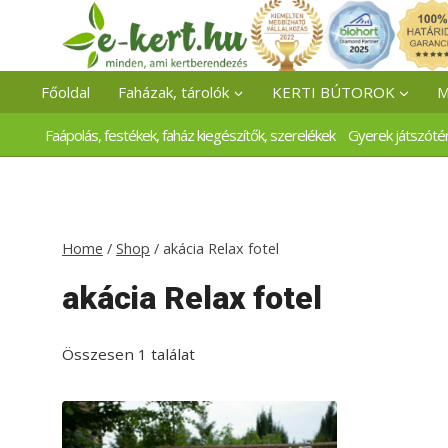
Skip
to
content
Főoldal
Faházak, tárolók
KERTI BÚTOROK
M
Faápolás, festékek, faház kiegészítők, szerelékek
Gyerek játszóté
Home
/
Shop
/
akácia Relax fotel
akácia Relax fotel
Összesen 1 találat