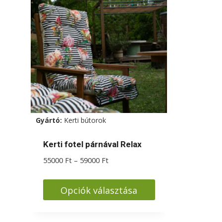
Gyártó:
Kerti bútorok
Kerti fotel párnával Relax
Ártartomány:
55000
Ft
–
59000
Ft
55000 Ft
-
Opciók választása
59000 Ft
Ennek
a