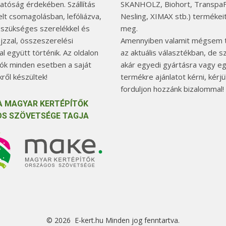
hatóság érdekében. Szállítás
SKANHOLZ, Biohort, TranspaF
elt csomagolásban, lefóliázva,
Nesling, XIMAX stb.) termékeit
 szükséges szerelékkel és
meg.
jzzal, összeszerelési
Amennyiben valamit mégsem t
l együtt történik. Az oldalon
az aktuális választékban, de 
tók minden esetben a saját
akár egyedi gyártásra vagy e
ről készültek!
termékre ajánlatot kérni, kérjü
forduljon hozzánk bizalommal!
A MAGYAR KERTÉPÍTŐK
S SZÖVETSÉGE TAGJA
© 2026 E-kert.hu Minden jog fenntartva.