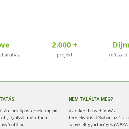
éve
2.000 +
Díj
ebáruház
projekt
műszaki 
TATÁS
NEM TALÁLTA MEG?
 tárolónk típustervek alapján
Az e-kert.hu webáruház
tott, egalizált méretben
termékválasztékában az általu
önnyű otthoni
képviselt gyártócégek (WEKA,