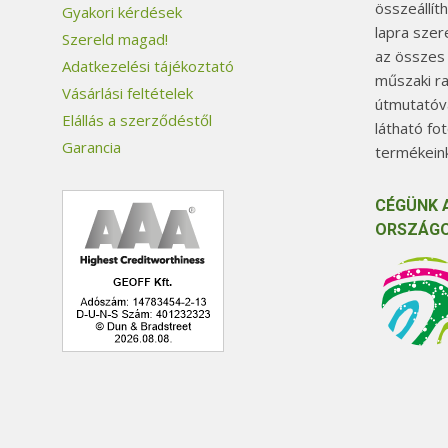
összeállít
Gyakori kérdések
lapra szer
Szereld magad!
az összes
Adatkezelési tájékoztató
műszaki ra
Vásárlási feltételek
útmutatóva
Elállás a szerződéstől
látható fo
Garancia
termékeink
CÉGÜNK 
ORSZÁGO