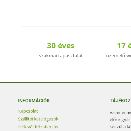
terméknek
több
variációja
van.
A
30 éves
17 
változatok
a
szakmai tapasztalat
üzemelő w
termékoldalon
választhatók
ki
INFORMÁCIÓK
TÁJÉKOZ
Kapcsolat
Valamennyi
Szállítói katalógusok
előre gyár
készül a k
Hírlevél feliratkozás