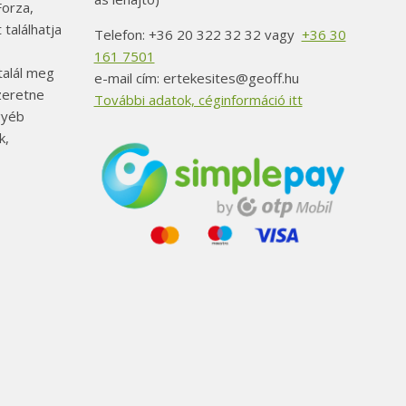
orza,
 találhatja
Telefon: +36 20 322 32 32 vagy
+36 30
161 7501
alál meg
e-mail cím: ertekesites@geoff.hu
szeretne
További adatok, céginformáció itt
gyéb
k,