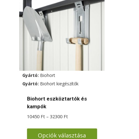
Gyártó:
Biohort
Gyártó:
Biohort kiegészítők
Biohort eszköztartók és
kampók
Ártartomány:
10450
Ft
–
32300
Ft
10450 Ft
-
Opciók választása
32300 Ft