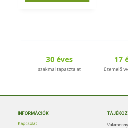
Ennek
a
terméknek
több
variációja
van.
A
30 éves
17 
változatok
a
szakmai tapasztalat
üzemelő w
termékoldalon
választhatók
ki
INFORMÁCIÓK
TÁJÉKOZ
Kapcsolat
Valamennyi