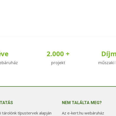
éve
2.000 +
Díj
ebáruház
projekt
műszaki 
TATÁS
NEM TALÁLTA MEG?
 tárolónk típustervek alapján
Az e-kert.hu webáruház