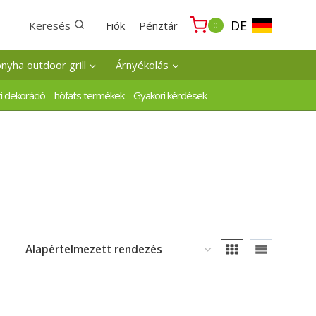
DE
Keresés
Fiók
Pénztár
0
onyha outdoor grill
Árnyékolás
i dekoráció
höfats termékek
Gyakori kérdések