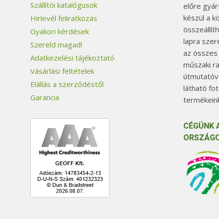
Szállítói katalógusok
előre gyár
készül a k
Hírlevél feliratkozás
összeállít
Gyakori kérdések
lapra szer
Szereld magad!
az összes
Adatkezelési tájékoztató
műszaki ra
Vásárlási feltételek
útmutatóva
Elállás a szerződéstől
látható fo
Garancia
termékeink
CÉGÜNK 
ORSZÁGO