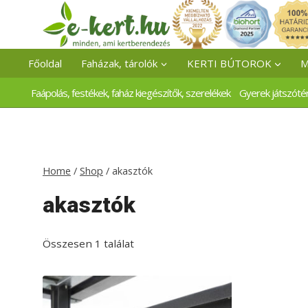
Skip
to
content
Főoldal
Faházak, tárolók
KERTI BÚTOROK
M
Faápolás, festékek, faház kiegészítők, szerelékek
Gyerek játszóté
Home
/
Shop
/
akasztók
akasztók
Összesen 1 találat