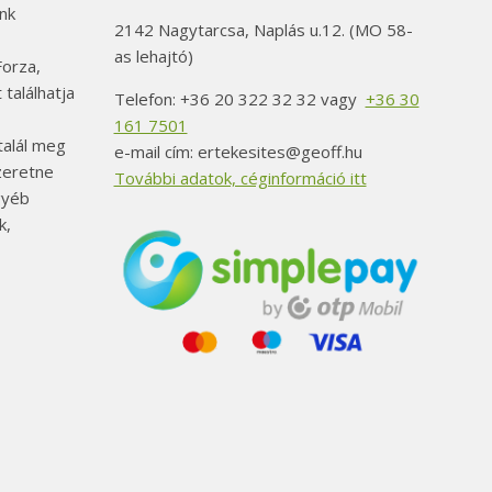
nk
2142 Nagytarcsa, Naplás u.12. (MO 58-
as lehajtó)
orza,
 találhatja
Telefon: +36 20 322 32 32 vagy
+36 30
161 7501
alál meg
e-mail cím: ertekesites@geoff.hu
szeretne
További adatok, céginformáció itt
gyéb
k,