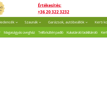
Értékesítés:
+36 20 322 3232
edencék
Szaunák
Garázsok, autóbeállók
Kerti k
r
Magaságyás üvegház
Telifa kültéri padló
Kukatároló biciklitároló
Kert