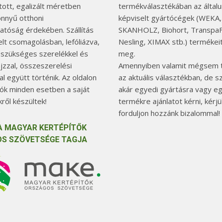
tott, egalizált méretben
termékválasztékában az általu
önnyű otthoni
képviselt gyártócégek (WEKA,
hatóság érdekében. Szállítás
SKANHOLZ, Biohort, TranspaF
elt csomagolásban, lefóliázva,
Nesling, XIMAX stb.) termékeit
 szükséges szerelékkel és
meg.
jzzal, összeszerelési
Amennyiben valamit mégsem t
l együtt történik. Az oldalon
az aktuális választékban, de 
tók minden esetben a saját
akár egyedi gyártásra vagy e
ről készültek!
termékre ajánlatot kérni, kérjü
forduljon hozzánk bizalommal!
A MAGYAR KERTÉPÍTŐK
S SZÖVETSÉGE TAGJA