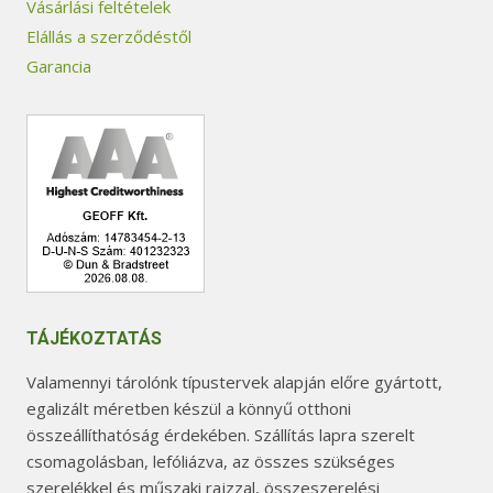
Vásárlási feltételek
Elállás a szerződéstől
Garancia
TÁJÉKOZTATÁS
Valamennyi tárolónk típustervek alapján előre gyártott,
egalizált méretben készül a könnyű otthoni
összeállíthatóság érdekében. Szállítás lapra szerelt
csomagolásban, lefóliázva, az összes szükséges
szerelékkel és műszaki rajzzal, összeszerelési