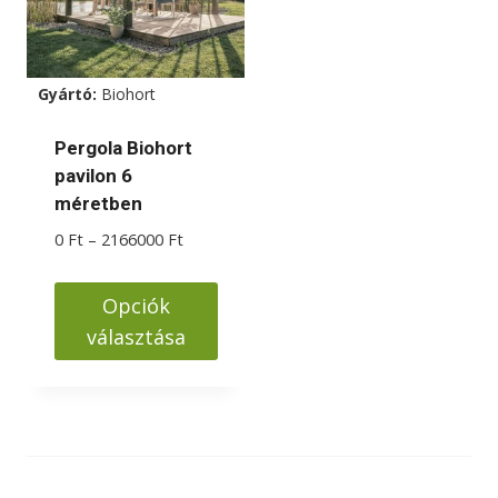
Gyártó:
Biohort
Pergola Biohort
pavilon 6
méretben
Ártartomány:
0
Ft
–
2166000
Ft
0 Ft
-
Opciók
2166000 Ft
választása
Ennek
a
terméknek
több
variációja