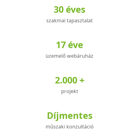
30 éves
van.
A
szakmai tapasztalat
változatok
a
termékoldalon
17 éve
választhatók
üzemelő webáruház
ki
2.000 +
projekt
Díjmentes
műszaki konzultáció