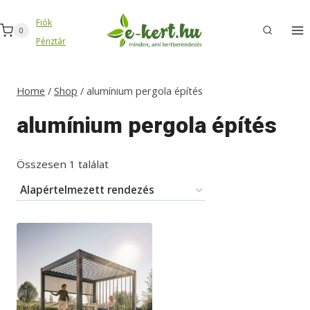
Skip
Fiók
to
0
Pénztár
content
Home
/
Shop
/
alumínium pergola építés
alumínium pergola építés
Összesen 1 találat