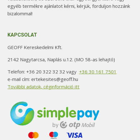
egyéb termékre ajánlatot kérni, kérjük, forduljon hozzánk
bizalommal!
KAPCSOLAT
GEOFF Kereskedelmi Kft.
2142 Nagytarcsa, Naplás u.12. (MO 58-as lehajtó)
Telefon: +36 20 322 32 32 vagy
+36 30 161 7501
e-mail cím: ertekesites@geoff.hu
További adatok, céginformáció itt