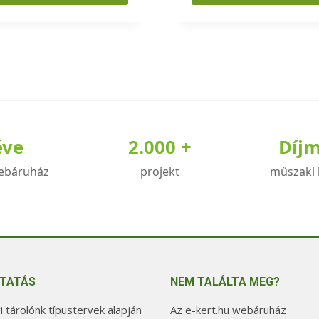
k
knek
iója
éve
2.000 +
Díj
zatok
ebáruház
projekt
műszaki 
koldalon
zthatók
TATÁS
NEM TALÁLTA MEG?
 tárolónk típustervek alapján
Az e-kert.hu webáruház