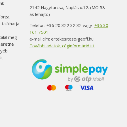
nk
2142 Nagytarcsa, Naplás u.12. (MO 58-
as lehajtó)
orza,
 találhatja
Telefon: +36 20 322 32 32 vagy
+36 30
161 7501
alál meg
e-mail cím: ertekesites@geoff.hu
szeretne
További adatok, céginformáció itt
gyéb
k,