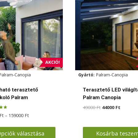
AKCIÓ!
Palram-Canopia
Gyártó:
Palram-Canopia
ható terasztető
Terasztető LED világít
koló Palram
Palram Canopia
Original
Current
49000
Ft
44000
Ft
price
price
s:
Ártartomány:
Ft
–
159000
Ft
was:
is:
89000 Ft
49000 Ft.
44000 Ft
-
pciók választása
Kosárba tesze
159000 Ft