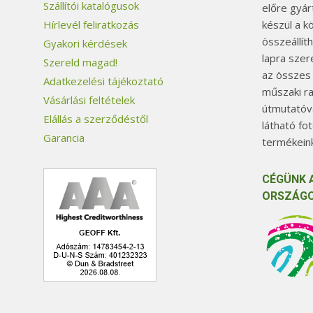
Szállítói katalógusok
előre gyár
készül a k
Hírlevél feliratkozás
összeállít
Gyakori kérdések
lapra szer
Szereld magad!
az összes
Adatkezelési tájékoztató
műszaki ra
Vásárlási feltételek
útmutatóva
Elállás a szerződéstől
látható fo
Garancia
termékeink
CÉGÜNK 
ORSZÁGO