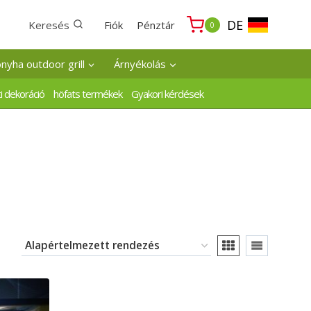
DE
Keresés
Fiók
Pénztár
0
onyha outdoor grill
Árnyékolás
i dekoráció
höfats termékek
Gyakori kérdések