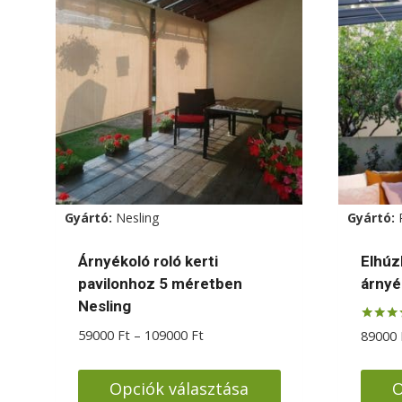
Gyártó:
Nesling
Gyártó:
Árnyékoló roló kerti
Elhúz
pavilonhoz 5 méretben
árnyé
Nesling
Értékelé
Ártartomány:
59000
Ft
–
109000
Ft
89000
5.00
59000 Ft
/ 5
-
Opciók választása
O
109000 Ft