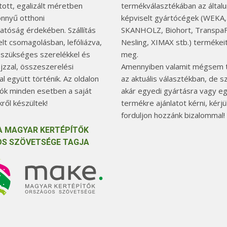
tott, egalizált méretben
termékválasztékában az általu
önnyű otthoni
képviselt gyártócégek (WEKA,
hatóság érdekében. Szállítás
SKANHOLZ, Biohort, TranspaF
elt csomagolásban, lefóliázva,
Nesling, XIMAX stb.) termékeit
 szükséges szerelékkel és
meg.
jzzal, összeszerelési
Amennyiben valamit mégsem t
l együtt történik. Az oldalon
az aktuális választékban, de 
tók minden esetben a saját
akár egyedi gyártásra vagy e
ről készültek!
termékre ajánlatot kérni, kérjü
forduljon hozzánk bizalommal!
A MAGYAR KERTÉPÍTŐK
S SZÖVETSÉGE TAGJA