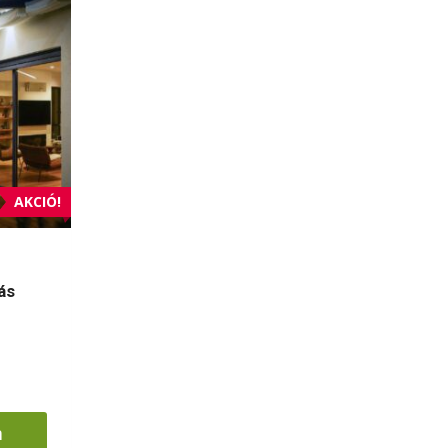
AKCIÓ!
ás
.
m