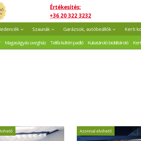
Értékesítés:
+36 20 322 3232
edencék
Szaunák
Garázsok, autóbeállók
Kerti k
r
Magaságyás üvegház
Telifa kültéri padló
Kukatároló biciklitároló
Kert
lvihető
Azonnal elvihető