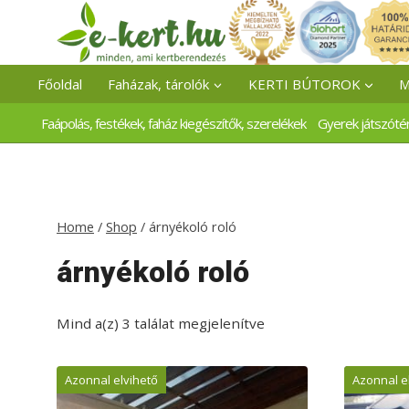
Skip
to
content
Főoldal
Faházak, tárolók
KERTI BÚTOROK
M
Faápolás, festékek, faház kiegészítők, szerelékek
Gyerek játszóté
Home
/
Shop
/
árnyékoló roló
árnyékoló roló
Mind a(z) 3 találat megjelenítve
Azonnal elvihető
Azonnal e