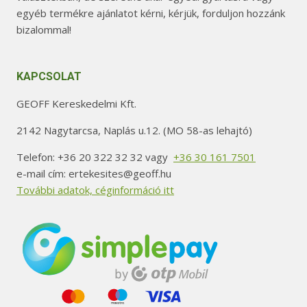
egyéb termékre ajánlatot kérni, kérjük, forduljon hozzánk
bizalommal!
KAPCSOLAT
GEOFF Kereskedelmi Kft.
2142 Nagytarcsa, Naplás u.12. (MO 58-as lehajtó)
Telefon: +36 20 322 32 32 vagy
+36 30 161 7501
e-mail cím: ertekesites@geoff.hu
További adatok, céginformáció itt