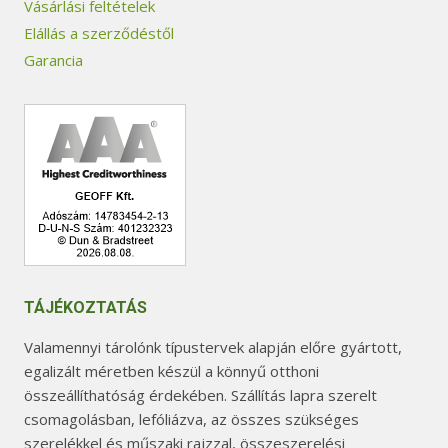
Vásárlási feltételek
Elállás a szerződéstől
Garancia
TÁJÉKOZTATÁS
Valamennyi tárolónk típustervek alapján előre gyártott,
egalizált méretben készül a könnyű otthoni
összeállíthatóság érdekében. Szállítás lapra szerelt
csomagolásban, lefóliázva, az összes szükséges
szerelékkel és műszaki rajzzal, összeszerelési