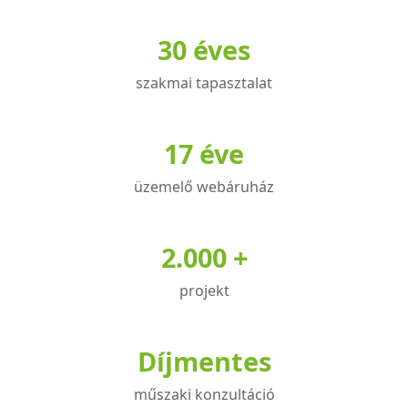
variációja
30 éves
van.
A
szakmai tapasztalat
változatok
a
termékoldalon
17 éve
választhatók
üzemelő webáruház
ki
2.000 +
projekt
Díjmentes
műszaki konzultáció