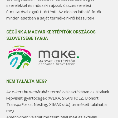
szerelékkel és műszaki rajzzal, összeszerelési
útmutatóval együtt történik. Az oldalon látható fotók
minden esetben a saját termékeinkről készültek!
CÉGÜNK A MAGYAR KERTÉPÍTŐK ORSZÁGOS
SZÖVETSÉGE TAGJA
NEM TALÁLTA MEG?
Az e-kert.hu webáruház termékválasztékában az általunk
képviselt gyártócégek (WEKA, SKANHOLZ, Biohort,
TranspaForza, Nesling, XIMAX stb.) termékeit találhatja
meg.
Amennyiben valamit mégsem talál meg az aktuális