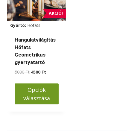
AKCIÓ!
Gyártó:
Höfats
Hangulatvilágítás
Höfats
Geometrikus
gyertyatartó
Original
Current
5000
Ft
4500
Ft
price
price
was:
is:
Opciók
5000 Ft.
4500 Ft.
választása
Ennek
a
terméknek
több