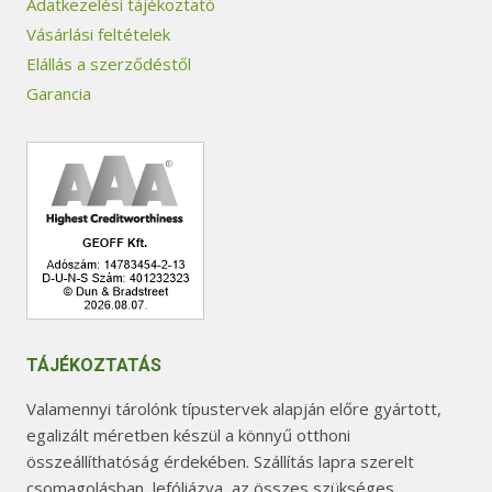
Adatkezelési tájékoztató
Vásárlási feltételek
Elállás a szerződéstől
Garancia
TÁJÉKOZTATÁS
Valamennyi tárolónk típustervek alapján előre gyártott,
egalizált méretben készül a könnyű otthoni
összeállíthatóság érdekében. Szállítás lapra szerelt
csomagolásban, lefóliázva, az összes szükséges