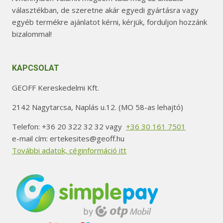
választékban, de szeretne akár egyedi gyártásra vagy
egyéb termékre ajánlatot kérni, kérjük, forduljon hozzánk
bizalommal!
KAPCSOLAT
GEOFF Kereskedelmi Kft.
2142 Nagytarcsa, Naplás u.12. (MO 58-as lehajtó)
Telefon: +36 20 322 32 32 vagy
+36 30 161 7501
e-mail cím: ertekesites@geoff.hu
További adatok, céginformáció itt