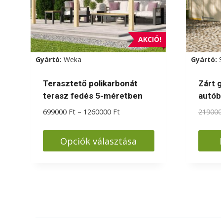
termékoldalon
választhatók
ki
AKCIÓ!
Gyártó:
Weka
Gyártó:
Terasztető polikarbonát
Zárt 
terasz fedés 5-méretben
autób
Ártartomány:
699000
Ft
–
1260000
Ft
21900
699000 Ft
-
Opciók választása
1260000 Ft
Ennek
a
terméknek
több
variációja