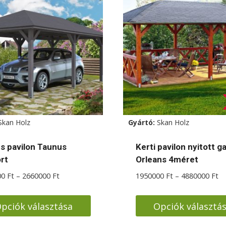
Skan Holz
Gyártó:
Skan Holz
s pavilon Taunus
Kerti pavilon nyitott g
rt
Orleans 4méret
Ártartomány:
Ár
00
Ft
–
2660000
Ft
1950000
Ft
–
4880000
Ft
1960000 Ft
19
-
-
pciók választása
Opciók választá
2660000 Ft
48
k
Ennek