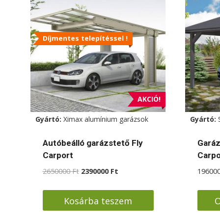
Díjmentes telepítéssel !
AKCIÓ!
Gyártó:
Ximax alumínium garázsok
Gyártó:
Autóbeálló garázstető Fly
Garáz
Carport
Carpo
Original
Current
2650000
Ft
2390000
Ft
19600
price
price
was:
is:
Kosárba teszem
O
2650000 Ft.
2390000 Ft.
Enne