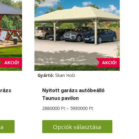
AKCIÓ!
AKCIÓ!
Gyártó:
Skan Holz
arázs
Nyitott garázs autóbeálló
Taunus pavilon
tartomány:
Ártartomány:
2880000
Ft
–
5930000
Ft
50000 Ft
2880000 Ft
-
sa
Opciók választása
80000 Ft
5930000 Ft
Ennek