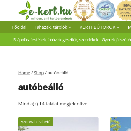
Skip
to
content
Főoldal
Faházak, tárolók
KERTI BÚTOROK
M
Faápolás, festékek, faház kiegészítők, szerelékek
Gyerek játszóté
Home
/
Shop
/
autóbeálló
autóbeálló
Mind a(z) 14 találat megjelenítve
Azonnal elvihető