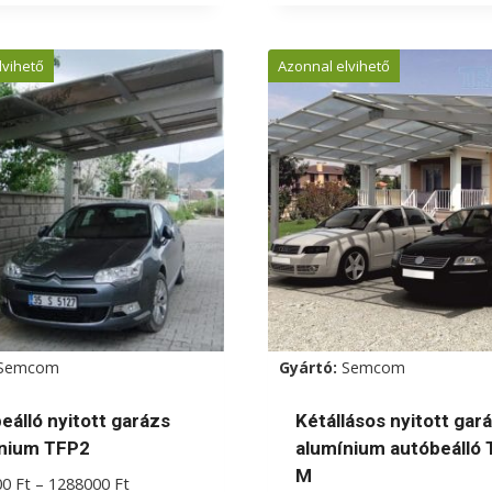
a
knek
terméknek
lvihető
Azonnal elvihető
több
iója
variációja
van.
A
zatok
változatok
a
koldalon
termékoldalon
zthatók
választhatók
ki
Semcom
Gyártó:
Semcom
eálló nyitott garázs
Kétállásos nyitott gar
nium TFP2
alumínium autóbeálló 
M
Ártartomány:
00
Ft
–
1288000
Ft