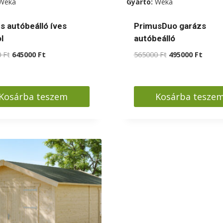
Weka
Gyártó:
Weka
s autóbeálló íves
PrimusDuo garázs
l
autóbeálló
Original
Current
Original
Curre
0
Ft
645000
Ft
565000
Ft
495000
Ft
price
price
price
price
was:
is:
was:
is:
685000 Ft.
645000 Ft.
565000 Ft.
495000
Kosárba teszem
Kosárba tesze