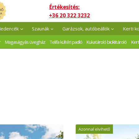
Értékesítés:
+36 20 322 3232
edencék
Szaunák
Garázsok, autóbeállók
Kerti k
r
Magaságyás üvegház
Telifa kültéri padló
Kukatároló biciklitároló
Kert
Azonnal elvihető