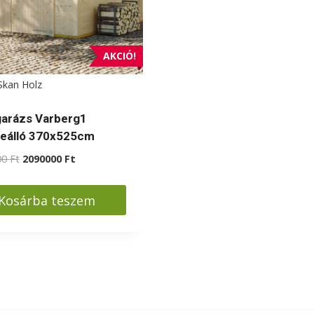
AKCIÓ!
Skan Holz
garázs Varberg1
eálló 370x525cm
Original
Current
00
Ft
2090000
Ft
price
price
was:
is:
Kosárba teszem
2190000 Ft.
2090000 Ft.