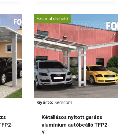
a
terméknek
Azonnal elvihető
több
variációja
van.
A
változatok
a
termékoldalon
választhatók
ki
Gyártó:
Semcom
ázs
Kétállásos nyitott garázs
TFP2-
alumínium autóbeálló TFP2-
Y