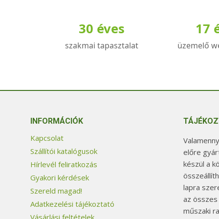
van.
A
30 éves
17 
változatok
a
szakmai tapasztalat
üzemelő w
termékoldalon
választhatók
ki
INFORMÁCIÓK
TÁJÉKOZ
Kapcsolat
Valamennyi
Szállítói katalógusok
előre gyár
készül a k
Hírlevél feliratkozás
összeállít
Gyakori kérdések
lapra szer
Szereld magad!
az összes
Adatkezelési tájékoztató
műszaki ra
Vásárlási feltételek