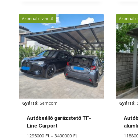
a
termé
Azonnal elvihető
Azonnal e
több
variác
van.
A
válto
a
termé
válas
ki
Gyártó:
Semcom
Gyártó:
Autóbeálló garázstető TF-
Autób
Line Carport
alumí
Ártartomány:
1295000
Ft
–
3490000
Ft
11880