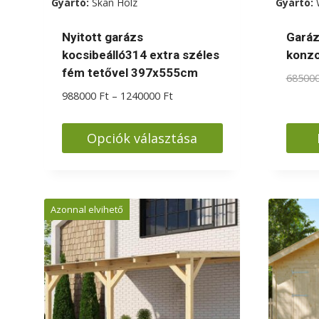
Gyártó:
Skan Holz
Gyártó:
Nyitott garázs
Garáz
kocsibeálló314 extra széles
konzo
fém tetővel 397x555cm
68500
Ártartomány:
988000
Ft
–
1240000
Ft
988000 Ft
-
Opciók választása
1240000 Ft
Ennek
a
terméknek
Azonnal elvihető
több
variációja
van.
A
változatok
a