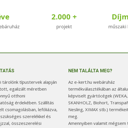
éve
2.000 +
Díj
ebáruház
projekt
műszaki 
TATÁS
NEM TALÁLTA MEG?
 tárolónk típustervek alapján
Az e-kert.hu webáruház
tott, egalizált méretben
termékválasztékában az általu
önnyű otthoni
képviselt gyártócégek (WEKA,
hatóság érdekében. Szállítás
SKANHOLZ, Biohort, TranspaF
elt csomagolásban, lefóliázva,
Nesling, XIMAX stb.) termékeit
 szükséges szerelékkel és
meg.
jzzal, összeszerelési
Amennyiben valamit mégsem t