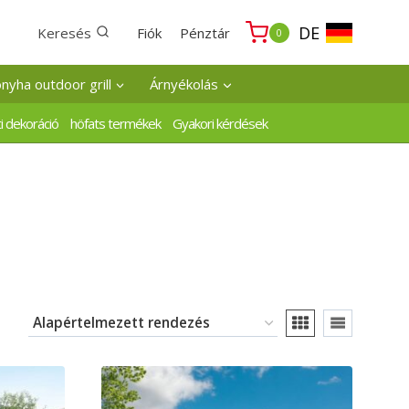
DE
Keresés
Fiók
Pénztár
0
onyha outdoor grill
Árnyékolás
i dekoráció
höfats termékek
Gyakori kérdések