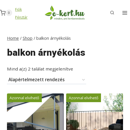
Skip
Fiók
to
0
Pénztár
content
Home
/
Shop
/
balkon árnyékolás
balkon árnyékolás
Mind a(z) 2 találat megjelenítve
Azonnal elvihető
Azonnal elvihető