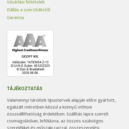
Vásárlási feltételek
Elállás a szerződéstől
Garancia
TÁJÉKOZTATÁS
Valamennyi tárolónk típustervek alapján előre gyártott,
egalizált méretben készül a könnyű otthoni
összeállíthatóság érdekében. Szállítás lapra szerelt
csomagolásban, lefóliázva, az összes szükséges
szerelékkel és műszaki rajzzal, összeszerelési