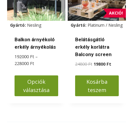
AKCIÓ!
Gyártó:
Nesling
Gyártó:
Platinum / Nesling
Balkon árnyékoló
Belátásgátló
erkély árnyékolás
erkély korlátra
Balcony screen
192000
Ft
–
Ártartomány:
228000
Ft
Original
Current
24800
Ft
19800
Ft
192000 Ft
price
price
-
was:
is:
Opciók
Kosárba
228000 Ft
24800 Ft.
19800 Ft.
választása
teszem
Ennek
a
terméknek
több
variációja