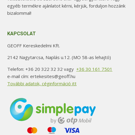
egyéb termékre ajánlatot kérni, kérjük, forduljon hozzánk
bizalommal!
KAPCSOLAT
GEOFF Kereskedelmi Kft.
2142 Nagytarcsa, Naplás u.12. (MO 58-as lehajtó)
Telefon: +36 20 322 32 32 vagy
+36 30 161 7501
e-mail cím: ertekesites@geoff.hu
További adatok, céginformáció itt