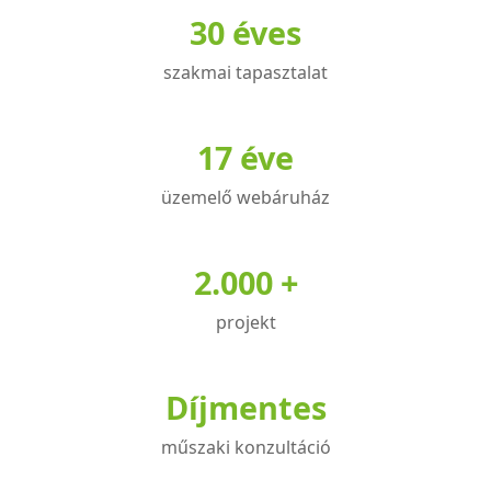
30 éves
van.
A
szakmai tapasztalat
változatok
a
termékoldalon
17 éve
választhatók
üzemelő webáruház
ki
2.000 +
projekt
Díjmentes
műszaki konzultáció