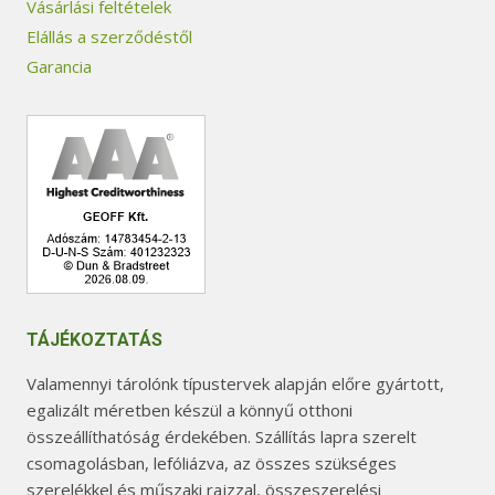
Vásárlási feltételek
Elállás a szerződéstől
Garancia
TÁJÉKOZTATÁS
Valamennyi tárolónk típustervek alapján előre gyártott,
egalizált méretben készül a könnyű otthoni
összeállíthatóság érdekében. Szállítás lapra szerelt
csomagolásban, lefóliázva, az összes szükséges
szerelékkel és műszaki rajzzal, összeszerelési