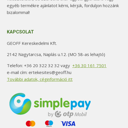
egyéb termékre ajánlatot kérni, kérjük, forduljon hozzánk
bizalommal!
KAPCSOLAT
GEOFF Kereskedelmi Kft.
2142 Nagytarcsa, Naplás u.12. (MO 58-as lehajtó)
Telefon: +36 20 322 32 32 vagy
+36 30 161 7501
e-mail cím: ertekesites@geoff.hu
További adatok, céginformáció itt