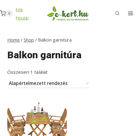
Skip
Fiók
to
0
Pénztár
content
Home
/
Shop
/
Balkon garnitúra
Balkon garnitúra
Összesen 1 találat