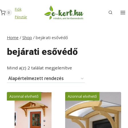
Skip
Fiók
to
0
Pénztár
content
Home
/
Shop
/
bejárati esővédő
bejárati esővédő
Mind a(z) 2 találat megjelenítve
Azonnal elvihető
Azonnal elvihető