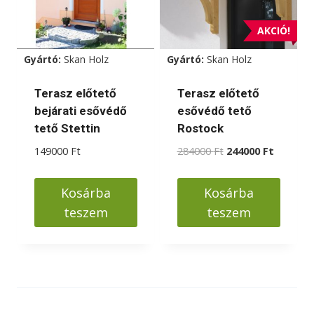
AKCIÓ!
Gyártó:
Skan Holz
Gyártó:
Skan Holz
Terasz előtető
Terasz előtető
bejárati esővédő
esővédő tető
tető Stettin
Rostock
Original
Current
149000
Ft
284000
Ft
244000
Ft
price
price
was:
is:
Kosárba
Kosárba
284000 Ft.
244000 F
teszem
teszem