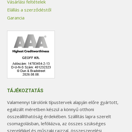
Vásárlási feltételek
Elállás a szerződéstől
Garancia
TÁJÉKOZTATÁS
Valamennyi tárolónk típustervek alapján előre gyártott,
egalizált méretben készül a könnyű otthoni
összeállíthatóság érdekében. Szállítás lapra szerelt
csomagolásban, lefóliázva, az összes szükséges
szerelékkel és műszaki rajzzal, összeszerelési