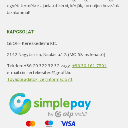
egyéb termékre ajánlatot kérni, kérjük, forduljon hozzánk
bizalommal!
KAPCSOLAT
GEOFF Kereskedelmi Kft.
2142 Nagytarcsa, Naplás u.12. (MO 58-as lehajtó)
Telefon: +36 20 322 32 32 vagy
+36 30 161 7501
e-mail cím: ertekesites@geoff.hu
További adatok, céginformáció itt