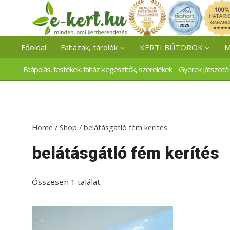
Skip
to
content
Főoldal
Faházak, tárolók
KERTI BÚTOROK
M
Faápolás, festékek, faház kiegészítők, szerelékek
Gyerek játszóté
Home
/
Shop
/
belátásgátló fém kerítés
belátásgátló fém kerítés
Összesen 1 találat