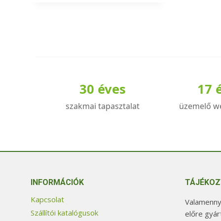
a
terméknek
több
variációja
van.
A
30 éves
17 
változatok
a
szakmai tapasztalat
üzemelő w
termékoldalon
választhatók
ki
INFORMÁCIÓK
TÁJÉKOZ
Kapcsolat
Valamennyi
Szállítói katalógusok
előre gyár