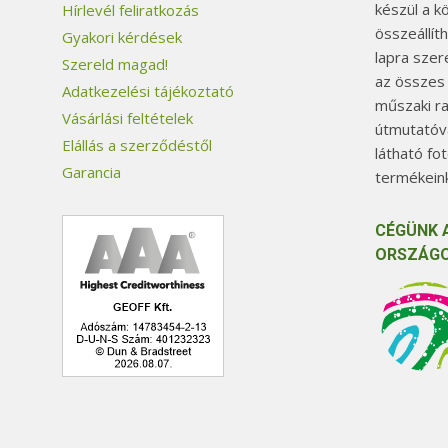
készül a k
Hírlevél feliratkozás
összeállít
Gyakori kérdések
lapra szer
Szereld magad!
az összes
Adatkezelési tájékoztató
műszaki ra
Vásárlási feltételek
útmutatóva
Elállás a szerződéstől
látható fo
Garancia
termékeink
CÉGÜNK 
ORSZÁGO