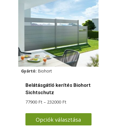
Gyártó:
Biohort
Belátásgátló kerítés Biohort
Sichtschutz
Ártartomány:
77900
Ft
–
232000
Ft
77900 Ft
-
Opciók választása
232000 Ft
Ennek