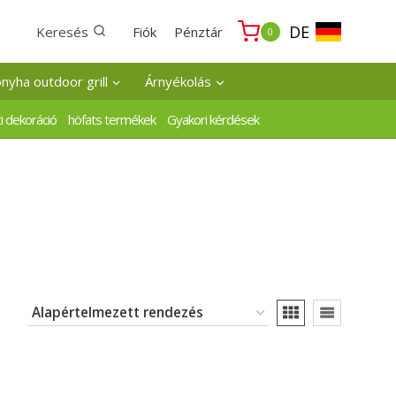
DE
Keresés
Fiók
Pénztár
0
onyha outdoor grill
Árnyékolás
i dekoráció
höfats termékek
Gyakori kérdések