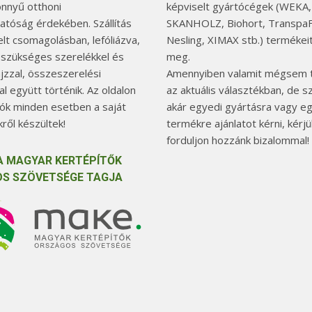
önnyű otthoni
képviselt gyártócégek (WEKA,
hatóság érdekében. Szállítás
SKANHOLZ, Biohort, TranspaF
elt csomagolásban, lefóliázva,
Nesling, XIMAX stb.) termékeit
 szükséges szerelékkel és
meg.
jzzal, összeszerelési
Amennyiben valamit mégsem t
l együtt történik. Az oldalon
az aktuális választékban, de 
tók minden esetben a saját
akár egyedi gyártásra vagy e
ről készültek!
termékre ajánlatot kérni, kérjü
forduljon hozzánk bizalommal!
A MAGYAR KERTÉPÍTŐK
S SZÖVETSÉGE TAGJA