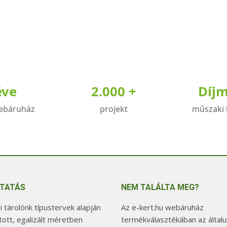
éve
2.000 +
Díj
ebáruház
projekt
műszaki 
TATÁS
NEM TALÁLTA MEG?
 tárolónk típustervek alapján
Az e-kert.hu webáruház
tott, egalizált méretben
termékválasztékában az általu