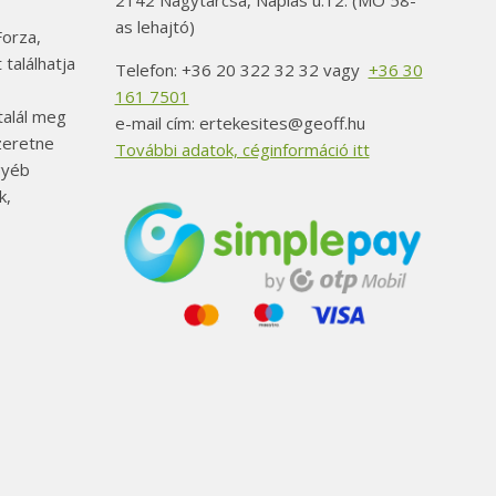
2142 Nagytarcsa, Naplás u.12. (MO 58-
as lehajtó)
orza,
 találhatja
Telefon: +36 20 322 32 32 vagy
+36 30
161 7501
alál meg
e-mail cím: ertekesites@geoff.hu
szeretne
További adatok, céginformáció itt
gyéb
k,