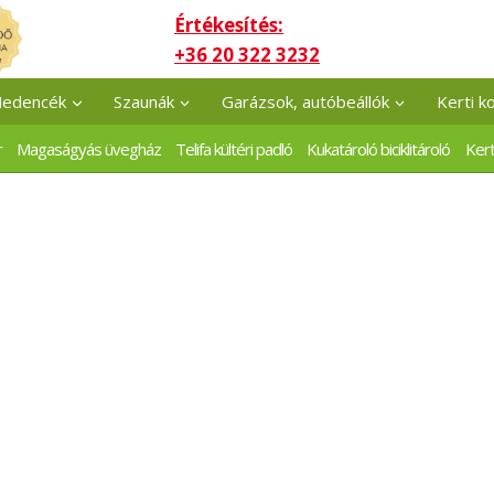
Értékesítés:
+36 20 322 3232
edencék
Szaunák
Garázsok, autóbeállók
Kerti k
r
Magaságyás üvegház
Telifa kültéri padló
Kukatároló biciklitároló
Kert