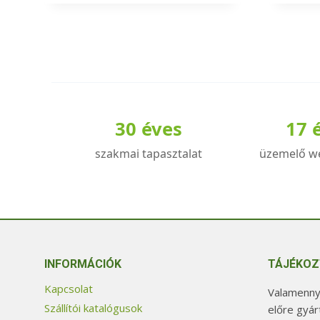
a
a
terméknek
termé
több
több
variációja
variác
van.
van.
A
A
30 éves
17 
változatok
válto
a
a
szakmai tapasztalat
üzemelő w
termékoldalon
termé
választhatók
válas
ki
ki
INFORMÁCIÓK
TÁJÉKOZ
Kapcsolat
Valamennyi
Szállítói katalógusok
előre gyár