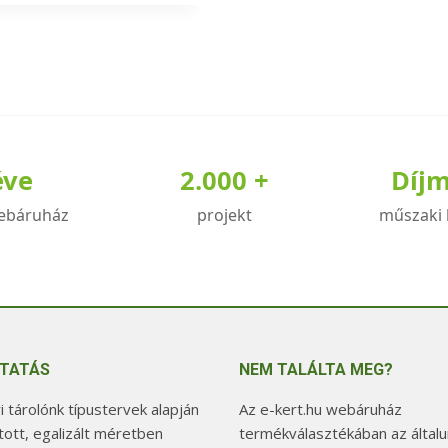
knek
iója
éve
2.000 +
Díj
zatok
ebáruház
projekt
műszaki 
koldalon
zthatók
TATÁS
NEM TALÁLTA MEG?
 tárolónk típustervek alapján
Az e-kert.hu webáruház
tott, egalizált méretben
termékválasztékában az általu