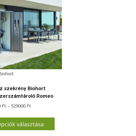
Biohort
z szekrény Biohort
zerszámtároló Romeo
Ártartomány:
0
Ft
–
529000
Ft
379000 Ft
-
pciók választása
529000 Ft
k