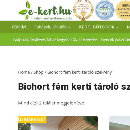
Skip
to
content
Főoldal
Faházak, tárolók
KERTI BÚTOROK
M
Faápolás, festékek, faház kiegészítők, szerelékek
Gyerek játszóté
Home
/
Shop
/
Biohort fém kerti tároló szekrény
Biohort fém kerti tároló 
Mind a(z) 2 találat megjelenítve