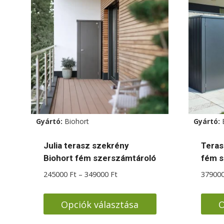
Gyártó:
Biohort
Gyártó:
Julia terasz szekrény
Teras
Biohort fém szerszámtároló
fém s
Ártartomány:
245000
Ft
–
349000
Ft
37900
245000 Ft
-
Opciók választása
O
349000 Ft
Ennek
Enne