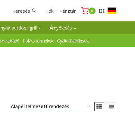
DE
Keresés
Fiók
Pénztár
0
onyha outdoor grill
Árnyékolás
i dekoráció
höfats termékek
Gyakori kérdések