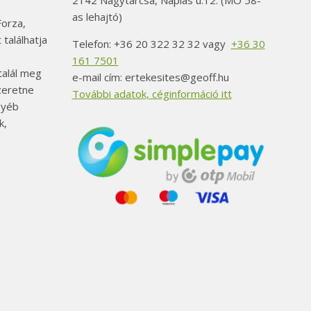
2142 Nagytarcsa, Naplás u.12. (MO 58-
as lehajtó)
orza,
 találhatja
Telefon: +36 20 322 32 32 vagy
+36 30
161 7501
alál meg
e-mail cím: ertekesites@geoff.hu
szeretne
További adatok, céginformáció itt
gyéb
k,