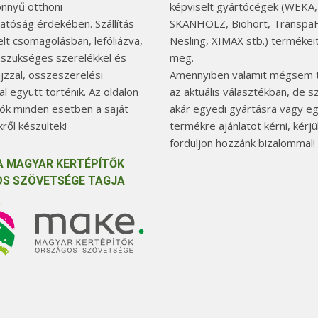
önnyű otthoni
képviselt gyártócégek (WEKA,
hatóság érdekében. Szállítás
SKANHOLZ, Biohort, TranspaF
elt csomagolásban, lefóliázva,
Nesling, XIMAX stb.) termékeit
 szükséges szerelékkel és
meg.
jzzal, összeszerelési
Amennyiben valamit mégsem t
l együtt történik. Az oldalon
az aktuális választékban, de 
tók minden esetben a saját
akár egyedi gyártásra vagy e
ről készültek!
termékre ajánlatot kérni, kérjü
forduljon hozzánk bizalommal!
A MAGYAR KERTÉPÍTŐK
S SZÖVETSÉGE TAGJA