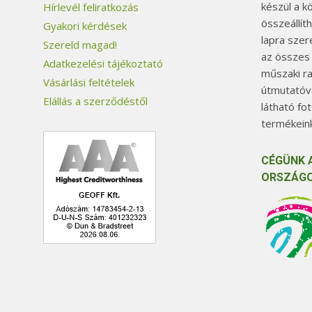
készül a k
Hírlevél feliratkozás
összeállít
Gyakori kérdések
lapra szer
Szereld magad!
az összes
Adatkezelési tájékoztató
műszaki ra
Vásárlási feltételek
útmutatóva
Elállás a szerződéstől
látható fo
termékeink
CÉGÜNK 
ORSZÁGO