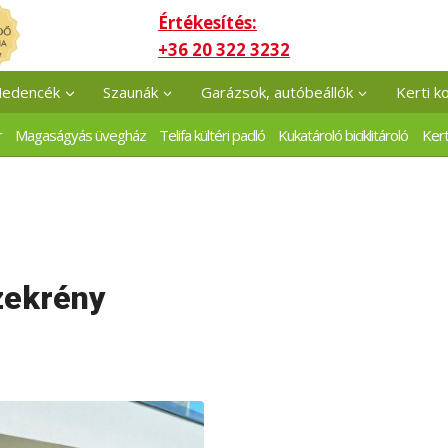
Értékesítés:
+36 20 322 3232
edencék
Szaunák
Garázsok, autóbeállók
Kerti k
r
Magaságyás üvegház
Telifa kültéri padló
Kukatároló biciklitároló
Kert
szekrény