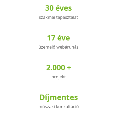
30 éves
van.
A
szakmai tapasztalat
változatok
a
termékoldalon
17 éve
választhatók
üzemelő webáruház
ki
2.000 +
projekt
Díjmentes
műszaki konzultáció