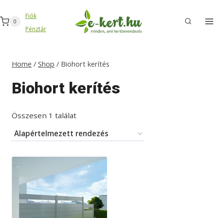
Skip
Fiók
to
0
Pénztár
content
Home
/
Shop
/
Biohort kerítés
Biohort kerítés
Összesen 1 találat