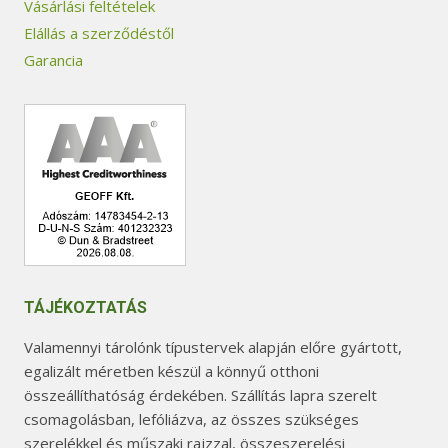
Vásárlási feltételek
Elállás a szerződéstől
Garancia
TÁJÉKOZTATÁS
Valamennyi tárolónk típustervek alapján előre gyártott,
egalizált méretben készül a könnyű otthoni
összeállíthatóság érdekében. Szállítás lapra szerelt
csomagolásban, lefóliázva, az összes szükséges
szerelékkel és műszaki rajzzal, összeszerelési