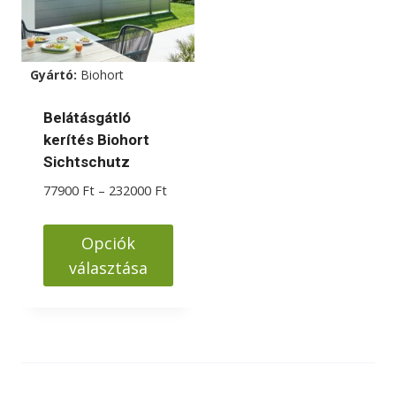
Gyártó:
Biohort
Belátásgátló
kerítés Biohort
Sichtschutz
Ártartomány:
77900
Ft
–
232000
Ft
77900 Ft
-
Opciók
232000 Ft
választása
Ennek
a
terméknek
több
variációja