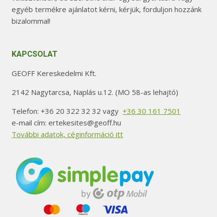
egyéb termékre ajánlatot kérni, kérjük, forduljon hozzánk
bizalommal!
KAPCSOLAT
GEOFF Kereskedelmi Kft.
2142 Nagytarcsa, Naplás u.12. (MO 58-as lehajtó)
Telefon: +36 20 322 32 32 vagy
+36 30 161 7501
e-mail cím: ertekesites@geoff.hu
További adatok, céginformáció itt