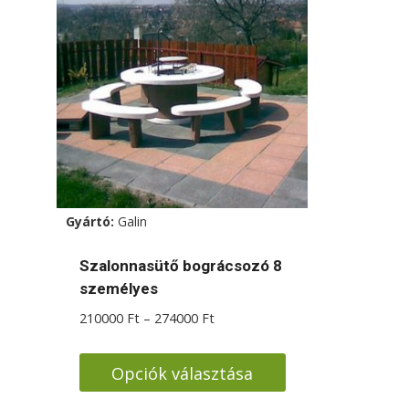
Gyártó:
Galin
Szalonnasütő bográcsozó 8
személyes
Ártartomány:
210000
Ft
–
274000
Ft
210000 Ft
-
Opciók választása
274000 Ft
Ennek