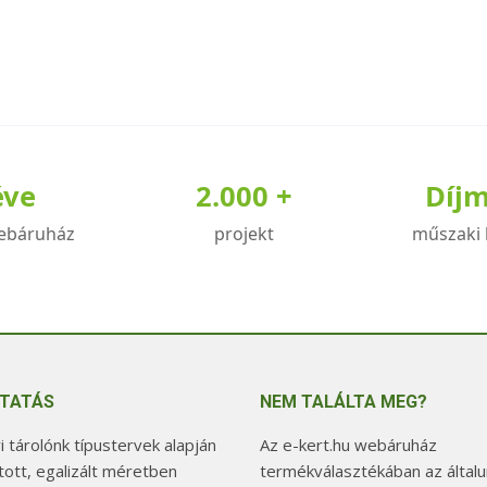
éve
2.000 +
Díj
ebáruház
projekt
műszaki 
TATÁS
NEM TALÁLTA MEG?
 tárolónk típustervek alapján
Az e-kert.hu webáruház
tott, egalizált méretben
termékválasztékában az általu