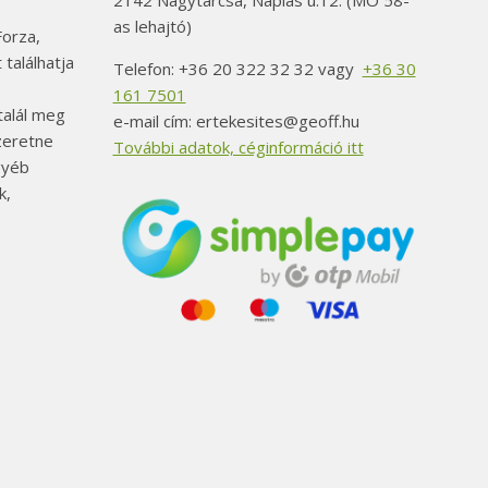
2142 Nagytarcsa, Naplás u.12. (MO 58-
as lehajtó)
orza,
 találhatja
Telefon: +36 20 322 32 32 vagy
+36 30
161 7501
alál meg
e-mail cím: ertekesites@geoff.hu
szeretne
További adatok, céginformáció itt
gyéb
k,