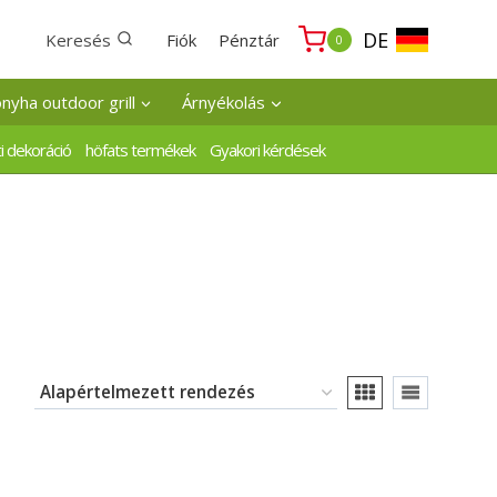
DE
Keresés
Fiók
Pénztár
0
onyha outdoor grill
Árnyékolás
i dekoráció
höfats termékek
Gyakori kérdések