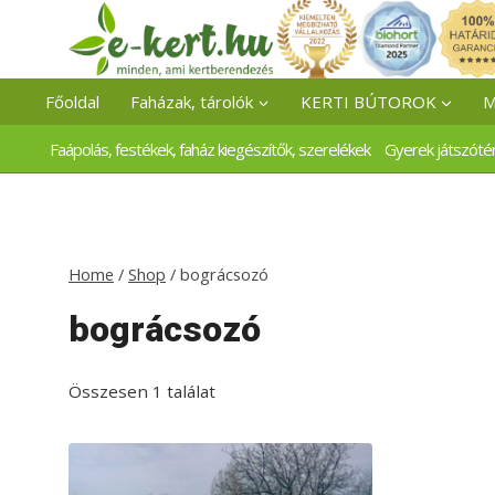
Skip
to
content
Főoldal
Faházak, tárolók
KERTI BÚTOROK
M
Faápolás, festékek, faház kiegészítők, szerelékek
Gyerek játszóté
Home
/
Shop
/
bográcsozó
bográcsozó
Összesen 1 találat