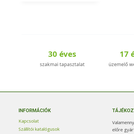
a
terméknek
több
variációja
van.
A
30 éves
17 
változatok
a
szakmai tapasztalat
üzemelő w
termékoldalon
választhatók
ki
INFORMÁCIÓK
TÁJÉKOZ
Kapcsolat
Valamennyi
Szállítói katalógusok
előre gyár