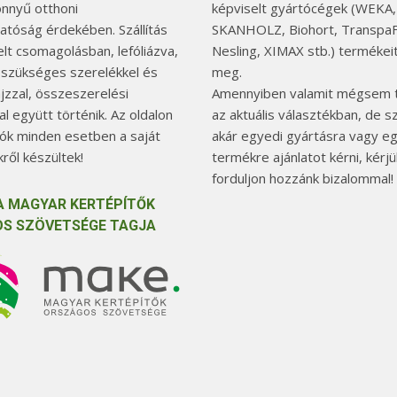
önnyű otthoni
képviselt gyártócégek (WEKA,
hatóság érdekében. Szállítás
SKANHOLZ, Biohort, TranspaF
elt csomagolásban, lefóliázva,
Nesling, XIMAX stb.) termékeit
 szükséges szerelékkel és
meg.
jzzal, összeszerelési
Amennyiben valamit mégsem t
l együtt történik. Az oldalon
az aktuális választékban, de 
tók minden esetben a saját
akár egyedi gyártásra vagy e
ről készültek!
termékre ajánlatot kérni, kérjü
forduljon hozzánk bizalommal!
A MAGYAR KERTÉPÍTŐK
S SZÖVETSÉGE TAGJA