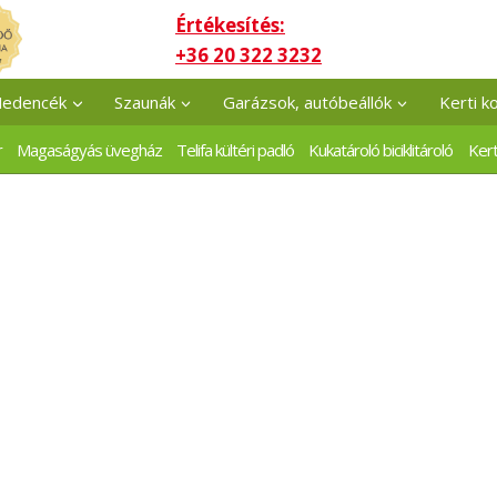
Értékesítés:
+36 20 322 3232
edencék
Szaunák
Garázsok, autóbeállók
Kerti k
r
Magaságyás üvegház
Telifa kültéri padló
Kukatároló biciklitároló
Kert