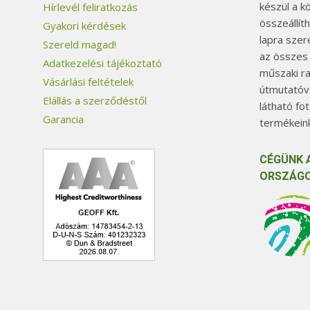
készül a k
Hírlevél feliratkozás
összeállít
Gyakori kérdések
lapra szer
Szereld magad!
az összes
Adatkezelési tájékoztató
műszaki ra
Vásárlási feltételek
útmutatóva
Elállás a szerződéstől
látható fo
Garancia
termékeink
CÉGÜNK 
ORSZÁGO