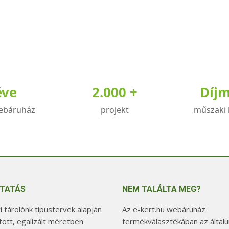
éve
2.000 +
Díj
ebáruház
projekt
műszaki 
TATÁS
NEM TALÁLTA MEG?
 tárolónk típustervek alapján
Az e-kert.hu webáruház
tott, egalizált méretben
termékválasztékában az általu