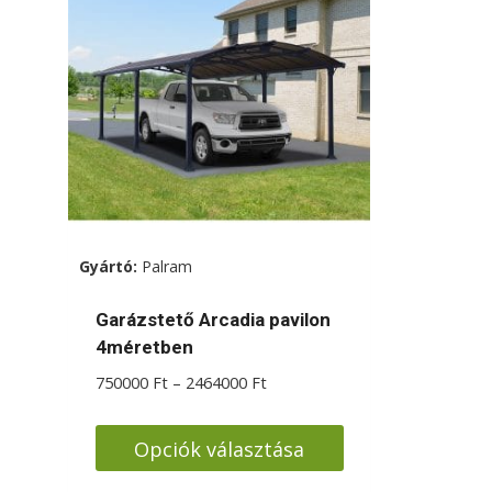
Gyártó:
Palram
Garázstető Arcadia pavilon
4méretben
Ártartomány:
750000
Ft
–
2464000
Ft
750000 Ft
-
Opciók választása
2464000 Ft
Ennek