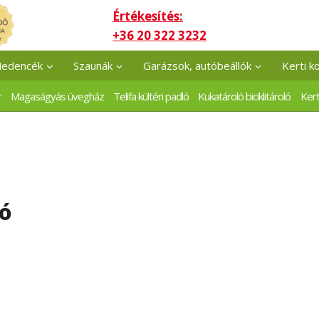
Értékesítés:
+36 20 322 3232
edencék
Szaunák
Garázsok, autóbeállók
Kerti k
r
Magaságyás üvegház
Telifa kültéri padló
Kukatároló biciklitároló
Kert
ló