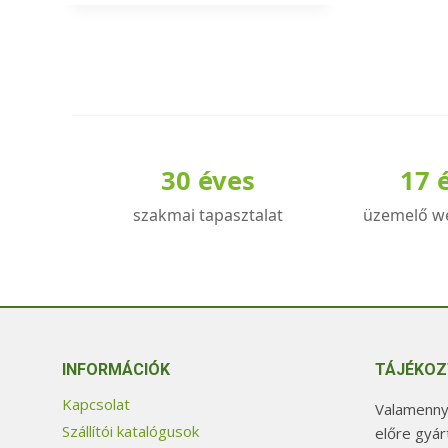
a
terméknek
több
variációja
van.
A
30 éves
17 
változatok
a
szakmai tapasztalat
üzemelő w
termékoldalon
választhatók
ki
INFORMÁCIÓK
TÁJÉKOZ
Kapcsolat
Valamennyi
Szállítói katalógusok
előre gyár