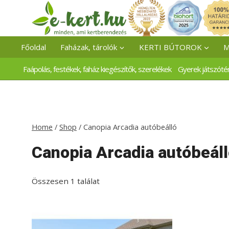
Skip
to
content
Főoldal
Faházak, tárolók
KERTI BÚTOROK
M
Faápolás, festékek, faház kiegészítők, szerelékek
Gyerek játszóté
Home
/
Shop
/
Canopia Arcadia autóbeálló
Canopia Arcadia autóbeál
Összesen 1 találat