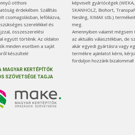
önnyű otthoni
képviselt gyártócégek (WEKA,
hatóság érdekében. Szállítás
SKANHOLZ, Biohort, TranspaF
elt csomagolásban, lefóliázva,
Nesling, XIMAX stb.) termékeit
 szükséges szerelékkel és
meg.
jzzal, összeszerelési
Amennyiben valamit mégsem t
l együtt történik. Az oldalon
az aktuális választékban, de 
tók minden esetben a saját
akár egyedi gyártásra vagy e
ről készültek!
termékre ajánlatot kérni, kérjü
forduljon hozzánk bizalommal!
A MAGYAR KERTÉPÍTŐK
S SZÖVETSÉGE TAGJA