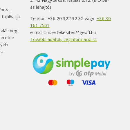
2142 Nagytarcsa, Naplás u.12. (MO 58-
as lehajtó)
orza,
 találhatja
Telefon: +36 20 322 32 32 vagy
+36 30
161 7501
alál meg
e-mail cím: ertekesites@geoff.hu
szeretne
További adatok, céginformáció itt
gyéb
k,