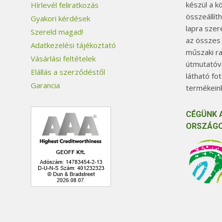
készül a k
Hírlevél feliratkozás
összeállít
Gyakori kérdések
lapra szer
Szereld magad!
az összes
Adatkezelési tájékoztató
műszaki ra
Vásárlási feltételek
útmutatóva
Elállás a szerződéstől
látható fo
Garancia
termékeink
CÉGÜNK 
ORSZÁGO