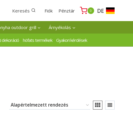
DE
Keresés
Fiók
Pénztár
0
onyha outdoor grill
Árnyékolás
i dekoráció
höfats termékek
Gyakori kérdések