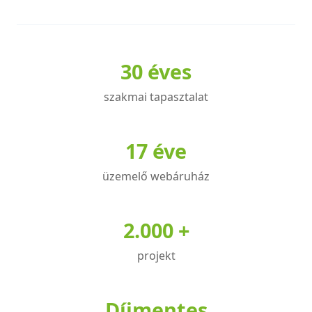
terméknek
terméknek
több
több
variációja
variációja
30 éves
van.
van.
A
A
szakmai tapasztalat
változatok
változatok
a
a
termékoldalon
termékoldalon
17 éve
választhatók
választhatók
üzemelő webáruház
ki
ki
2.000 +
projekt
Díjmentes