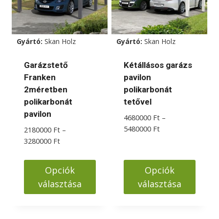
Gyártó:
Skan Holz
Gyártó:
Skan Holz
Garázstető
Kétállásos garázs
Franken
pavilon
2méretben
polikarbonát
polikarbonát
tetővel
pavilon
4680000
Ft
–
Ártartomány:
5480000
Ft
2180000
Ft
–
4680000 Ft
Ártartomány:
3280000
Ft
-
2180000 Ft
5480000 Ft
-
Opciók
Opciók
3280000 Ft
választása
választása
Ennek
Ennek
a
a