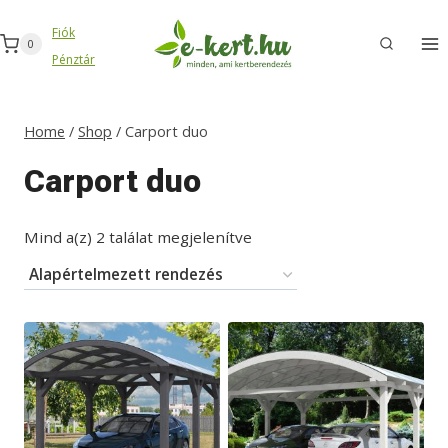
Skip
Fiók
to
0
Pénztár
content
Home
/
Shop
/
Carport duo
Carport duo
Mind a(z) 2 találat megjelenítve