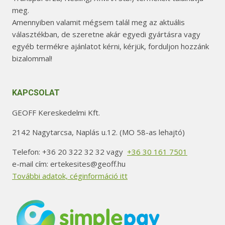
meg.
Amennyiben valamit mégsem talál meg az aktuális
választékban, de szeretne akár egyedi gyártásra vagy
egyéb termékre ajánlatot kérni, kérjük, forduljon hozzánk
bizalommal!
KAPCSOLAT
GEOFF Kereskedelmi Kft.
2142 Nagytarcsa, Naplás u.12. (MO 58-as lehajtó)
Telefon: +36 20 322 32 32 vagy
+36 30 161 7501
e-mail cím: ertekesites@geoff.hu
További adatok, céginformáció itt