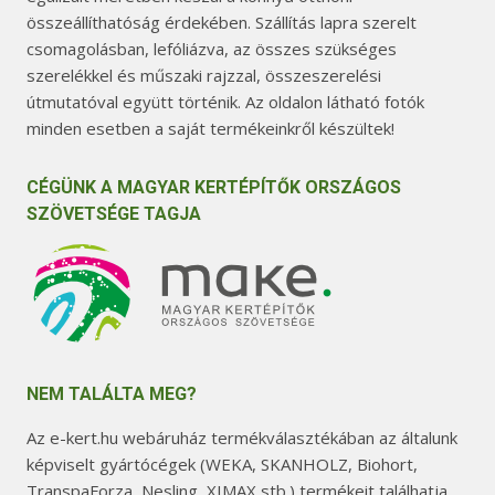
összeállíthatóság érdekében. Szállítás lapra szerelt
csomagolásban, lefóliázva, az összes szükséges
szerelékkel és műszaki rajzzal, összeszerelési
útmutatóval együtt történik. Az oldalon látható fotók
minden esetben a saját termékeinkről készültek!
CÉGÜNK A MAGYAR KERTÉPÍTŐK ORSZÁGOS
SZÖVETSÉGE TAGJA
NEM TALÁLTA MEG?
Az e-kert.hu webáruház termékválasztékában az általunk
képviselt gyártócégek (WEKA, SKANHOLZ, Biohort,
TranspaForza, Nesling, XIMAX stb.) termékeit találhatja