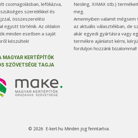
elt csomagolásban, lefóliázva,
Nesling, XIMAX stb.) termékeit
 szükséges szerelékkel és
meg.
jzzal, összeszerelési
Amennyiben valamit mégsem t
l együtt történik. Az oldalon
az aktuális választékban, de 
tók minden esetben a saját
akár egyedi gyártásra vagy e
ről készültek!
termékre ajánlatot kérni, kérjü
forduljon hozzánk bizalommal!
A MAGYAR KERTÉPÍTŐK
S SZÖVETSÉGE TAGJA
© 2026 E-kert.hu Minden jog fenntartva.