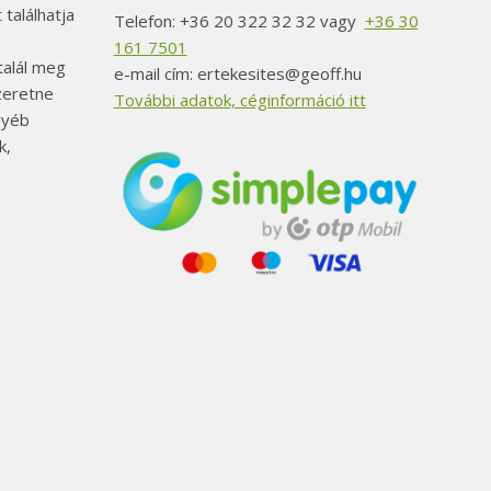
 találhatja
Telefon: +36 20 322 32 32 vagy
+36 30
161 7501
alál meg
e-mail cím: ertekesites@geoff.hu
szeretne
További adatok, céginformáció itt
gyéb
k,