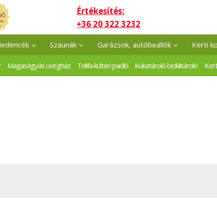
Értékesítés:
+36 20 322 3232
edencék
Szaunák
Garázsok, autóbeállók
Kerti k
r
Magaságyás üvegház
Telifa kültéri padló
Kukatároló biciklitároló
Kert