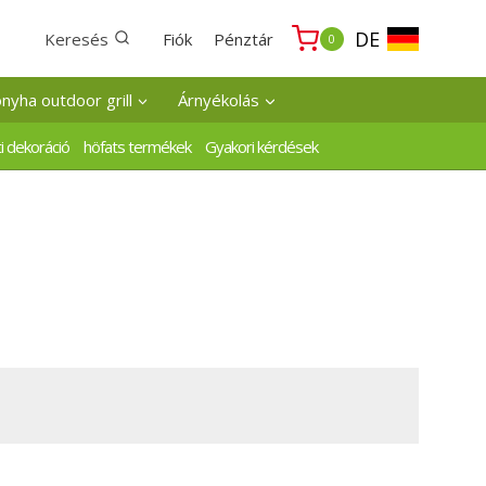
DE
Keresés
Fiók
Pénztár
0
onyha outdoor grill
Árnyékolás
i dekoráció
höfats termékek
Gyakori kérdések