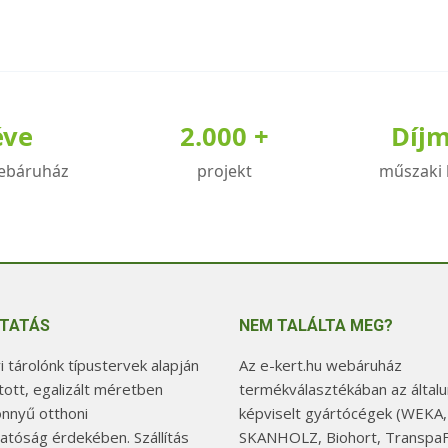
éve
2.000 +
Díj
ebáruház
projekt
műszaki 
TATÁS
NEM TALÁLTA MEG?
 tárolónk típustervek alapján
Az e-kert.hu webáruház
tott, egalizált méretben
termékválasztékában az általu
önnyű otthoni
képviselt gyártócégek (WEKA,
hatóság érdekében. Szállítás
SKANHOLZ, Biohort, TranspaF