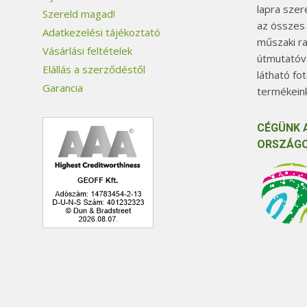
lapra szer
Szereld magad!
az összes
Adatkezelési tájékoztató
műszaki ra
Vásárlási feltételek
útmutatóva
Elállás a szerződéstől
látható fo
Garancia
termékeink
CÉGÜNK 
ORSZÁGO