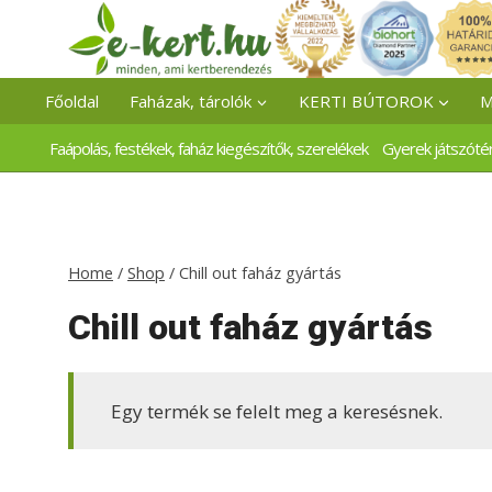
Skip
to
content
Főoldal
Faházak, tárolók
KERTI BÚTOROK
M
Faápolás, festékek, faház kiegészítők, szerelékek
Gyerek játszóté
Home
/
Shop
/
Chill out faház gyártás
Chill out faház gyártás
Egy termék se felelt meg a keresésnek.