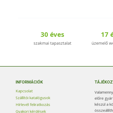
30 éves
17 
szakmai tapasztalat
üzemelő w
INFORMÁCIÓK
TÁJÉKOZ
Kapcsolat
Valamennyi
Szállítói katalógusok
előre gyár
készül a k
Hírlevél feliratkozás
összeállít
Gyakori kérdések