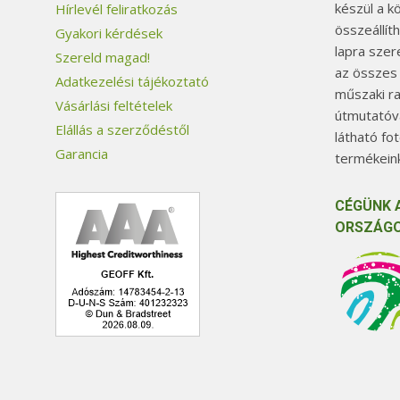
készül a k
Hírlevél feliratkozás
összeállít
Gyakori kérdések
lapra szer
Szereld magad!
az összes
Adatkezelési tájékoztató
műszaki ra
Vásárlási feltételek
útmutatóva
Elállás a szerződéstől
látható fo
Garancia
termékeink
CÉGÜNK 
ORSZÁGO