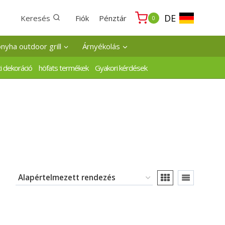
DE
Keresés
Fiók
Pénztár
0
onyha outdoor grill
Árnyékolás
i dekoráció
höfats termékek
Gyakori kérdések