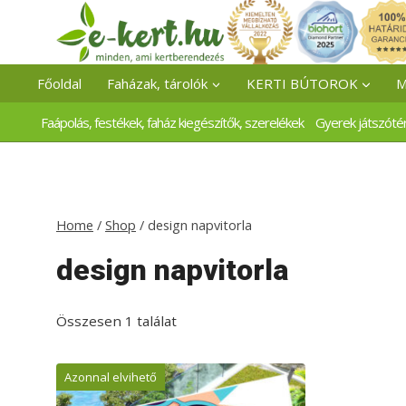
Skip
to
content
Főoldal
Faházak, tárolók
KERTI BÚTOROK
M
Faápolás, festékek, faház kiegészítők, szerelékek
Gyerek játszóté
Home
/
Shop
/
design napvitorla
design napvitorla
Összesen 1 találat
Azonnal elvihető