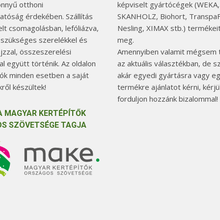
önnyű otthoni
képviselt gyártócégek (WEKA,
hatóság érdekében. Szállítás
SKANHOLZ, Biohort, TranspaF
elt csomagolásban, lefóliázva,
Nesling, XIMAX stb.) termékeit
 szükséges szerelékkel és
meg.
jzzal, összeszerelési
Amennyiben valamit mégsem t
l együtt történik. Az oldalon
az aktuális választékban, de 
tók minden esetben a saját
akár egyedi gyártásra vagy e
ről készültek!
termékre ajánlatot kérni, kérjü
forduljon hozzánk bizalommal!
A MAGYAR KERTÉPÍTŐK
S SZÖVETSÉGE TAGJA