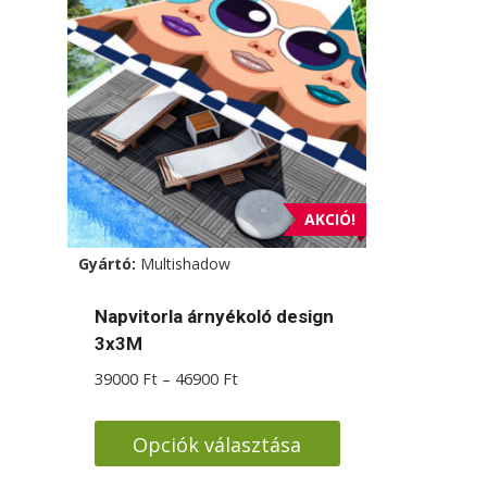
AKCIÓ!
Gyártó:
Multishadow
Napvitorla árnyékoló design
3x3M
Ártartomány:
39000
Ft
–
46900
Ft
39000 Ft
-
Opciók választása
46900 Ft
Ennek