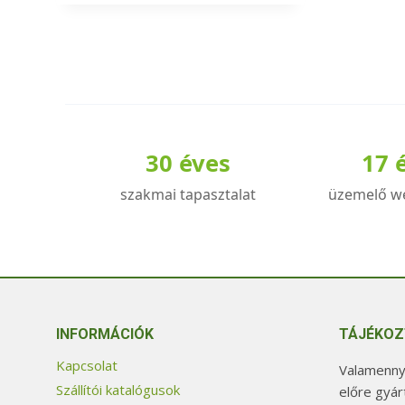
a
terméknek
több
variációja
van.
A
30 éves
17 
változatok
a
szakmai tapasztalat
üzemelő w
termékoldalon
választhatók
ki
INFORMÁCIÓK
TÁJÉKOZ
Kapcsolat
Valamennyi
Szállítói katalógusok
előre gyár