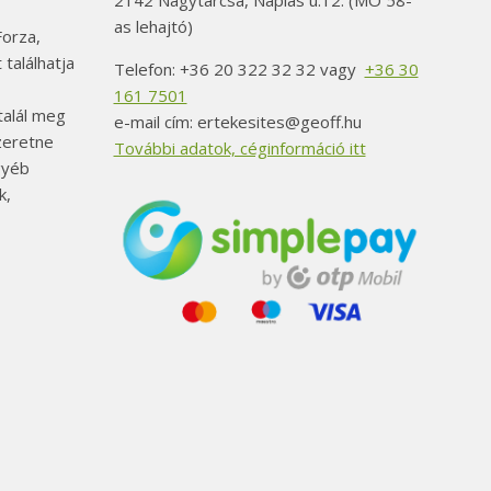
2142 Nagytarcsa, Naplás u.12. (MO 58-
as lehajtó)
orza,
 találhatja
Telefon: +36 20 322 32 32 vagy
+36 30
161 7501
alál meg
e-mail cím: ertekesites@geoff.hu
szeretne
További adatok, céginformáció itt
gyéb
k,