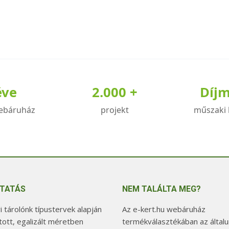
éve
2.000 +
Díj
ebáruház
projekt
műszaki 
TATÁS
NEM TALÁLTA MEG?
 tárolónk típustervek alapján
Az e-kert.hu webáruház
tott, egalizált méretben
termékválasztékában az általu