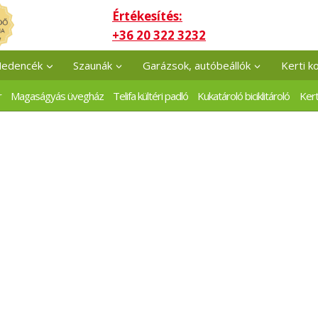
Értékesítés:
+36 20 322 3232
edencék
Szaunák
Garázsok, autóbeállók
Kerti k
r
Magaságyás üvegház
Telifa kültéri padló
Kukatároló biciklitároló
Kert