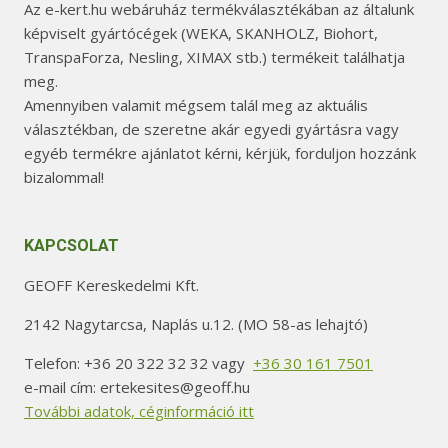
Az e-kert.hu webáruház termékválasztékában az általunk
képviselt gyártócégek (WEKA, SKANHOLZ, Biohort,
TranspaForza, Nesling, XIMAX stb.) termékeit találhatja
meg.
Amennyiben valamit mégsem talál meg az aktuális
választékban, de szeretne akár egyedi gyártásra vagy
egyéb termékre ajánlatot kérni, kérjük, forduljon hozzánk
bizalommal!
KAPCSOLAT
GEOFF Kereskedelmi Kft.
2142 Nagytarcsa, Naplás u.12. (MO 58-as lehajtó)
Telefon: +36 20 322 32 32 vagy
+36 30 161 7501
e-mail cím: ertekesites@geoff.hu
További adatok, céginformáció itt