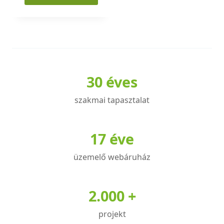
Ennek
a
terméknek
több
variációja
30 éves
van.
A
szakmai tapasztalat
változatok
a
termékoldalon
17 éve
választhatók
üzemelő webáruház
ki
2.000 +
projekt