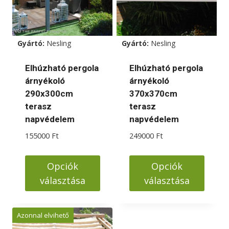
Gyártó:
Nesling
Gyártó:
Nesling
Elhúzható pergola
Elhúzható pergola
árnyékoló
árnyékoló
290x300cm
370x370cm
terasz
terasz
napvédelem
napvédelem
155000
Ft
249000
Ft
Opciók
Opciók
választása
választása
Ennek
Ennek
a
a
Azonnal elvihető
terméknek
terméknek