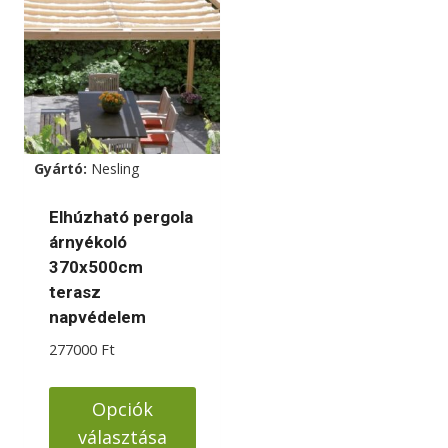
több
több
variációja
variációja
van.
van.
A
A
változatok
változatok
a
a
Gyártó:
Nesling
termékoldalon
termékoldalon
választhatók
választhatók
Elhúzható pergola
ki
ki
árnyékoló
370x500cm
terasz
napvédelem
277000
Ft
Opciók
választása