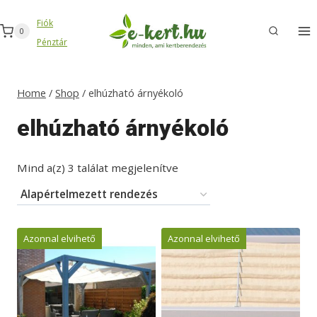
Skip
Fiók
to
0
Pénztár
content
Home
/
Shop
/
elhúzható árnyékoló
elhúzható árnyékoló
Mind a(z) 3 találat megjelenítve
Azonnal elvihető
Azonnal elvihető