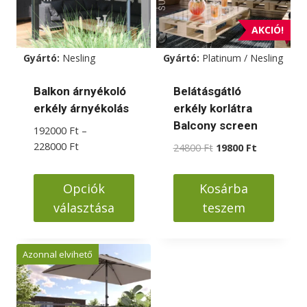
AKCIÓ!
Gyártó:
Nesling
Gyártó:
Platinum / Nesling
Balkon árnyékoló
Belátásgátló
erkély árnyékolás
erkély korlátra
Balcony screen
192000
Ft
–
Ártartomány:
228000
Ft
Original
Current
24800
Ft
19800
Ft
192000 Ft
price
price
-
was:
is:
Opciók
Kosárba
228000 Ft
24800 Ft.
19800 Ft.
választása
teszem
Ennek
a
Azonnal elvihető
terméknek
több
variációja