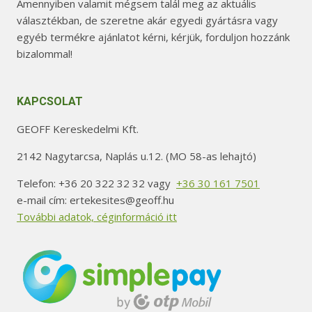
Amennyiben valamit mégsem talál meg az aktuális
választékban, de szeretne akár egyedi gyártásra vagy
egyéb termékre ajánlatot kérni, kérjük, forduljon hozzánk
bizalommal!
KAPCSOLAT
GEOFF Kereskedelmi Kft.
2142 Nagytarcsa, Naplás u.12. (MO 58-as lehajtó)
Telefon: +36 20 322 32 32 vagy
+36 30 161 7501
e-mail cím: ertekesites@geoff.hu
További adatok, céginformáció itt