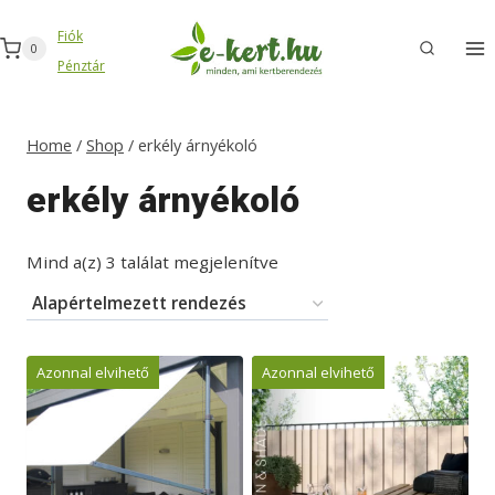
Skip
Fiók
to
0
Pénztár
content
Home
/
Shop
/
erkély árnyékoló
erkély árnyékoló
Mind a(z) 3 találat megjelenítve
Azonnal elvihető
Azonnal elvihető