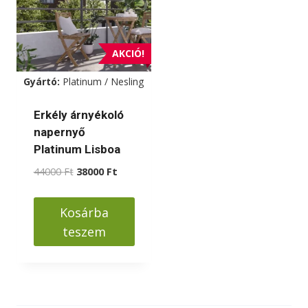
van.
A
változatok
AKCIÓ!
a
Gyártó:
Platinum / Nesling
termékoldalon
választhatók
Erkély árnyékoló
ki
napernyő
Platinum Lisboa
Original
Current
44000
Ft
38000
Ft
price
price
was:
is:
Kosárba
44000 Ft.
38000 Ft.
teszem