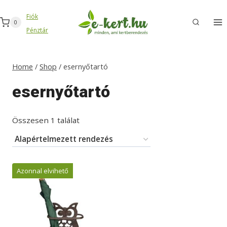
Skip
Fiók
to
0
Pénztár
content
Home
/
Shop
/
esernyőtartó
esernyőtartó
Összesen 1 találat
Azonnal elvihető