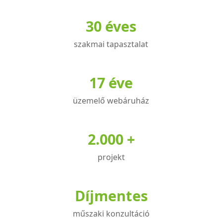
variációja
30 éves
van.
A
szakmai tapasztalat
változatok
a
termékoldalon
17 éve
választhatók
üzemelő webáruház
ki
2.000 +
projekt
Díjmentes
műszaki konzultáció