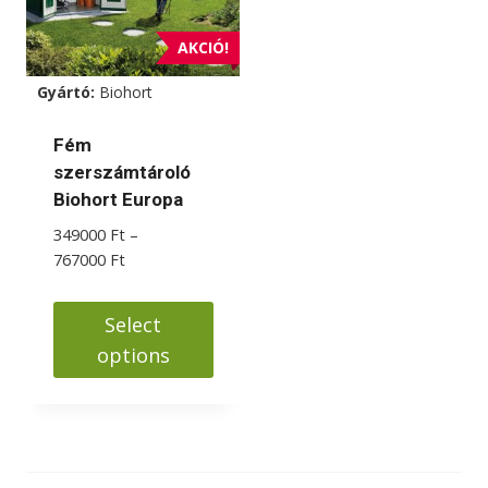
AKCIÓ!
Gyártó:
Biohort
Fém
szerszámtároló
Biohort Europa
349000
Ft
–
Ártartomány:
767000
Ft
349000 Ft
-
Select
767000 Ft
options
Ennek
a
terméknek
több