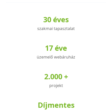
több
variációja
30 éves
van.
A
szakmai tapasztalat
változatok
a
termékoldalon
17 éve
választhatók
üzemelő webáruház
ki
2.000 +
projekt
Díjmentes