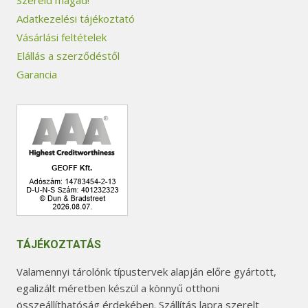
Szereld magad!
Adatkezelési tájékoztató
Vásárlási feltételek
Elállás a szerződéstől
Garancia
TÁJÉKOZTATÁS
Valamennyi tárolónk típustervek alapján előre gyártott,
egalizált méretben készül a könnyű otthoni
összeállíthatóság érdekében. Szállítás lapra szerelt