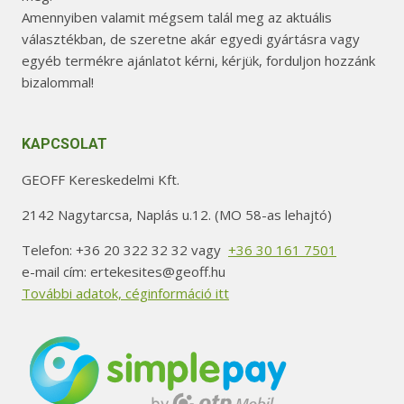
Amennyiben valamit mégsem talál meg az aktuális
választékban, de szeretne akár egyedi gyártásra vagy
egyéb termékre ajánlatot kérni, kérjük, forduljon hozzánk
bizalommal!
KAPCSOLAT
GEOFF Kereskedelmi Kft.
2142 Nagytarcsa, Naplás u.12. (MO 58-as lehajtó)
Telefon: +36 20 322 32 32 vagy
+36 30 161 7501
e-mail cím: ertekesites@geoff.hu
További adatok, céginformáció itt