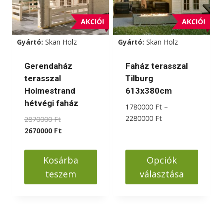
AKCIÓ!
AKCIÓ!
Gyártó:
Skan Holz
Gyártó:
Skan Holz
Gerendaház
Faház terasszal
terasszal
Tilburg
Holmestrand
613x380cm
hétvégi faház
1780000
Ft
–
Ártartomány:
2280000
Ft
Original
2870000
Ft
1780000 Ft
price
Current
2670000
Ft
-
was:
price
2280000 Ft
2870000 Ft.
is:
Kosárba
Opciók
2670000 Ft.
teszem
választása
Ennek
a
terméknek