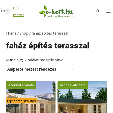
Skip
Fiók
to
0
Pénztár
content
Home
/
Shop
/
faház építés terasszal
faház építés terasszal
Mind a(z) 2 találat megjelenítve
Azonnal elvihető
Azonnal elvihető
Díjmentes szállítás