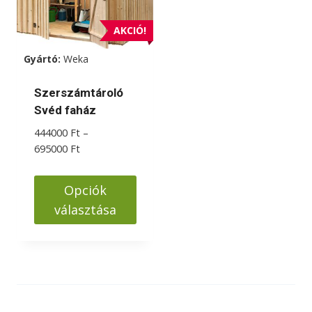
AKCIÓ!
Gyártó:
Weka
Szerszámtároló
Svéd faház
444000
Ft
–
Ártartomány:
695000
Ft
444000 Ft
-
Opciók
695000 Ft
választása
Ennek
a
terméknek
több
variációja