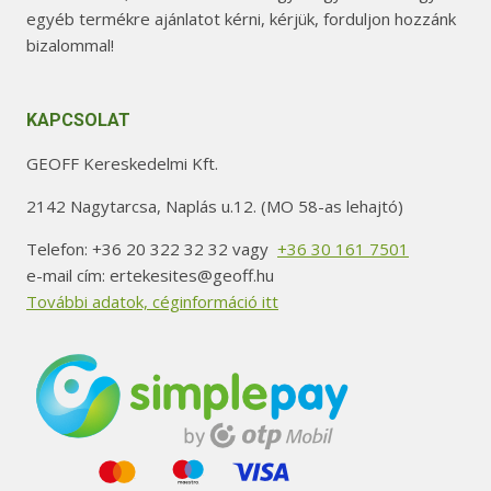
egyéb termékre ajánlatot kérni, kérjük, forduljon hozzánk
bizalommal!
KAPCSOLAT
GEOFF Kereskedelmi Kft.
2142 Nagytarcsa, Naplás u.12. (MO 58-as lehajtó)
Telefon: +36 20 322 32 32 vagy
+36 30 161 7501
e-mail cím: ertekesites@geoff.hu
További adatok, céginformáció itt