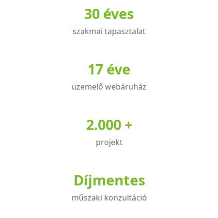
30 éves
van.
A
szakmai tapasztalat
változatok
a
termékoldalon
17 éve
választhatók
üzemelő webáruház
ki
2.000 +
projekt
Díjmentes
műszaki konzultáció