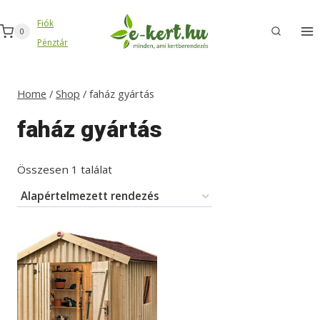
Skip
Fiók
to
0
Pénztár
content
Home
/
Shop
/
faház gyártás
faház gyártás
Összesen 1 találat