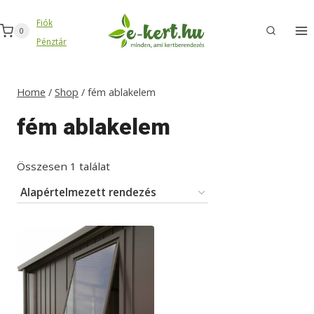
Skip
Fiók
to
0
Pénztár
content
Home
/
Shop
/
fém ablakelem
fém ablakelem
Összesen 1 találat