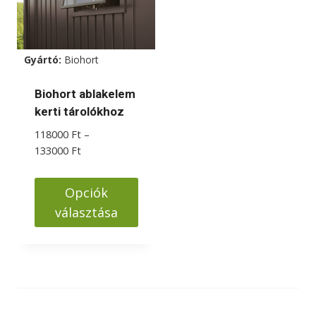
Gyártó:
Biohort
Biohort ablakelem
kerti tárolókhoz
118000
Ft
–
Ártartomány:
133000
Ft
118000 Ft
-
Opciók
133000 Ft
választása
Ennek
a
terméknek
több
variációja