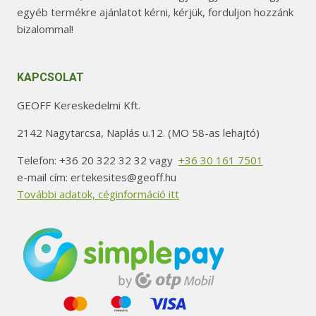
egyéb termékre ajánlatot kérni, kérjük, forduljon hozzánk
bizalommal!
KAPCSOLAT
GEOFF Kereskedelmi Kft.
2142 Nagytarcsa, Naplás u.12. (MO 58-as lehajtó)
Telefon: +36 20 322 32 32 vagy
+36 30 161 7501
e-mail cím: ertekesites@geoff.hu
További adatok, céginformáció itt