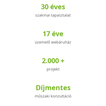
30 éves
van.
A
szakmai tapasztalat
változatok
a
termékoldalon
17 éve
választhatók
üzemelő webáruház
ki
2.000 +
projekt
Díjmentes
műszaki konzultáció