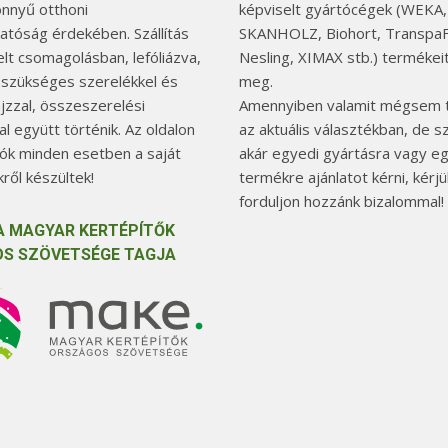
önnyű otthoni
képviselt gyártócégek (WEKA,
hatóság érdekében. Szállítás
SKANHOLZ, Biohort, TranspaF
elt csomagolásban, lefóliázva,
Nesling, XIMAX stb.) termékeit
 szükséges szerelékkel és
meg.
jzzal, összeszerelési
Amennyiben valamit mégsem t
l együtt történik. Az oldalon
az aktuális választékban, de 
tók minden esetben a saját
akár egyedi gyártásra vagy e
ről készültek!
termékre ajánlatot kérni, kérjü
forduljon hozzánk bizalommal!
A MAGYAR KERTÉPÍTŐK
S SZÖVETSÉGE TAGJA