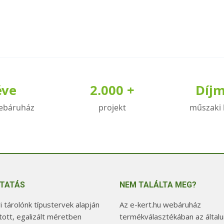
éve
2.000 +
Díj
ebáruház
projekt
műszaki 
TATÁS
NEM TALÁLTA MEG?
 tárolónk típustervek alapján
Az e-kert.hu webáruház
tott, egalizált méretben
termékválasztékában az általu