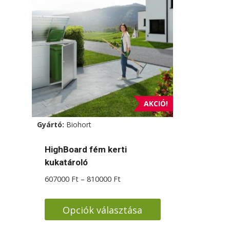
AKCIÓ!
Gyártó:
Biohort
HighBoard fém kerti
kukatároló
Ártartomány:
607000
Ft
–
810000
Ft
607000 Ft
-
Opciók választása
810000 Ft
Ennek