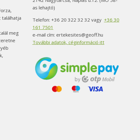
2142 Nagytarcsa, Naplás u.12. (MO 58-
as lehajtó)
orza,
 találhatja
Telefon: +36 20 322 32 32 vagy
+36 30
161 7501
alál meg
e-mail cím: ertekesites@geoff.hu
szeretne
További adatok, céginformáció itt
gyéb
k,