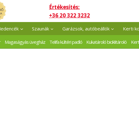
Értékesítés:
+36 20 322 3232
edencék
Szaunák
Garázsok, autóbeállók
Kerti k
r
Magaságyás üvegház
Telifa kültéri padló
Kukatároló biciklitároló
Kert