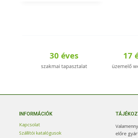
a
terméknek
több
variációja
van.
A
30 éves
17 
változatok
a
szakmai tapasztalat
üzemelő w
termékoldalon
választhatók
ki
INFORMÁCIÓK
TÁJÉKOZ
Kapcsolat
Valamennyi
Szállítói katalógusok
előre gyár