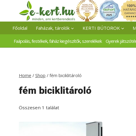
Skip
to
content
Főoldal
Faházak, tárolók
KERTI BÚTOROK
M
Faápolás, festékek, faház kiegészítők, szerelékek
Gyerek játszóté
Home
/
Shop
/
fém biciklitároló
fém biciklitároló
Összesen 1 találat