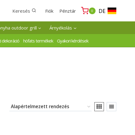
DE
Keresés
Fiók
Pénztár
0
onyha outdoor grill
Árnyékolás
i dekoráció
höfats termékek
Gyakori kérdések