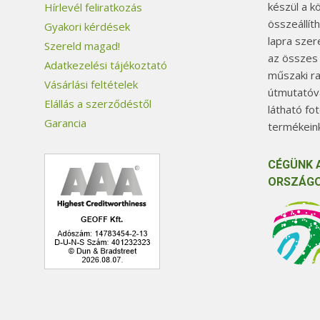
készül a k
Hírlevél feliratkozás
összeállít
Gyakori kérdések
lapra szer
Szereld magad!
az összes
Adatkezelési tájékoztató
műszaki ra
Vásárlási feltételek
útmutatóva
Elállás a szerződéstől
látható fo
Garancia
termékeink
CÉGÜNK 
ORSZÁGO